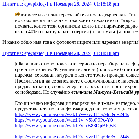
Цитат на: epwpixieq-1 в Ноември 28, 2024, 01:18:18 pm
вземете и се поинтересувайте относно дървесната "инфр
но само ще ви посоча че това което виждате като "дърво
почвата, които този организъм които ние наричаме дърво 
около 40% от натрупаната енергия ( над земята ) а под з
И какво общо има това с фотоволтаиците или ядрената енергия
Цитат на: epwpixieq-1 в Ноември 28, 2024, 01:18:18 pm
juliang, вие отново показвате сериозно неразбиране на ф
срочните изпити. Флуидините лагери (или може би по-точ
наречем, се явяват натурално когато точно продади същес
Предлагам ви да се запознаете с формулировките наречени
предава отчасти, своята енергия на околните през вихров
се набюдава. Не случайно
всичките Максуел-Хевисайд ур
Ето ви малко информация въпреки че, виждам нагледно, н
предоставената нова информация, да не говорим да се опи
https://www.youtube.com/watch?v=vvzTEbp9lrc&t=244s
https://www.youtube.com/watch?v=v5IoP9Pc-Y0
https://www.youtube.com/watch?v=rB83DpBJQsE
https://www.youtube.com/watch?v=vvzTEbp9lrc&t=244s