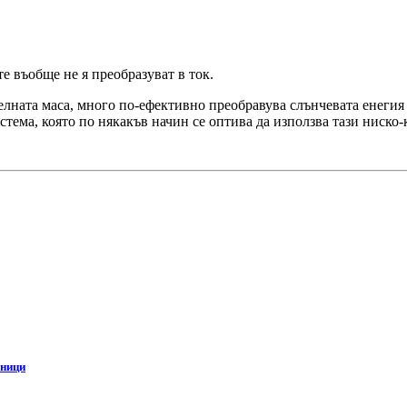
е въобще не я преобразуват в ток.
ителната маса, много по-ефективно преобравува слънчевата енег
истема, която по някакъв начин се оптива да използва тази ниско
чници