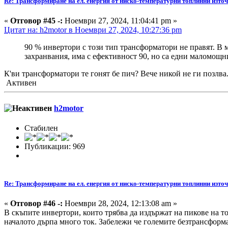
Re: Трансформиране на ел. енергия от ниско-температурни топлинни изто
«
Отговор #45 -:
Ноември 27, 2024, 11:04:41 pm »
Цитат на: h2motor в Ноември 27, 2024, 10:27:36 pm
90 % инвертори с този тип трансформатори не правят. В 
захранвания, има с ефективност 90, но са едни маломощни
К'ви трансформатори те гонят бе пич? Вече никой не ги позлва
Активен
h2motor
Стабилен
Публикации: 969
Re: Трансформиране на ел. енергия от ниско-температурни топлинни изто
«
Отговор #46 -:
Ноември 28, 2024, 12:13:08 am »
В скъпите инвертори, които трябва да издържат на пикове на то
началото дърпа много ток. Забележи че големите безтрансформат