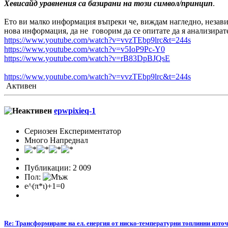
Хевисайд уравнения са базирани на този символ/принцип
.
Ето ви малко информация въпреки че, виждам нагледно, независ
нова информация, да не говорим да се опитате да я анализирате
https://www.youtube.com/watch?v=vvzTEbp9lrc&t=244s
https://www.youtube.com/watch?v=v5IoP9Pc-Y0
https://www.youtube.com/watch?v=rB83DpBJQsE
https://www.youtube.com/watch?v=vvzTEbp9lrc&t=244s
Активен
epwpixieq-1
Сериозен Експериментатор
Много Напреднал
Публикации: 2 009
Пол:
e^(π*ι)+1=0
Re: Трансформиране на ел. енергия от ниско-температурни топлинни изто