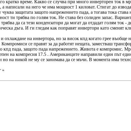
ного кратко време. Какво се случва при много инверторен ток в 
 а написали на него че има мощност 1 киловат. Стигат до извода 
у чуква защитата защото напрежението пада, а тогава тока става
ст ти трябва по голям ток. Не става без солиден запас. Вариан
трябва да са тези кондензатори да могат да отдадат голям ток - 
рическа дъга. И ги гледам как поправят инвертори като сменят клю
и охлаждане на инвертора, но за висок кпд когато грее въобще н
. Компромиси се правят за да работят нещата, заместваш трансфо
то кпд пада, защото пада напрежението. Живота е компромис. Мр
степен на компресия 17.5 . Американците направили един път ед
ли но на никой не му се занимава да се мъчи. В момента има тех
r
»