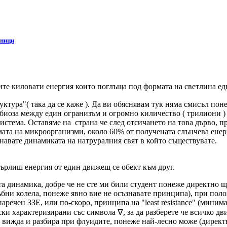
чници
ите киловати енергия които поглъща под формата на светлина ед
тура"( така да се каже ). Да ви обяснявам тук няма смисъл поне
мбиоза между един огранизъм и огромно киличество ( трилиони )
истема. Оставяме на страна че след отсичането на това дърво, п
ормата на микроорганизми, около 60% от получената слънчева ене
навате динамиката на натруралния свят в който съществувате.
върлиш енергия от един движещ се обект към друг.
та динамика, добре че не сте ми били студент понеже директно щ
ни колела, понеже явно вие не осъзнавате принципа), при полож
речен ЗЗЕ, или по-скоро, принципа на "least resistance" (миним
ки характеризирани със символа ∇, за да разберете че всичко дв
е вижда и разбира при флуидите, понеже най-лесно може (директ