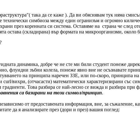
аструктура"( така да се каже ). Да ви обяснявам тук няма смисъ
" е технически симбиоза между един огранизъм и огромно киличе
храни през коренната си система. Оставяме на страна че след от
емята остава (складирана) вър формата на микроорганизми, около 
?
луидната динамика, добре че не сте ми били студент понеже дире
но, флуидни зъбни колела, понеже явно вие не осъзнавате принц
тувването на принципа наречен ЗЗЕ, или по-скоро, принципа на "
 curl/вихри, (отчасасти) математически характеризирани със симв
и градиенти. Това разбира се най-лесно се вижда и разбира при 
авнения са базирани на този символ/принцип
.
езависимо от предоставената информация, вие, за съжаление, кат
тате да я анализирате през (дори и през) вашия поглед: