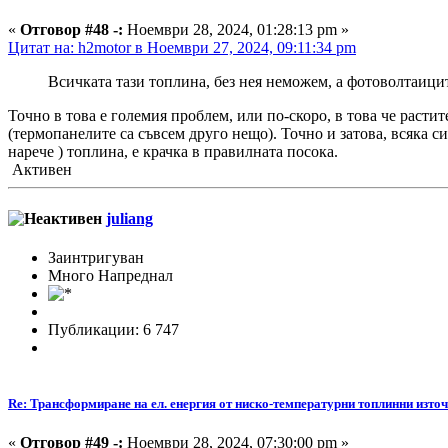
«
Отговор #48 -:
Ноември 28, 2024, 01:28:13 pm »
Цитат на: h2motor в Ноември 27, 2024, 09:11:34 pm
Всичката тази топлина, без нея неможем, а фотоволтаицит
Точно в това е големия проблем, или по-скоро, в това че раст
(термопанелите са съвсем друго нещо). Точно и затова, всяка с
нарече ) топлина, е крачка в правилната посока.
Активен
juliang
Заинтригуван
Много Напреднал
Публикации: 6 747
Re: Трансформиране на ел. енергия от ниско-температурни топлинни изто
«
Отговор #49 -:
Ноември 28, 2024, 07:30:00 pm »