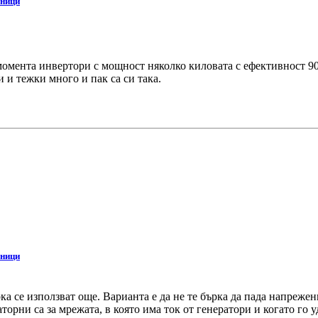
чници
момента инвертори с мощност няколко киловата с ефективност 90 
 и тежки много и пак са си така.
.
чници
ка се използват още. Варианта е да не те бърка да пада напреже
орни са за мрежата, в която има ток от генератори и когато го 