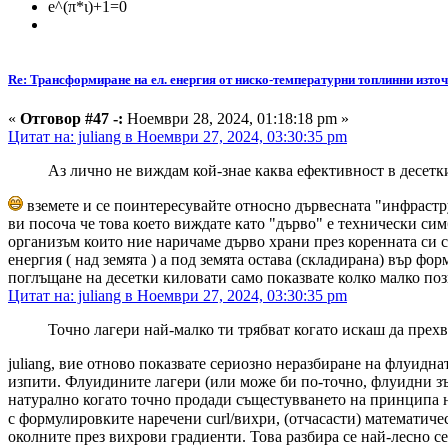
e^(π*ι)+1=0
Re: Трансформиране на ел. енергия от ниско-температурни топлинни изто
«
Отговор #47 -:
Ноември 28, 2024, 01:18:18 pm »
Цитат на: juliang в Ноември 27, 2024, 03:30:35 pm
Аз лично не виждам кой-знае каква ефективност в десетк
вземете и се поинтересувайте относно дървесната "инфраструк
ви посоча че това което виждате като "дърво" е технически си
организъм които ние наричаме дърво храни през коренната си с
енергия ( над земята ) а под земята остава (складирана) вър ф
поглъщане на десетки киловати само показвате колко малко поз
Цитат на: juliang в Ноември 27, 2024, 03:30:35 pm
Точно лагери най-малко ти трябват когато искаш да прех
juliang, вие отново показвате сериозно неразбиране на флуидна
изпити. Флуидините лагери (или може би по-точно, флуидни зъб
натурално когато точно продади същестувването на принципа на
с формулировките наречени curl/вихри, (отчасасти) математичес
околните през вихрови градиенти. Това разбира се най-лесно с