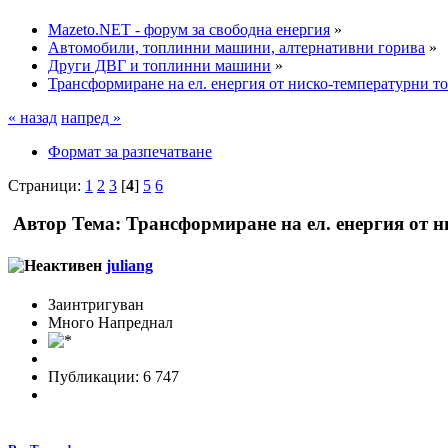
Mazeto.NET - форум за свободна енергия
»
Автомобили, топлинни машини, алтернативни горива
»
Други ДВГ и топлинни машини
»
Трансформиране на ел. енергия от ниско-температурни 
« назад
напред »
Формат за разпечатване
Страници:
1
2
3
[
4
]
5
6
Автор
Тема: Трансформиране на ел. енергия от 
juliang
Заинтригуван
Много Напреднал
Публикации: 6 747