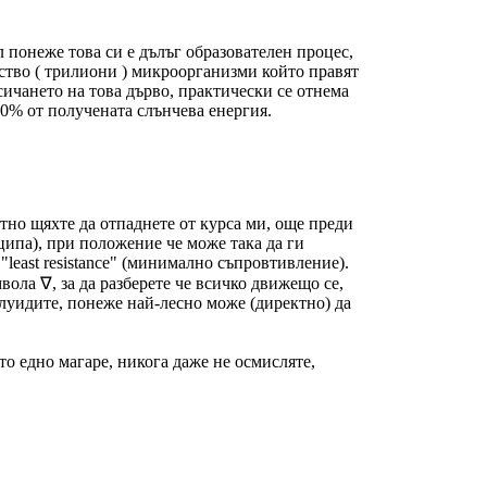
л понеже това си е дълъг образователен процес,
ство ( трилиони ) микроорганизми който правят
сичането на това дърво, практически се отнема
60% от получената слънчева енергия.
ктно щяхте да отпаднете от курса ми, още преди
ипа), при положение че може така да ги
least resistance" (минимално съпровтивление).
ола ∇, за да разберете че всичко движещо се,
флуидите, понеже най-лесно може (директно) да
о едно магаре, никога даже не осмисляте,