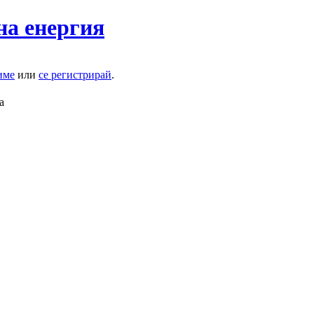
на енергия
име
или
се регистрирай
.
а