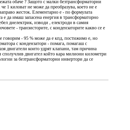
мрежата обаче ? Защото с малки безтрансформаторни
че 1 киловат не може да преобразува, което не е
 направо жесток. Елементарно е - по формулата
та е да имаш запасена енергия в трансформаторно
дебел диелектрик, изводи , електроди в самия
човете - транзисторите, с кондензаторите какво се е
е говорим - 95 % може да е кпд, постижимо е, но
рматора с кондензатори - помага, помагаш с
азя двигатели които удрят клапани, там причина
ин сполучлив двигател който кара милиони километри
нологии за безтрансформаторни инвертори да се