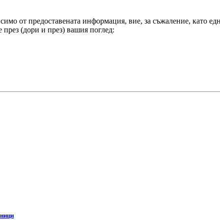
имо от предоставената информация, вие, за съжаление, като едн
 през (дори и през) вашия поглед:
чници