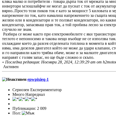
кляка малко и потребителя - товара дърпа ток от мрежата за м
инвертори ъглошлайфче не могат да пуснат с ток от акумулатор,
вярно..Просто този пиков ток е като за мощност 5 киловата и м
напрежение по ток, като намалиш напрежението за същата мощно
желязо или в кондензатори и те ползват кондензатори, но какви 
кондензатор, запасяваш прав ток, а той пробива лесно за елект
случило не знам.
Разбира се може както при електромобилите с яки транзистори 
теглото е непоносимо и такова нещо въобще не се използва там
охлаждане което да разсея отделената топлина в момента в кой
няма, има дизелов двигател който не може да удари клапани, 
и го направили както трябва обаче, може и за малките двигате
направят с голям запас, но ще бъде сложно и скъпо.
«
Последна редакция: Ноември 28, 2024, 12:39:29 am от h2moto
Активен
epwpixieq-1
Сериозен Експериментатор
Много Напреднал
Публикации: 2 009
Пол: