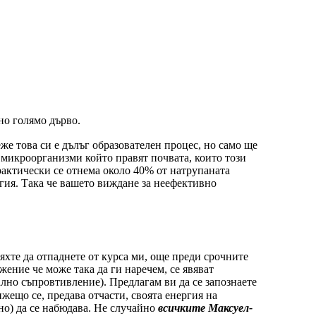
но голямо дърво.
же това си е дълъг образователен процес, но само ще
 микроорганизми който правят почвата, които този
рактически се отнема около 40% от натрупаната
ргия. Така че вашето виждане за неефективно
яхте да отпаднете от курса ми, още преди срочните
ение че може така да ги наречем, се явяват
ално съпровтивление). Предлагам ви да се запознаете
ижещо се, предава отчасти, своята енергия на
но) да се набюдава. Не случайно
всичките Максуел-