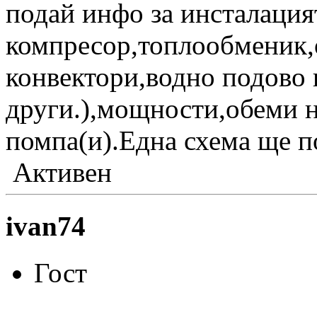
подай инфо за инсталация
компресор,топлообменик,
конвектори,водно подово 
други.),мощности,обеми н
помпа(и).Една схема ще п
Активен
ivan74
Гост