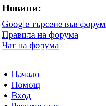
Новини:
Google търсене във форум
Правила на форума
Чат на форума
Начало
Помощ
Вход
Регистрация