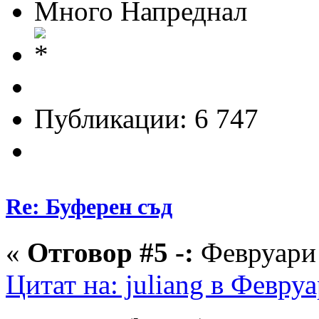
Много Напреднал
Публикации: 6 747
Re: Буферен съд
«
Отговор #5 -:
Февруари 
Цитат на: juliang в Февру