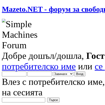
Mazeto.NET - форум за свобод
Добре дошъл/дошла,
Гост
потребителско име
или
се
Влез с потребителско име
на сесията