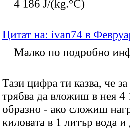
4 186 J/(kg.°C)
Цитат на: ivan74 в Февруа
Малко по подробно ин
Тази цифра ти казва, че з
трябва да вложиш в нея 4 
образно - ако сложиш наг
киловата в 1 литър вода и