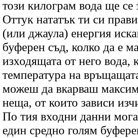
този килограм вода ще се з
Оттук нататък ти си прав
(или джаула) енергия иск
буферен съд, колко да е м
изходящата от него вода,
температура на връщащата 
можеш да вкарваш максима
неща, от които зависи изч
По тия входни данни мога
един средно голям буфере