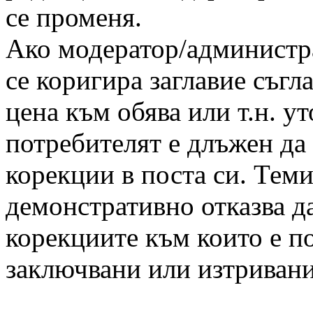
се променя.
Ако модератор/администра
се коригира заглавие съгл
цена към обява или т.н. у
потребителят е длъжен д
корекции в поста си. Теми
демонстративно отказва д
корекциите към които е п
заключвани или изтривани