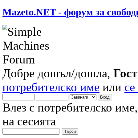
Mazeto.NET - форум за свобод
Добре дошъл/дошла,
Гост
потребителско име
или
се
Влез с потребителско име
на сесията