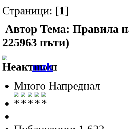
Страници: [
1
]
Автор
Тема: Правила н
225963 пъти)
mzk
Много Напреднал