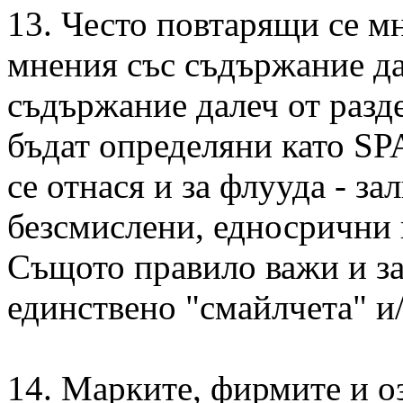
13. Често повтарящи се м
мнения със съдържание да
съдържание далеч от разде
бъдат определяни като S
се отнася и за флууда - за
безсмислени, едносрични 
Същото правило важи и з
единствено "смайлчета" и
14. Марките, фирмите и о