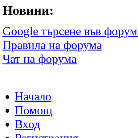
Новини:
Google търсене във форум
Правила на форума
Чат на форума
Начало
Помощ
Вход
Регистрация