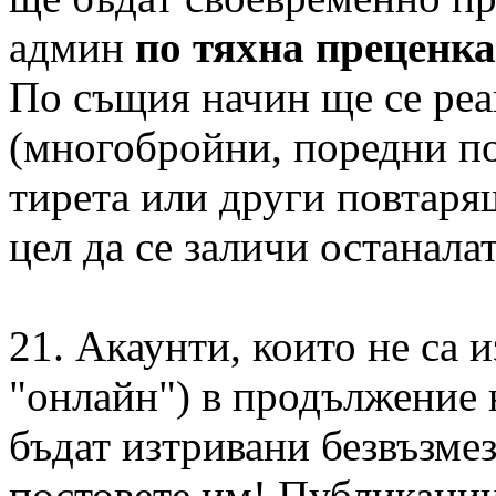
админ
по тяхна преценка
По същия начин ще се реа
(многобройни, поредни п
тирета или други повтаря
цел да се заличи останала
21. Акаунти, които не са 
"онлайн") в продължение 
бъдат изтривани безвъзмез
постовете им! Публикации