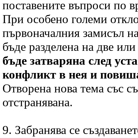
поставените въпроси по вр
При особено големи откло
първоначалния замисъл на
бъде разделена на две или
бъде затваряна след уст
конфликт в нея и повиш
Отворена нова тема със с
отстранявана.
9. Забранява се създаване