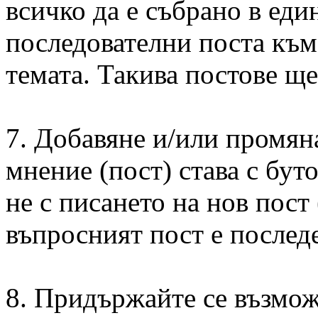
всичко да е събрано в един
последователни поста към
темата. Такива постове щ
7. Добавяне и/или промяна
мнение (пост) става с буто
не с писането на нов пост
въпросният пост е последе
8. Придържайте се възмож