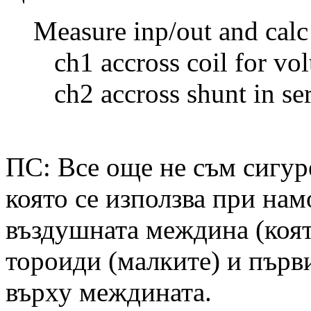
Measure inp/out and calc
ch1 accross coil for vol
ch2 accross shunt in seri
ПС: Все още не съм сигур
която се използва при намо
въздушната междина (коят
тороиди (малките) и първ
върху междината.