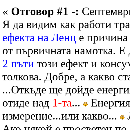
«
Отговор #1 -:
Септември
Я да видим как работи тр
ефекта на Ленц
е причина 
от първичната намотка. Е
2 пъти
този ефект и консу
толкова. Добре, а какво ст
...Откъде ще дойде енерги
отиде над
1-та
...
Енергия 
измерение...или какво...
Л
Ако някой е просветен по 