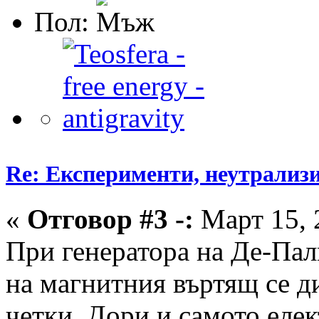
Пол:
Re: Експерименти, неутрализ
«
Отговор #3 -:
Март 15, 
При генератора на Де-Пал
на магнитния въртящ се д
четки. Дори и самото елек