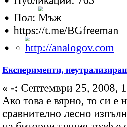
Публикации: 765
Пол:
https://t.me/BGfreeman
Експерименти, неутрализиращ
«
-:
Септември 25, 2008, 1
Ако това е вярно, то си е
сравнително лесно изпъл
на битороидалния траф е