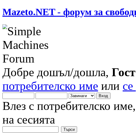
Mazeto.NET - форум за свобод
Добре дошъл/дошла,
Гост
потребителско име
или
се
Влез с потребителско име
на сесията