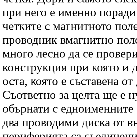
при него е именно поради
четките с магнитното поле
проводник вмагнитно поле
много лесно да се провер
конструкция при която и д
оста, която е съставена о
Съответно за целта ще е 
обърнати с едноименните 
два проводими диска от в
периферията са съединени