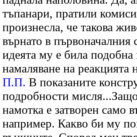
тъпанари, пратили комисия
произнесла, че такова жи
върнато в първоначалния с
идеята му е била подобна 
намаляване на реакцията н
П.П.
В показаните констру
подробности мисля...Защо
намотка е затворен само 
например. Какво би му по