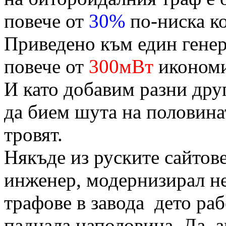
повече от
30%
по-ниска ко
Приведено към един гене
повече от
300мВт
икономи
И като добавим разни дру
да бием шута на половинат
тровят.
Някъде из руските сайтов
инженер, модернизирал не
трафове в завода дето ра
паднала наполовина. Да, 