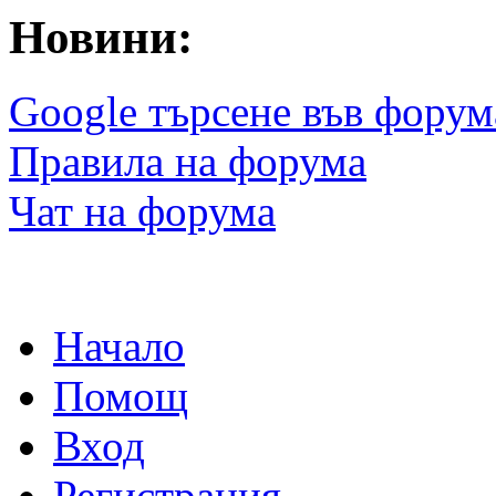
Новини:
Google търсене във форум
Правила на форума
Чат на форума
Начало
Помощ
Вход
Регистрация