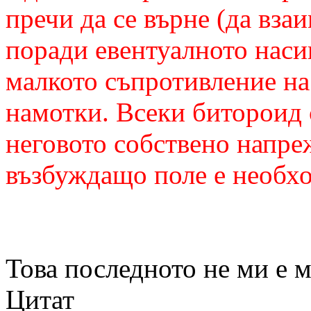
пречи да се върне (да вза
поради евентуалното наси
малкото съпротивление н
намотки. Всеки битороид 
неговото собствено напре
възбуждащо поле е необхо
Това последното не ми е м
Цитат