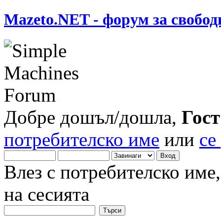
Mazeto.NET - форум за свобод
Добре дошъл/дошла,
Гост
потребителско име
или
се
Влез с потребителско име
на сесията