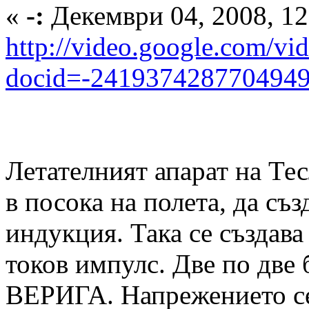
«
-:
Декември 04, 2008, 12
http://video.google.com/vi
docid=-241937428770494
Летателният апарат на Тес
в посока на полета, да съз
индукция. Така се създава
токов импулс. Две по дв
ВЕРИГА. Напрежението се