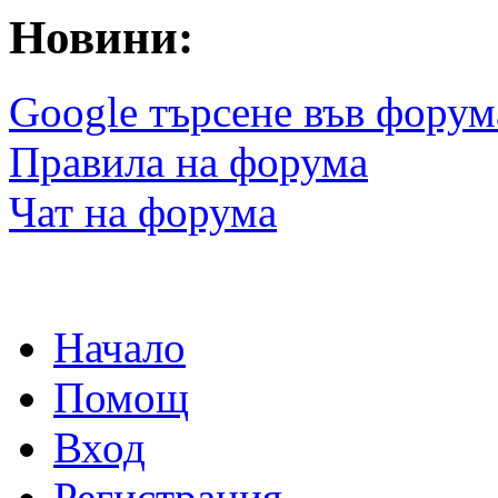
Новини:
Google търсене във форум
Правила на форума
Чат на форума
Начало
Помощ
Вход
Регистрация