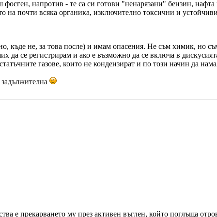
 фосген, напротив - те са си готови "ненарязани" бензин, нафта и
ето на почти всяка органика, изключително токсични и устойчиви 
, къде не, за това после) и имам опасения. Не съм химик, но съм
х да се регистрирам и ако е възможно да се включа в дискусият
татъчните газове, които не кондензират и по този начин да нам
е задължителна
ства е прекарването му през активен въглен, който поглъща отро