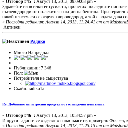
«
Отговор #45 -:
Август 13, 2013, 09:09:03 pm »
Здравейте на всички ентусиасти, прочетох последните постове 
въглеводороди от по-леките фракции на бензина. При термичния
някой пластмаси се отделя хлороводород, а той с водата дава со
«
Последна редакция: Август 14, 2013, 11:24:41 am от Maistora
Активен
Радико
Много Напреднал
Публикации: 7 346
Пол:
Потребителя не съществува
Скайп: radiko1a
Re: Добиване на петролни продукти от отпадъчна пластмаса
«
Отговор #46 -:
Август 13, 2013, 10:34:57 pm »
И други гадости се отделят от пластмасите, примерно Фосген, к
«
Последна редакция: Август 14, 2013, 11:25:15 am от Maistora