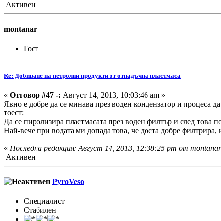
Активен
montanar
Гост
Re: Добиване на петролни продукти от отпадъчна пластмаса
«
Отговор #47 -:
Август 14, 2013, 10:03:46 am »
Явно е добре да се минава през воден кондензатор и процеса да 
тоест:
Да се пиролизира пластмасата през воден филтър и след това п
Най-вече при водата ми допада това, че доста добре филтрира, 
«
Последна редакция: Август 14, 2013, 12:38:25 pm от montanar
Активен
PyroVeso
Специалист
Стабилен