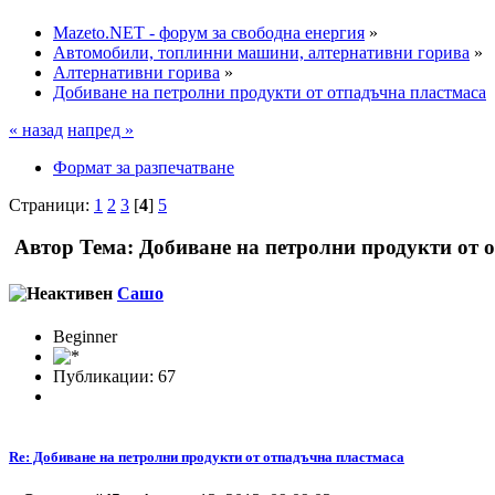
Mazeto.NET - форум за свободна енергия
»
Автомобили, топлинни машини, алтернативни горива
»
Алтернативни горива
»
Добиване на петролни продукти от отпадъчна пластмаса
« назад
напред »
Формат за разпечатване
Страници:
1
2
3
[
4
]
5
Автор
Тема: Добиване на петролни продукти от 
Сашо
Beginner
Публикации: 67
Re: Добиване на петролни продукти от отпадъчна пластмаса