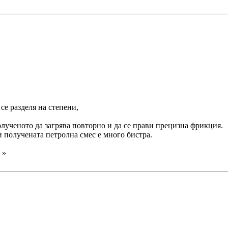
се разделя на степени,
олученото да загрява повторно и да се прави прецизна фрикция.
и получената петролна смес е много бистра.
»