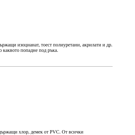
държащи изоцианат, тоест полиуретани, акрилати и др.
чко каквото попадне под ръка.
ъдържащи хлор, демек от PVC. От всички