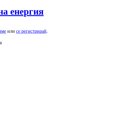
на енергия
име
или
се регистрирай
.
а