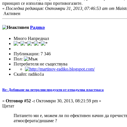
принцип се използва при противогазите.
«
Последна редакция: Октомври 31, 2013, 07:46:53 am от Maist
Активен
Радико
Много Напреднал
Публикации: 7 346
Пол:
Потребителя не съществува
Скайп: radiko1a
Re: Добиване на петролни продукти от отпадъчна пластмаса
«
Отговор #52 -:
Октомври 30, 2013, 08:21:59 pm »
Цитат
Питането ми е, можем ли по ефективен начин да пречиств
атмосферата/дишаме ?