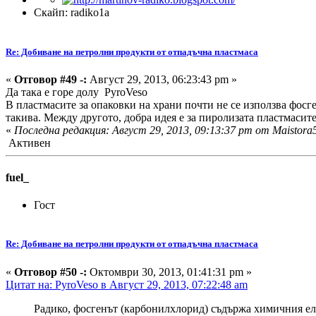
Скайп: radiko1a
Re: Добиване на петролни продукти от отпадъчна пластмаса
«
Отговор #49 -:
Август 29, 2013, 06:23:43 pm »
Да така е горе долу PyroVeso
В пластмасите за опаковки на храни почти не се използва фосге
такива. Между другото, добра идея е за пиролизата пластмасите
«
Последна редакция: Август 29, 2013, 09:13:37 pm от Maistora
Активен
fuel_
Гост
Re: Добиване на петролни продукти от отпадъчна пластмаса
«
Отговор #50 -:
Октомври 30, 2013, 01:41:31 pm »
Цитат на: PyroVeso в Август 29, 2013, 07:22:48 am
Радико, фосгенът (карбонилхлорид) съдържа химичния еле