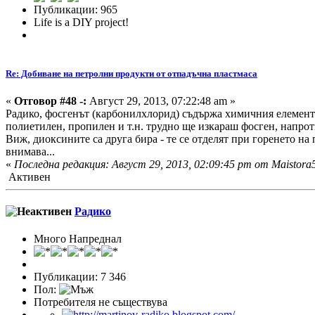
Публикации: 965
Life is a DIY project!
Re: Добиване на петролни продукти от отпадъчна пластмаса
«
Отговор #48 -:
Август 29, 2013, 07:22:48 am »
Радико, фосгенът (карбонилхлорид) съдържа химичния елемент 
полиетилен, пропилен и т.н. трудно ще изкараш фосген, напротив
Виж, диоксините са друга бира - те се отделят при горенето на
внимава...
«
Последна редакция: Август 29, 2013, 02:09:45 pm от Maistora
Активен
Радико
Много Напреднал
Публикации: 7 346
Пол:
Потребителя не съществува