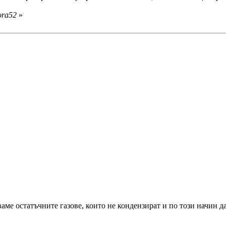
ora52
»
аме остатъчните газове, които не кондензират и по този начин д