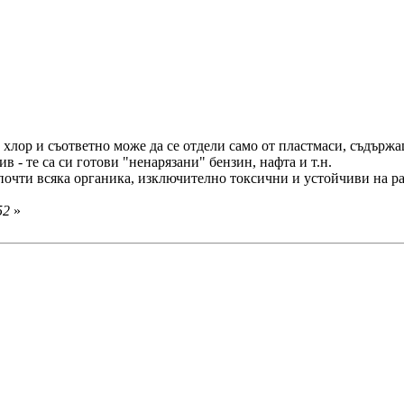
хлор и съответно може да се отдели само от пластмаси, съдържа
 - те са си готови "ненарязани" бензин, нафта и т.н.
 почти всяка органика, изключително токсични и устойчиви на раз
52
»