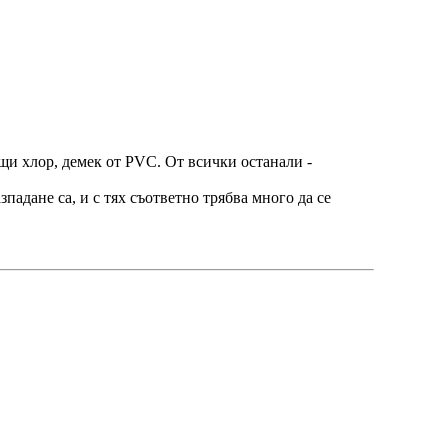
щи хлор, демек от PVC. От всички останали -
падане са, и с тях съответно трябва много да се