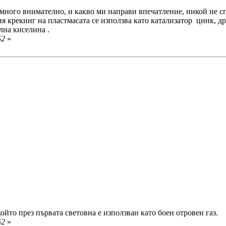
много внимателно, и какво ми направи впечатление, никой не спо
 крекинг на пластмасата се използва като катализатор цинк, др
лна киселина .
52
»
ойто през първата световна е използван като боен отровен газ.
52
»