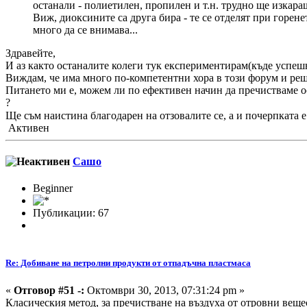
останали - полиетилен, пропилен и т.н. трудно ще изкараш
Виж, диоксините са друга бира - те се отделят при горен
много да се внимава...
Здравейте,
И аз както останалите колеги тук експериментирам(къде успешно
Виждам, че има много по-компетентни хора в този форум и реши
Питането ми е, можем ли по ефективен начин да пречистваме ос
?
Ще съм наистина благодарен на отзовалите се, а и почерпката 
Активен
Сашо
Beginner
Публикации: 67
Re: Добиване на петролни продукти от отпадъчна пластмаса
«
Отговор #51 -:
Октомври 30, 2013, 07:31:24 pm »
Класическия метод, за пречистване на въздуха от отровни веще