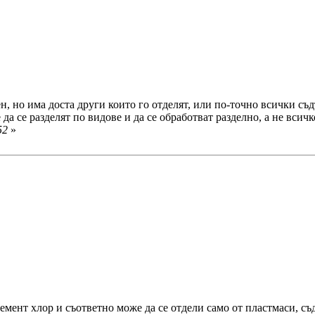
н, но има доста други които го отделят, или по-точно всички съ
 да се разделят по видове и да се обработват разделно, а не вси
52
»
мент хлор и съответно може да се отдели само от пластмаси, с