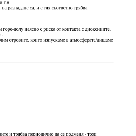
 т.н.
на разпадане са, и с тях съответно трябва
 горе-долу наясно с риска от контакта с диоксините.
а.
алим отровите, които изпускаме в атмосферата/дишаме
вите и трябва периодично да се подменя - този