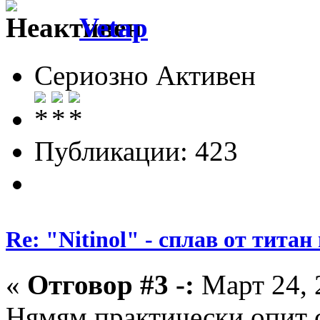
Vetap
Сериозно Активен
Публикации: 423
Re: "Nitinol" - сплав от титан
«
Отговор #3 -:
Март 24, 
Нямям практически опит с