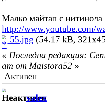
Малко майтап с нитинола
http://www.youtube.com
55.jpg
(54.17 kB, 321x45
«
Последна редакция: Сеп
am от Maistora52
»
Активен
valex