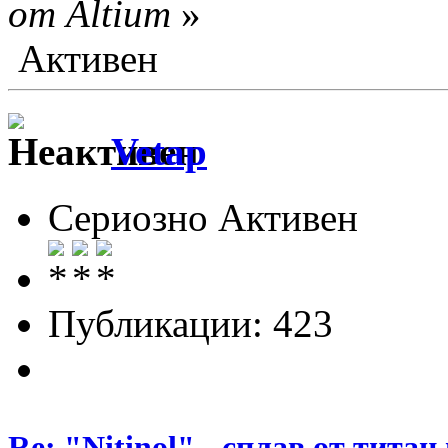
от Altium
»
Активен
Vetap
Сериозно Активен
Публикации: 423
Re: "Nitinol" - сплав от титан