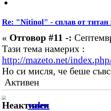
Re: "Nitinol" - сплав от титан
«
Отговор #11 -:
Септемвр
Тази тема намерих :
http://mazeto.net/index.p
Но си мисля, че беше съв
Активен
valex