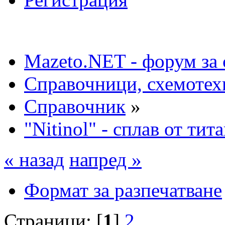
Mazeto.NET - форум за 
Справочници, схемотех
Справочник
»
"Nitinol" - сплав от тит
« назад
напред »
Формат за разпечатване
Страници: [
1
]
2