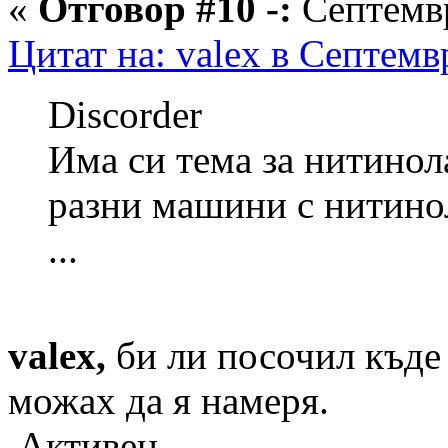
«
Отговор #10 -:
Септемвр
Цитат на: valex в Септемв
Discorder
Има си тема за нитинол
разни машини с нитино
...
valex,
би ли посочил къде 
можах да я намеря.
Активен