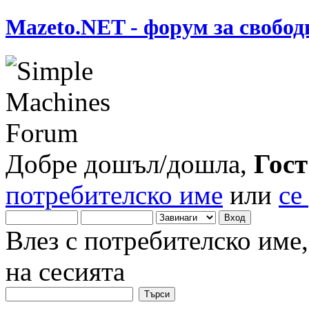
Mazeto.NET - форум за свобод
Добре дошъл/дошла,
Гост
потребителско име
или
се
Влез с потребителско име
на сесията