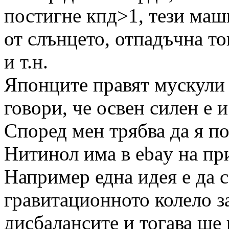
постигне кпд>1, тези маш
от слънцето, отпадъчна то
и т.н.
Японците правят мускули 
говори, че освен силен е 
Според мен трябва да я по
Нитинол има в ebay на пр
Например една идея е да с
гравитационното колело з
дисбалансите и тогава ще