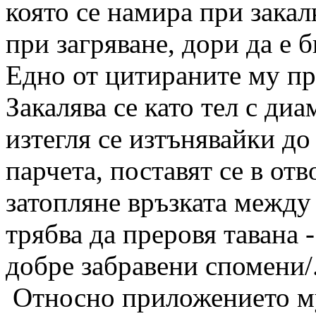
която се намира при закал
при загряване, дори да е 
Едно от цитираните му пр
Закалява се като тел с диа
изтегля се изтънявайки до 
парчета, поставят се в отв
затопляне връзката между 
трябва да преровя тавана 
добре забравени спомени/
Относно приложението му з