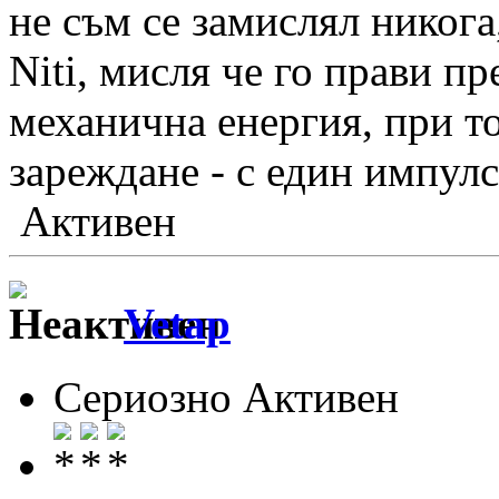
не съм се замислял никога
Niti, мисля че го прави п
механична енергия, при т
зареждане - с един импулс
Активен
Vetap
Сериозно Активен