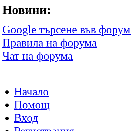
Новини:
Google търсене във форум
Правила на форума
Чат на форума
Начало
Помощ
Вход
Регистрация