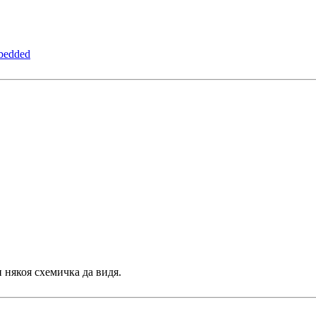
bedded
 някоя схемичка да видя.