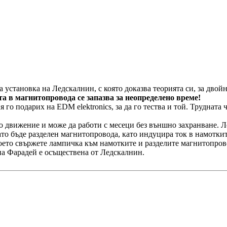
а установка на Ледскалнин, с която доказва теорията си, за двой
а в магнитопровода се запазва за неопределено време!
го подарих на EDM elektronics, за да го тества и той. Трудната ч
о движение и може да работи с месеци без външно захранване. Л
то бъде разделен магнитопровода, като индуцира ток в намоткит
което свържете лампичка към намотките и разделите магнитопрово
на Фарадей е осъществена от Ледскалнин.