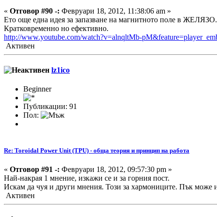
«
Отговор #90 -:
Февруари 18, 2012, 11:38:06 am »
Ето още една идея за запазване на магнитното поле в ЖЕЛЯЗО.
Кратковременно но ефективно.
http://www.youtube.com/watch?v=alnqltMb-pM&feature=player_em
Активен
lz1ico
Beginner
Публикации: 91
Пол:
Re: Toroidal Power Unit (TPU) - обща теория и принцип на работа
«
Отговор #91 -:
Февруари 18, 2012, 09:57:30 pm »
Най-накрая 1 мнение, изкажи се и за горния пост.
Искам да чуя и други мнения. Този за хармониците. Пък може и
Активен