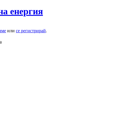
на енергия
име
или
се регистрирай
.
а