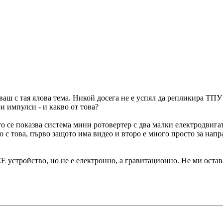
аваш с тая ялова тема. Никой досега не е успял да репликира ТПУ 
и импулси - и какво от това?
ето се показва система мини ротовертер с два малки електродвиг
то с това, първо защото има видео и второ е много просто за на
 устройство, но не е електронно, а гравитационно. Не ми остава