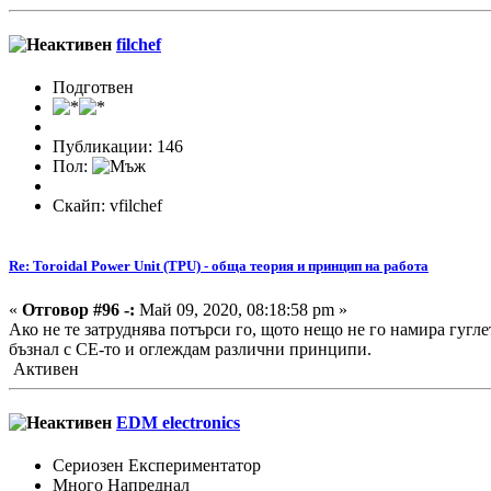
filchef
Подготвен
Публикации: 146
Пол:
Скайп: vfilchef
Re: Toroidal Power Unit (TPU) - обща теория и принцип на работа
«
Отговор #96 -:
Май 09, 2020, 08:18:58 pm »
Ако не те затруднява потърси го, щото нещо не го намира гуглет
бъзнал с СЕ-то и оглеждам различни принципи.
Активен
EDM electronics
Сериозен Експериментатор
Много Напреднал