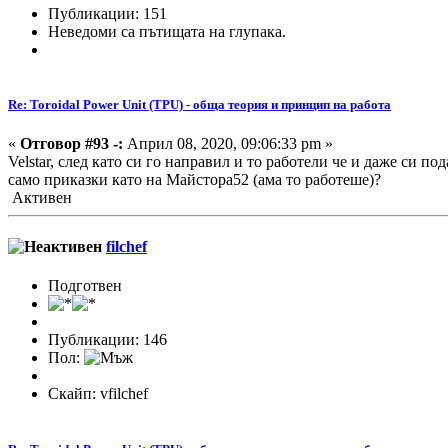
Публикации: 151
Неведоми са пътищата на глупака.
Re: Toroidal Power Unit (TPU) - обща теория и принцип на работа
«
Отговор #93 -:
Април 08, 2020, 09:06:33 pm »
Velstar, след като си го направил и то работели че и даже си по
само приказки като на Майстора52 (ама то работеше)?
Активен
filchef
Подготвен
Публикации: 146
Пол:
Скайп: vfilchef