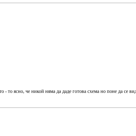
о - то ясно, че никой няма да даде готова схема но поне да се ви