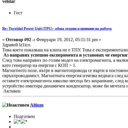
velstar
Гост
Re: Toroidal Power Unit (TPU) - обща теория и принцип на работа
«
Отговор #92 -:
Февруари 19, 2012, 05:11:31 pm »
Здравей lz1ico.
Това което показваш на клипа не е ТПУ. Това е експерименталн
Аз направих успешно експеримента и установих че енергият
След това направих по голям модел на електромагнита, а малкия 
като генератор на енергия с КОП > 1.
Магнитното поле, вътре в магнитопровода се върти в постоянн
свръхпроводимост. Магнитната енергия изчезва веднага след ка
оставите електромагнита няколко месеца без захранване, след 
устройство имитира динамичен кондензатор, може би мечтата 
Активен
Altium
Подготвен