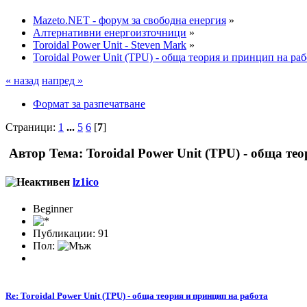
Mazeto.NET - форум за свободна енергия
»
Алтернативни енергоизточници
»
Toroidal Power Unit - Steven Mark
»
Toroidal Power Unit (TPU) - обща теория и принцип на раб
« назад
напред »
Формат за разпечатване
Страници:
1
...
5
6
[
7
]
Автор
Тема: Toroidal Power Unit (TPU) - обща те
lz1ico
Beginner
Публикации: 91
Пол:
Re: Toroidal Power Unit (TPU) - обща теория и принцип на работа