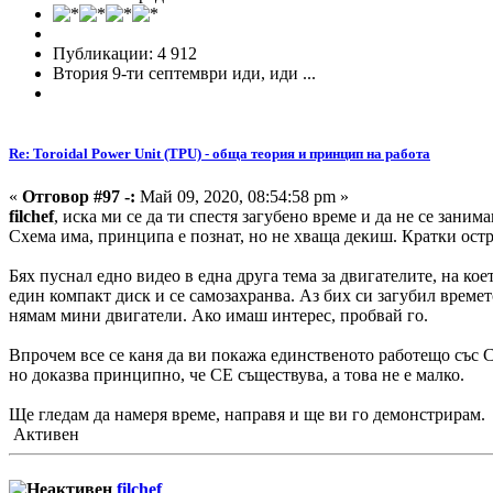
Публикации: 4 912
Втория 9-ти септември иди, иди ...
Re: Toroidal Power Unit (TPU) - обща теория и принцип на работа
«
Отговор #97 -:
Май 09, 2020, 08:54:58 pm »
filchef
, иска ми се да ти спестя загубено време и да не се заним
Схема има, принципа е познат, но не хваща декиш. Кратки остр
Бях пуснал едно видео в една друга тема за двигателите, на ко
един компакт диск и се самозахранва. Аз бих си загубил време
нямам мини двигатели. Ако имаш интерес, пробвай го.
Впрочем все се каня да ви покажа единственото работещо със СЕ
но доказва принципно, че СЕ съществува, а това не е малко.
Ще гледам да намеря време, направя и ще ви го демонстрирам.
Активен
filchef