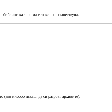
че библиотеката на мазето вече не съществува.
то (ако мноооо искаш, да си разровя архивите).