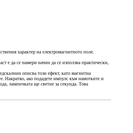
нствения характер на електромагнитното поле.
аст е да се намери начин да се използва практически,
едскалнин описва този ефект, като магнитна
е. Накратко, ако подадете импулс към намотките и
да, лампичката ще светне за секунда. Това