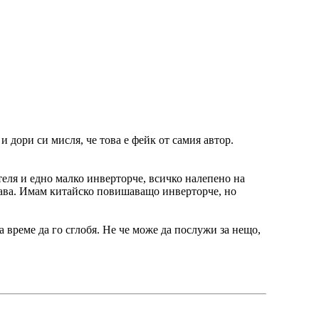
и дори си мисля, че това е фейк от самия автор.
ателя и едно малко инверторче, всичко налепено на
права. Имам китайско повишаващо инверторче, но
 време да го сглобя. Не че може да послужи за нещо,