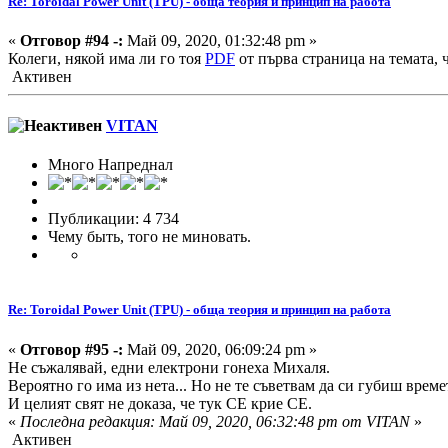
Re: Toroidal Power Unit (TPU) - обща теория и принцип на работа
«
Отговор #94 -:
Май 09, 2020, 01:32:48 pm »
Колеги, някой има ли го тоя
PDF
от първа страница на темата, 
Активен
VITAN
Много Напреднал
Публикации: 4 734
Чему быть, того не миновать.
Re: Toroidal Power Unit (TPU) - обща теория и принцип на работа
«
Отговор #95 -:
Май 09, 2020, 06:09:24 pm »
Не съжалявай, едни електрони гонеха Михаля.
Вероятно го има из нета... Но не те съветвам да си губиш време
И целият свят не доказа, че тук СЕ крие СЕ.
«
Последна редакция: Май 09, 2020, 06:32:48 pm от VITAN
»
Активен