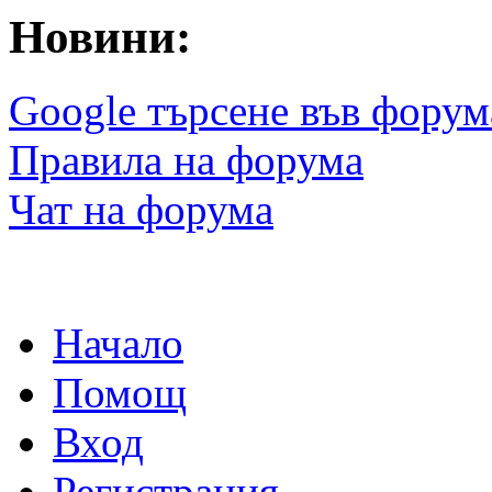
Новини:
Google търсене във форум
Правила на форума
Чат на форума
Начало
Помощ
Вход
Регистрация