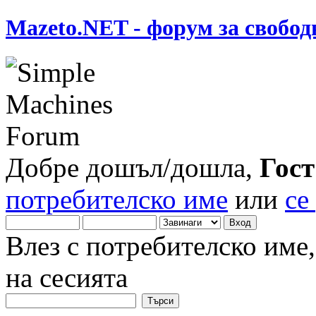
Mazeto.NET - форум за свобод
Добре дошъл/дошла,
Гост
потребителско име
или
се
Влез с потребителско име
на сесията