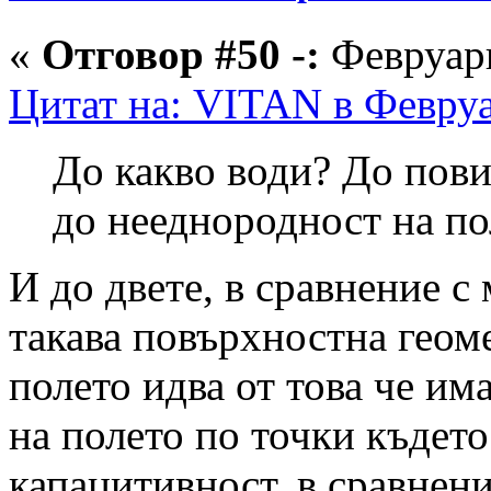
«
Отговор #50 -:
Февруари
Цитат на: VITAN в Февруа
До какво води? До пови
до нееднородност на п
И до двете, в сравнение с
такава повърхностна геом
полето идва от това че и
на полето по точки където
капацитивност, в сравнени