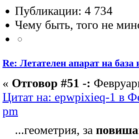
Публикации: 4 734
Чему быть, того не мин
Re: Летателен апарат на база
«
Отговор #51 -:
Февруари
Цитат на: epwpixieq-1 в Ф
pm
...геометрия, за
повиша