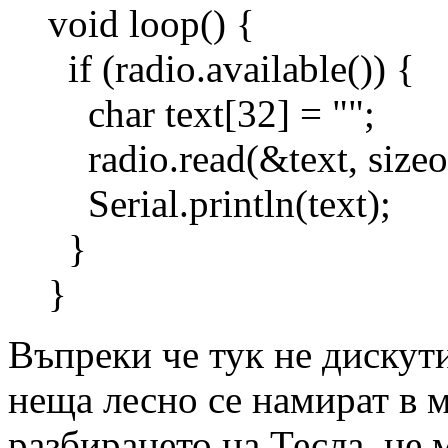
void loop() {
if (radio.available()) {
char text[32] = "";
radio.read(&text, sizeof
Serial.println(text);
}
}
Въпреки че тук не дискути
неща лесно се намират в м
разбирането на Тесла, не 