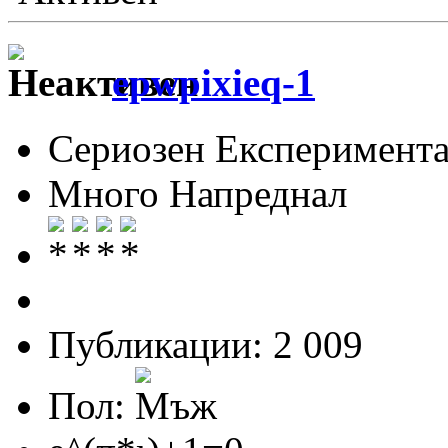
epwpixieq-1
Сериозен Експеримента
Много Напреднал
Публикации: 2 009
Пол: