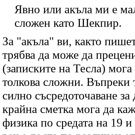
Явно или акъла ми е ма
сложен като Шекпир.
За "акъла" ви, както пише
трябва да може да прецени
(записките на Тесла) мога
толкова сложни. Въпреки т
силно съсредоточаване за д
крайна сметка мога да каж
физика по средата на 19 и