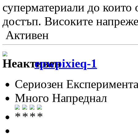
суперматериали до които 
достъп. Високите напреже
Активен
epwpixieq-1
Сериозен Експеримента
Много Напреднал