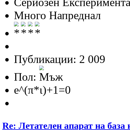
Сериозен Експеримента
Много Напреднал
Публикации: 2 009
Пол:
e^(π*ι)+1=0
Re: Летателен апарат на база