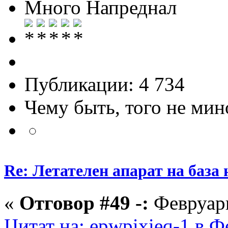
Много Напреднал
Публикации: 4 734
Чему быть, того не мин
Re: Летателен апарат на база
«
Отговор #49 -:
Февруари
Цитат на: epwpixieq-1 в Ф