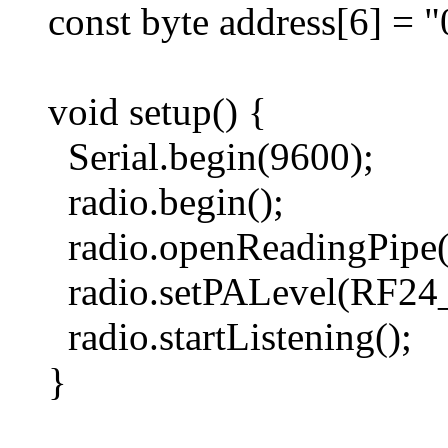
const byte address[6] = 
void setup() {
Serial.begin(9600);
radio.begin();
radio.openReadingPipe(0
radio.setPALevel(RF2
radio.startListening();
}