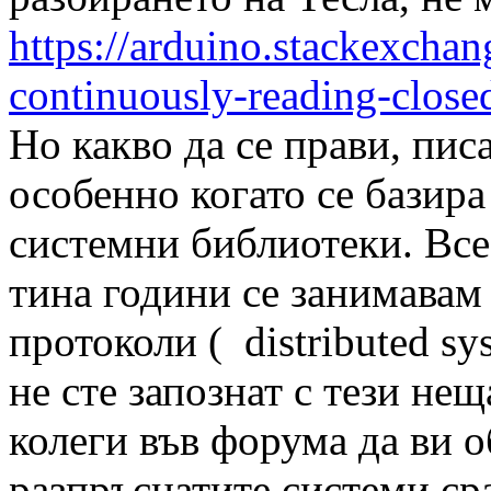
https://arduino.stackexcha
continuously-reading-close
Но какво да се прави, писа
особенно когато се базира
системни библиотеки. Все 
тина години се занимавам
протоколи ( distributed s
не сте запознат с тези не
колеги във форума да ви 
разпръснатите системи ср