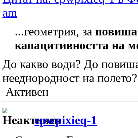
am
...геометрия, за
повиша
капацитивността на м
До какво води? До повиша
нееднородност на полето
Активен
epwpixieq-1