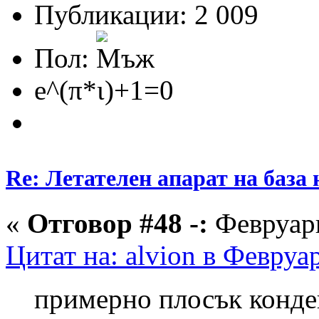
Публикации: 2 009
Пол:
e^(π*ι)+1=0
Re: Летателен апарат на база
«
Отговор #48 -:
Февруари
Цитат на: alvion в Февруа
примерно плосък конден