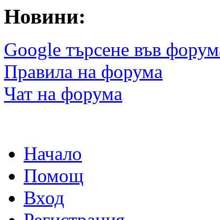
Новини:
Google търсене във форум
Правила на форума
Чат на форума
Начало
Помощ
Вход
Регистрация