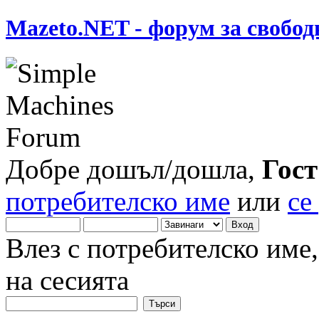
Mazeto.NET - форум за свобод
Добре дошъл/дошла,
Гост
потребителско име
или
се
Влез с потребителско име
на сесията