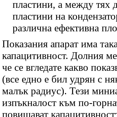
пластини, а между тях 
пластини на кондензато
различна ефективна пл
Показания апарат има так
капацитивност. Долния ме
че се вгледате какво пока
(все едно е бил удрян с н
малък радиус). Тези мини
изпъкналост към по-горна
повишават капацитивностт