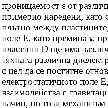
проницаемост ε от различ
примерно наредени, като 
плътно между пластините,
поле Е, като преминава пр
пластини D ще има различ
тяхната различна диелектр
с цел да се постигне отно
електростатичното поле Е,
взаимодейства с гравитаци
начин, но този механизъм