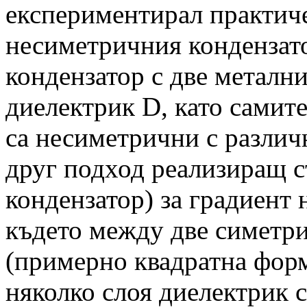
експериментирал практиче
несиметричния кондензат
кондензатор с две метални
диелектрик D, като самит
са несиметрични с различ
друг подход реализиращ 
кондензатор) за градиент 
където между две симетри
(примерно квадратна форм
няколко слоя диелектрик 