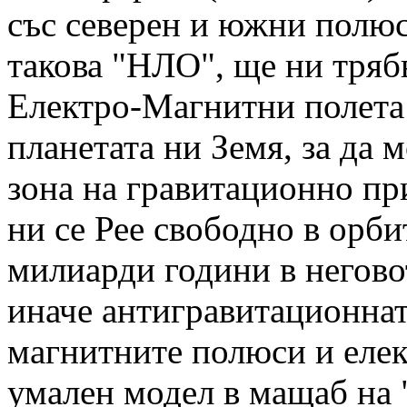
със северен и южни полюс
такова "НЛО", ще ни тряб
Електро-Магнитни полета
планетата ни Земя, за да 
зона на гравитационно при
ни се Рее свободно в орби
милиарди години в негово
иначе антигравитационнат
магнитните полюси и елек
умален модел в мащаб на "