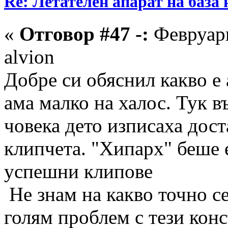
Re: Летателен апарат на база
«
Отговор #47 -:
Февруари
alvion
Добре си обяснил какво е
ама малко на халос. Тук 
човека дето изписаха дост
клипчета. "Хипарх" беше е
успешни клипове
Не знам на какво точно с
голям проблем с тези кон