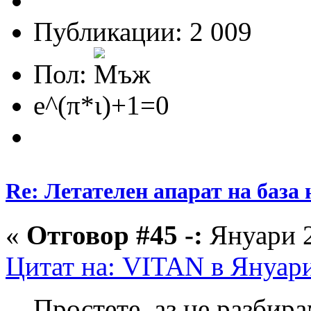
Публикации: 2 009
Пол:
e^(π*ι)+1=0
Re: Летателен апарат на база
«
Отговор #45 -:
Януари 2
Цитат на: VITAN в Януари
Простете, аз не разбира