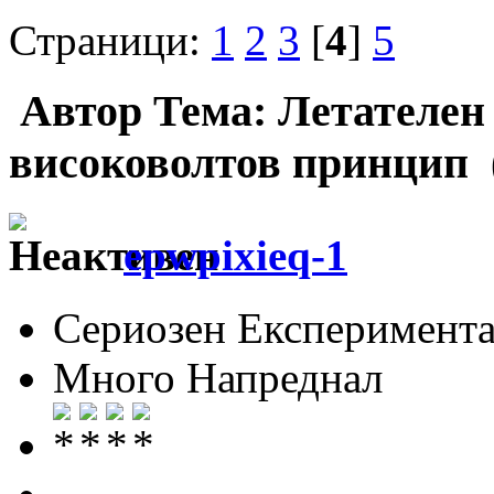
Страници:
1
2
3
[
4
]
5
Автор
Тема: Летателен 
високоволтов принцип 
epwpixieq-1
Сериозен Експеримента
Много Напреднал