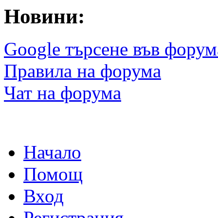
Новини:
Google търсене във форум
Правила на форума
Чат на форума
Начало
Помощ
Вход
Регистрация