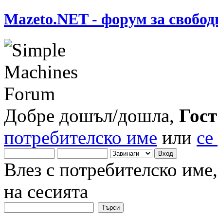
Mazeto.NET - форум за свобод
Добре дошъл/дошла,
Гост
потребителско име
или
се
Влез с потребителско име
на сесията