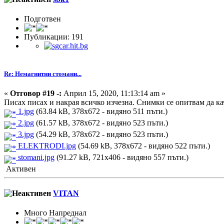
Подготвен
Публикации: 191
Re: Немагнитни стомани...
«
Отговор #19 -:
Април 15, 2020, 11:13:14 am »
Писах писах и накрая всичко изчезна. Снимки се опитвам да кач
1.jpg
(63.84 kB, 378x672 - видяно 511 пъти.)
2.jpg
(61.57 kB, 378x672 - видяно 523 пъти.)
3.jpg
(54.29 kB, 378x672 - видяно 523 пъти.)
ELEKTRODI.jpg
(54.69 kB, 378x672 - видяно 522 пъти.)
stomani.jpg
(91.27 kB, 721x406 - видяно 557 пъти.)
Активен
VITAN
Много Напреднал