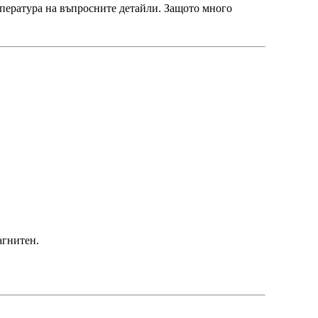
мпература на въпросните детайли. Защото много
агнитен.