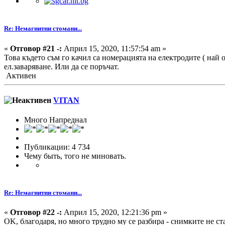
Re: Немагнитни стомани...
«
Отговор #21 -:
Април 15, 2020, 11:57:54 am »
Това където съм го качил са номерацията на електродите ( най о
ел.заваряване. Или да се поръчат.
Активен
VITAN
Много Напреднал
Публикации: 4 734
Чему быть, того не миновать.
Re: Немагнитни стомани...
«
Отговор #22 -:
Април 15, 2020, 12:21:36 pm »
OK, благодаря, но много трудно му се разбира - снимките не ст