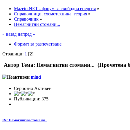
Mazeto.NET - форум за свободна енергия
»
Справочници, схемотехника, теория
»
Справочник
»
Немагнитни стомани...
« назад
напред »
Формат за разпечатване
Страници:
1
[
2
]
Автор
Тема: Немагнитни стомани... (Прочетена 6
mind
Сериозно Активен
Публикации: 375
Re: Немагнитни стомани...