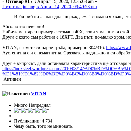
«
Отговор #15 -:
Април 15, 2020, 12:35:03 am »
Цитат на: juliang в Април 14, 2020, 09:49:53 pm
Изби рибата ... ако една "неръждаема" стомана я хваща ма
Абсолютно невярно!
Най-елементарен пример е стомана 40Х, лови я магнит та стой и
Друга с която съм работил е 18ХГТ. Два пъти по-малко хром, но
VITAN, вземете си парче тръба, примерно 304/316:
https://www.l
Аустенитна е и е немагнитна. Срязвате я надлъжно и си обрабо
Друг е въпросът, дали останалата характеристика ще отговаря н
https://inoxsteel.wordpress.com/2010/08/14/%D0%B
%D1%81%D1%82%D0%BE%D0%BC%D0%B0%D0%BD%D0%B0
Активен
VITAN
Много Напреднал
Публикации: 4 734
Чему быть, того не миновать.