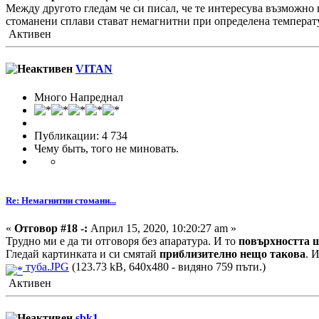
Между другото гледам че си писал, че те интересува възможно
стоманени сплави стават немагнитни при определена температ
Активен
VITAN
Много Напреднал
Публикации: 4 734
Чему быть, того не миновать.
Re: Немагнитни стомани...
«
Отговор #18 -:
Април 15, 2020, 10:20:27 am »
Трудно ми е да ти отговоря без апаратура. И то
повърхността щ
Гледай картинката и си смятай
приблизително нещо такова
. 
туба.JPG
(123.73 kB, 640x480 - видяно 759 пъти.)
Активен
sbk1