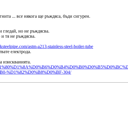
гнита ... все някога ще ръждяса, бъди сигурен.
 гледай, но не ръждясва.
 и тя не ръждясва.
ksteelpipe.com/astm-a213-stainless-steel-boiler-tube
твате електрода.
а изискванията.
D%D0%B5%D1%80%D1%8A%D0%B6%D0%B4%D0%B0%D0%B5%D0%BC%
-%D1%82%D0%B8%D0%BF-304/