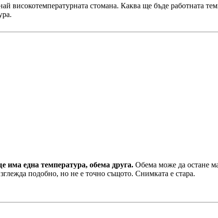
 най високотемпературната стомана. Каква ще бъде работната те
ура.
е има една температура, обема друга.
Обема може да остане м
Изглежда подобно, но не е точно същото. Снимката е стара.