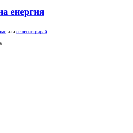
на енергия
име
или
се регистрирай
.
а