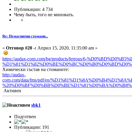
Публикации: 4 734
Чему быть, того не миновать.
Re: Немагнитни стомани...
«
Отговор #20 -:
Април 15, 2020, 11:35:00 am »
https://audax-corp.com/bg/products/ferrous/6-%D0%
%D1%81%D1%82%D0%BE%D0%BC%D0%B0%D0%BD%D0%
Химически състав на стоманите:
http://audax-
corp.com/data/fms/pdf/en/%D1%81%D1%8A%D0%B
%20%D0%BF%D0%BB%D0%BE%D1%81%D0%BA%D0%B8%2
Активен
sbk1
Подготвен
Публикации: 191