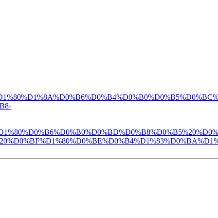
BD%D0%B5%D1%80%D1%8A%D0%B6%D0%B4%D0%B0%D0%B5%D0%BC
B8-
4%D1%8A%D1%80%D0%B6%D0%B0%D0%BD%D0%B8%D0%B5%
0%D0%BF%D1%80%D0%BE%D0%B4%D1%83%D0%BA%D1%8