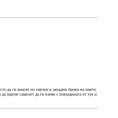
осто да ги внасят по сметки в западни банки на името
да пратят самолет да ги вземе с покъщината от тук и