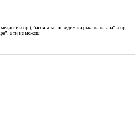
медиите и пр.), баснята за "невидимата ръка на пазара" и пр.
ра", а ти не можеш.