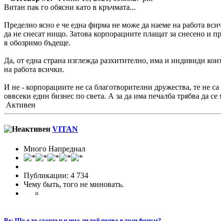
Витан пак го обясни като в кръчмата...
Пределно ясно е че една фирма не може да наеме на работа вси
да не снесат нищо. Затова корпорациите плащат за снесено и пр
в обозримо бъдеще.
Да, от една страна изглежда разхитително, има и индивиди кои
на работа всички.
И не - корпорациите не са благотворителни дружества, те не са
оввсеки един бизнес по света. А за да има печалба трябва да с
Активен
VITAN
Много Напреднал
Публикации: 4 734
Чему быть, того не миновать.
Re: Що е то стартъп и има ли той почва в този форум?