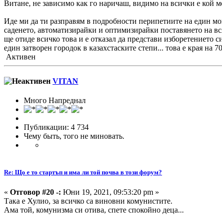
Витане, не зависимо как го наричаш, видимо на всички е кой м
Иде ми да ти разправям в подробности перипетиите на един мо
саденето, автоматизирайки и оптимизирайки поставянето на вся
ще отиде всичко това и е отказал да представи изборетението с
един затворен городок в казахстаските степи... това е края на 7
Активен
VITAN
Много Напреднал
Публикации: 4 734
Чему быть, того не миновать.
Re: Що е то стартъп и има ли той почва в този форум?
«
Отговор #20 -:
Юни 19, 2021, 09:53:20 pm »
Така е Хулио, за всичко са виновни комунистите.
Ама той, комунизма си отива, спете спокойно деца...