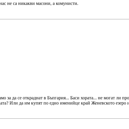
нас не са никакви масони, а комунисти.
о за да се откраднат в Бъпгария... Баси хората... не могат ли пр
цата? Или да им купят по едно именийце край Женевското езеро и 