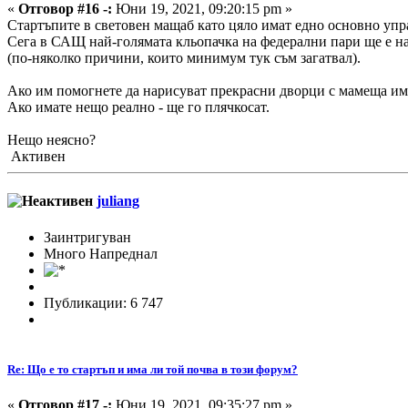
«
Отговор #16 -:
Юни 19, 2021, 09:20:15 pm »
Стартъпите в световен мащаб като цяло имат едно основно упр
Сега в САЩ най-голямата кльопачка на федерални пари ще е н
(по-няколко причини, които минимум тук съм загатвал).
Ако им помогнете да нарисуват прекрасни дворци с мамеща има
Ако имате нещо реално - ще го плячкосат.
Нещо неясно?
Активен
juliang
Заинтригуван
Много Напреднал
Публикации: 6 747
Re: Що е то стартъп и има ли той почва в този форум?
«
Отговор #17 -:
Юни 19, 2021, 09:35:27 pm »