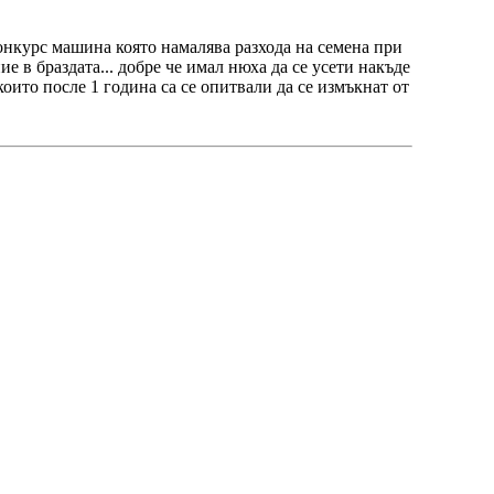
онкурс машина която намалява разхода на семена при
 в браздата... добре че имал нюха да се усети накъде
които после 1 година са се опитвали да се измъкнат от