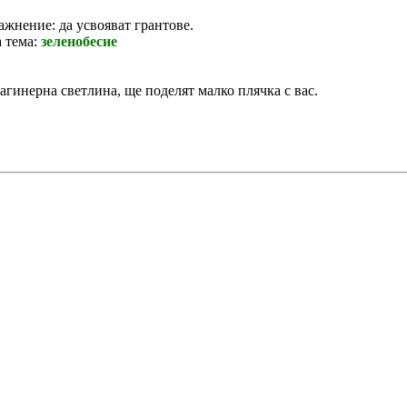
ажнение: да усвояват грантове.
а тема:
зеленобесие
гинерна светлина, ще поделят малко плячка с вас.