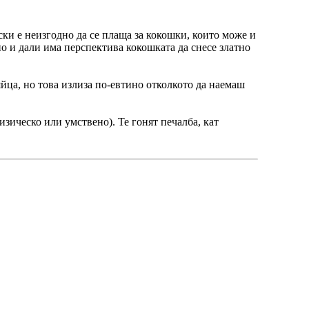
ки е неизгодно да се плаща за кокошки, които може и
но и дали има перспектива кокошката да снесе златно
йца, но това излиза по-евтино отколкото да наемаш
изическо или умствено). Те гонят печалба, кат