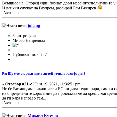
Всъщнос не. Според един познат, дори масоните/политиците у 
И всички служат на Газпром, разбирай Рем Вяхирев
Активен
juliang
Заинтригуван
Много Напреднал
Публикации: 6 747
Re: Що е то стартъп и има ли той почва в този форум?
«
Отговор #21 -:
Юни 19, 2021, 11:36:51 pm »
Не бе Витане, американците и ЕС ни дават едни пари, само и сам
на определените хора, а ние да проължаваме да орем с магарен
да ги кара направо там...
Активен
Михаил Кузмов