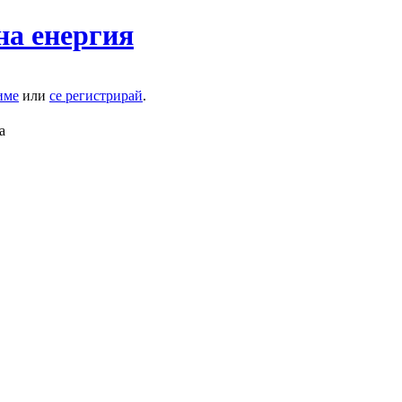
на енергия
име
или
се регистрирай
.
а