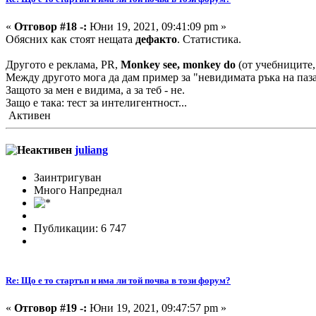
«
Отговор #18 -:
Юни 19, 2021, 09:41:09 pm »
Обясних как стоят нещата
дефакто
. Статистика.
Другото е реклама, PR,
Monkey see, monkey do
(от учебниците, 
Между другото мога да дам пример за "невидимата ръка на паза
Защото за мен е видима, а за теб - не.
Защо е така: тест за интелигентност...
Активен
juliang
Заинтригуван
Много Напреднал
Публикации: 6 747
Re: Що е то стартъп и има ли той почва в този форум?
«
Отговор #19 -:
Юни 19, 2021, 09:47:57 pm »