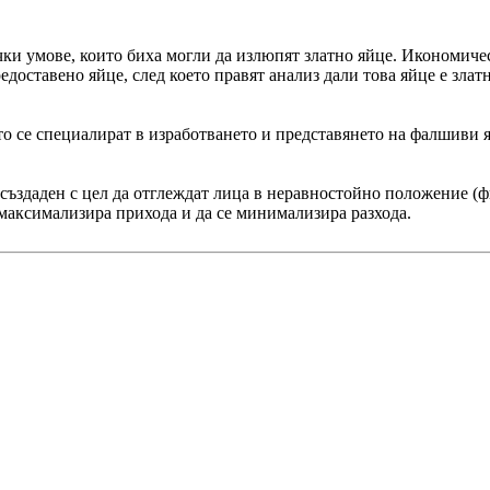
чки умове, които биха могли да излюпят златно яйце. Икономичес
едоставено яйце, след което правят анализ дали това яйце е злат
то се специалират в изработването и представянето на фалшиви я
 създаден с цел да отглеждат лица в неравностойно положение (ф
е максимализира прихода и да се минимализира разхода.