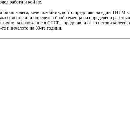
одел работи и кой не.
й бивш колега, вече покойник, който представя на един ТНТМ к
ко семенце или определен брой семенца на определено разстояние
и лично на изложение в СССР... представли са го негови колеги, 
0-те и началото на 80-те години.