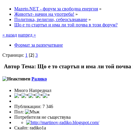
Mazeto.NET - форум за свободна енергия
»
Животът- начин на употреба!
»
Политика, религии, себеосъзнаване
»
Що е то стартъп и има ли той почва в този форум?
« назад
напред »
Формат за разпечатване
Страници:
1
[
2
]
3
Автор
Тема: Що е то стартъп и има ли той почва
Радико
Много Напреднал
Публикации: 7 346
Пол:
Потребителя не съществува
Скайп: radiko1a