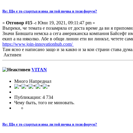
Re: Що е то стартъп и има ли той почва в този форум?
«
Отговор #15 -:
Юни 19, 2021, 09:11:47 pm »
Въпреки, че темата е позамряла от доста време да ви я припомн
Значи Бившата немска а сега американска компания Байсефт има 
екип а на няколко. Абе в общи линии ети ви линкът, четете сами
https://www.join-innovationhub.com/
Там ясно е написано защо и за какво и за кои страни става дум
Активен
VITAN
Много Напреднал
Публикации: 4 734
Чему быть, того не миновать.
Re: Що е то стартъп и има ли той почва в този форум?