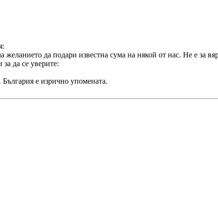
я:
желанието да подари известна сума на някой от нас. Не е за вярв
 за да се уверите:
а. България е изрично упомената.