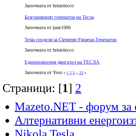
Започната от hristolocco
Безгоривният генератор на Тесла
Започната от june1900
Tesla споделя за Clemente Figueras Генератор
Започната от hristolocco
Еднополюсния двигател на ТЕСЛА
Започната от Yoro
«
1
2
3
...
23
»
Страници: [
1
]
2
Mazeto.NET - форум за 
Алтернативни енергоиз
Nikola Tesla