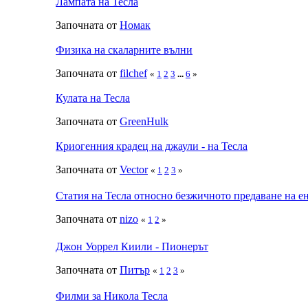
Лампата на Тесла
Започната от
Номак
Физика на скаларните вълни
Започната от
filchef
«
1
2
3
...
6
»
Кулата на Тесла
Започната от
GreenHulk
Криогенния крадец на джаули - на Тесла
Започната от
Vector
«
1
2
3
»
Статия на Тесла относно безжичното предаване на е
Започната от
nizo
«
1
2
»
Джон Уоррел Киили - Пионерът
Започната от
Питър
«
1
2
3
»
Филми за Никола Тесла