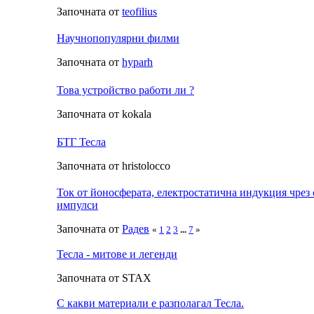
Започната от
teofilius
Научнопопулярни филми
Започната от
hyparh
Това устройство работи ли ?
Започната от kokala
БТГ Тесла
Започната от hristolocco
Ток от йоносферата, електростатична индукция чре
импулси
Започната от
Радeв
«
1
2
3
...
7
»
Тесла - митове и легенди
Започната от STAX
С какви материали е разполагал Тесла.