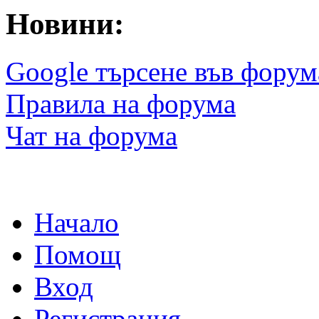
Новини:
Google търсене във форум
Правила на форума
Чат на форума
Начало
Помощ
Вход
Регистрация