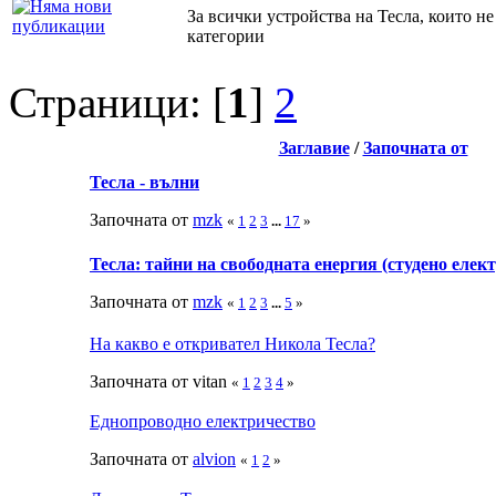
За всички устройства на Тесла, които не
категории
Страници: [
1
]
2
Заглавие
/
Започната от
Тесла - вълни
Започната от
mzk
«
1
2
3
...
17
»
Тесла: тайни на свободната енергия (студено елект
Започната от
mzk
«
1
2
3
...
5
»
На какво е откривател Никола Тесла?
Започната от vitan
«
1
2
3
4
»
Еднопроводно електричество
Започната от
alvion
«
1
2
»