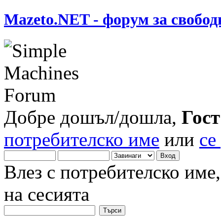
Mazeto.NET - форум за свобод
Добре дошъл/дошла,
Гост
потребителско име
или
се
Влез с потребителско име
на сесията