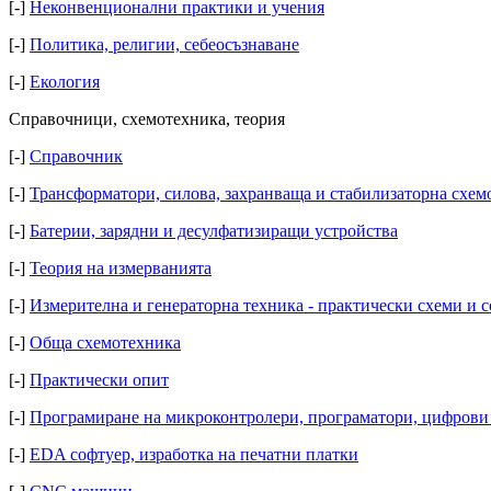
[-]
Неконвенционални практики и учения
[-]
Политика, религии, себеосъзнаване
[-]
Екология
Справочници, схемотехника, теория
[-]
Справочник
[-]
Трансформатори, силова, захранваща и стабилизаторна схем
[-]
Батерии, зарядни и десулфатизиращи устройства
[-]
Теория на измерванията
[-]
Измерителна и генераторна техника - практически схеми и 
[-]
Обща схемотехника
[-]
Практически опит
[-]
Програмиране на микроконтролери, програматори, цифрови
[-]
EDA софтуер, изработка на печатни платки