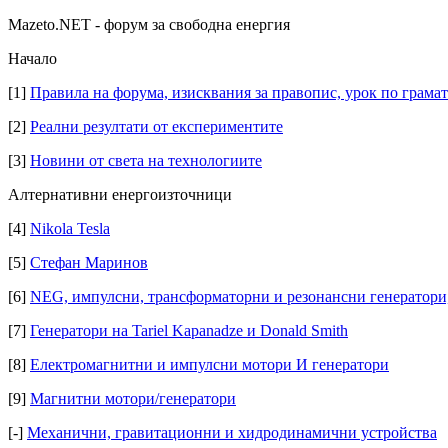
Mazeto.NET - форум за свободна енергия
Начало
[1]
Правила на форума, изисквания за правопис, урок по грамат
[2]
Реални резултати от експериментите
[3]
Новини от света на технологиите
Алтернативни енергоизточници
[4]
Nikola Tesla
[5]
Стефан Маринов
[6]
NEG, импулсни, трансформаторни и резонансни генератори
[7]
Генератори на Tariel Kapanadze и Donald Smith
[8]
Електромагнитни и импулсни мотори И генератори
[9]
Магнитни мотори/генератори
[-]
Механични, гравитационни и хидродинамични устройства