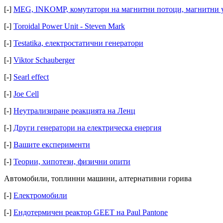
[-]
MEG, INKOMP, комутатори на магнитни потоци, магнитни 
[-]
Toroidal Power Unit - Steven Mark
[-]
Testatika, електростатични генератори
[-]
Viktor Schauberger
[-]
Searl effect
[-]
Joe Cell
[-]
Неутрализиране реакцията на Ленц
[-]
Други генератори на електрическа енергия
[-]
Вашите експерименти
[-]
Теории, хипотези, физични опити
Автомобили, топлинни машини, алтернативни горива
[-]
Електромобили
[-]
Ендотермичен реактор GEET на Paul Pantone