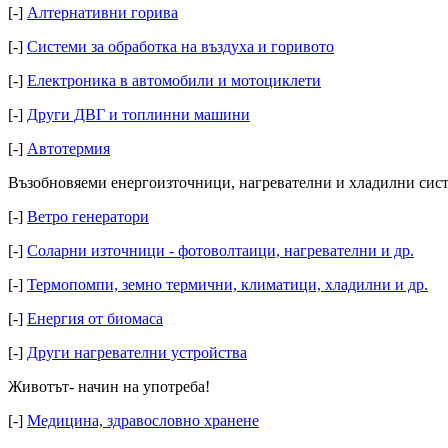
[-]
Алтернативни горива
[-]
Системи за обработка на въздуха и горивото
[-]
Електроника в автомобили и мотоциклети
[-]
Други ДВГ и топлинни машини
[-]
Автотермия
Възобновяеми енергоизточници, нагревателни и хладилни сис
[-]
Ветро генератори
[-]
Соларни източници - фотоволтаици, нагревателни и др.
[-]
Термопомпи, земно термични, климатици, хладилни и др.
[-]
Енергия от биомаса
[-]
Други нагревателни устройства
Животът- начин на употреба!
[-]
Медицина, здравословно хранене