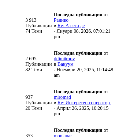
Последна публикация
от
3 913
Радико
Публикации
в
Re: А сега де
74 Теми
- Януари 08, 2026, 07:01:21
pm
Последна публикация
от
2 695
ddimitroov
Публикации
в
Вакуум
82 Теми
- Ноември 20, 2025, 11:14:48
am
Последна публикация
от
937
miromad
Публикации
в
Re: Интересен генератор.
20 Теми
- Април 26, 2025, 10:20:15
pm
Последна публикация
от
353
montanar