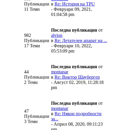
Публикации
в
Re: История на TPU
11 Теми
- Февруари 09, 2021,
01:04:58 pm
Последна публикация
от
982
alvion
Публикации
в
Re: Летателен апарат на ...
17 Теми
- Февруари 10, 2022,
05:53:09 pm
Последна публикация
от
44
montanar
Публикации
в
Re: Виктор Шаубергер
2 Теми
- Август 02, 2019, 11:28:18
pm
Последна публикация
от
montanar
47
в
Re: Някои подробности
Публикации
за...
3 Теми
- Април 08, 2020, 09:11:23
pm