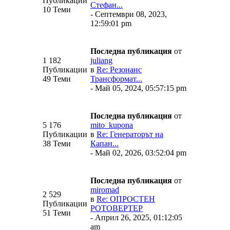
Публикации
Стефан...
10 Теми
- Септември 08, 2023,
12:59:01 pm
Последна публикация
от
1 182
juliang
Публикации
в
Re: Резонанс
49 Теми
Трансформат...
- Май 05, 2024, 05:57:15 pm
Последна публикация
от
5 176
mito_kupona
Публикации
в
Re: Генераторът на
38 Теми
Капан...
- Май 02, 2026, 03:52:04 pm
Последна публикация
от
miromad
2 529
в
Re: ОПРОСТЕН
Публикации
РОТОВЕРТЕР
51 Теми
- Април 26, 2025, 01:12:05
am