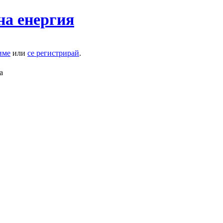
на енергия
име
или
се регистрирай
.
а