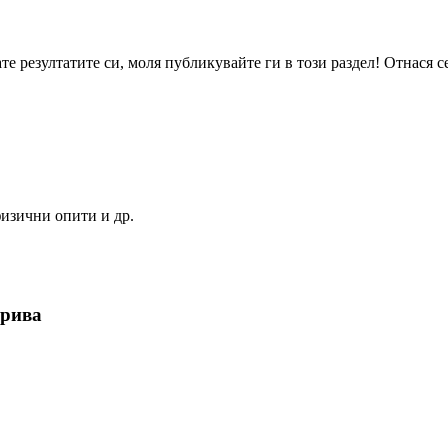
те резултатите си, моля публикувайте ги в този раздел! Отнася се
изични опити и др.
орива