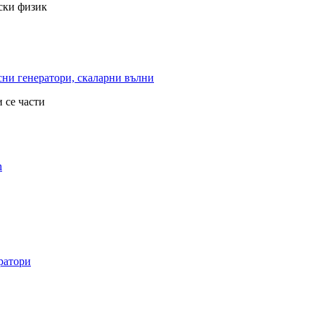
рски физик
ни генератори, скаларни вълни
 се части
h
ратори