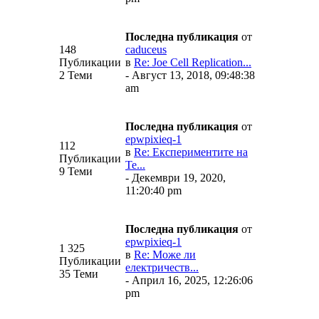
Последна публикация
от
148
caduceus
Публикации
в
Re: Joe Cell Replication...
2 Теми
- Август 13, 2018, 09:48:38
am
Последна публикация
от
epwpixieq-1
112
в
Re: Експериментите на
Публикации
Те...
9 Теми
- Декември 19, 2020,
11:20:40 pm
Последна публикация
от
epwpixieq-1
1 325
в
Re: Може ли
Публикации
електричеств...
35 Теми
- Април 16, 2025, 12:26:06
pm