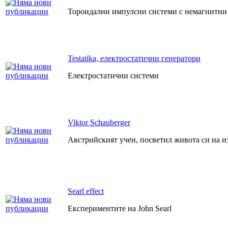
Тороидални импулсни системи с немагнитни
Testatika, електростатични генератори
Електростатични системи
Viktor Schauberger
Австрийският учен, посветил живота си на и
Searl effect
Експериментите на John Searl