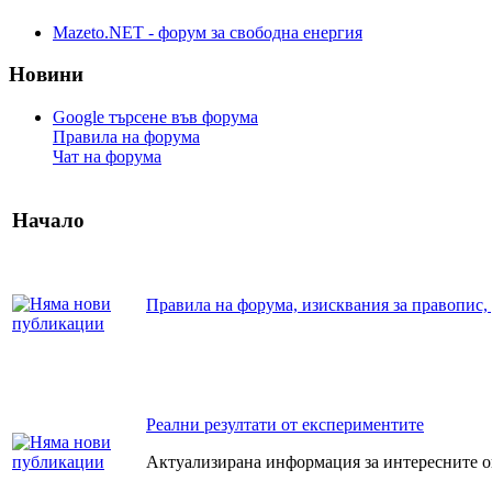
Mazeto.NET - форум за свободна енергия
Новини
Google търсене във форума
Правила на форума
Чат на форума
Начало
Правила на форума, изисквания за правопис, 
Реални резултати от експериментите
Актуализирана информация за интересните 