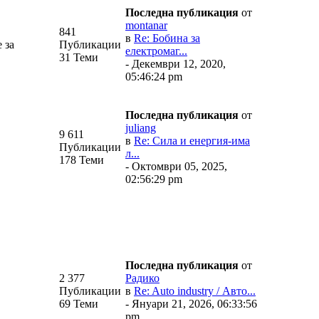
Последна публикация
от
montanar
841
в
Re: Бобина за
 за
Публикации
електромаг...
31 Теми
- Декември 12, 2020,
05:46:24 pm
Последна публикация
от
juliang
9 611
в
Re: Сила и енергия-има
Публикации
л...
178 Теми
- Октомври 05, 2025,
02:56:29 pm
Последна публикация
от
2 377
Радико
Публикации
в
Re: Auto industry / Авто...
69 Теми
- Януари 21, 2026, 06:33:56
pm