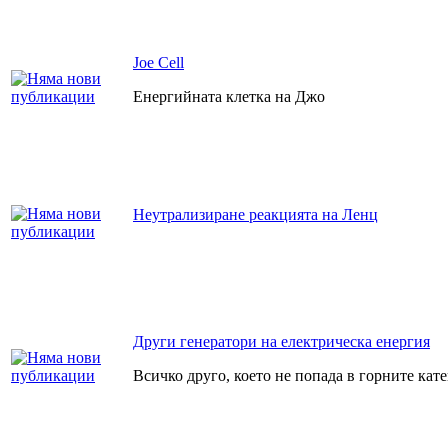
Joe Cell
Енергийната клетка на Джо
Неутрализиране реакцията на Ленц
Други генератори на електрическа енергия
Всичко друго, което не попада в горните кат