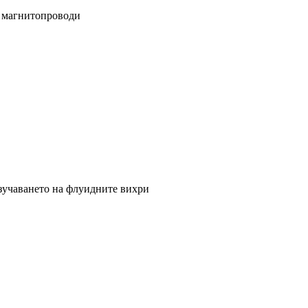
 магнитопроводи
зучаването на флуидните вихри