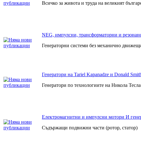
Всичко за живота и труда на великият бълга
NEG, импулсни, трансформаторни и резонанс
Генераторни системи без механично движещи
Генератори на Tariel Kapanadze и Donald Smit
Генератори по технологиите на Никола Тесла
Електромагнитни и импулсни мотори И гене
Съдържащи подвижни части (ротор, статор)