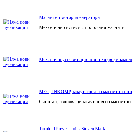
Магнитни мотори/генератори
Механични системи с постоянни магнити
Механични, гравитационни и хидродинамич
MEG, INKOMP, комутатори на магнитни пото
Системи, изполващи комутация на магнитни
Toroidal Power Unit - Steven Mark