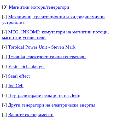
[9]
Магнитни мотори/генератори
[-]
Механични, гравитационни и хидродинамични
устройства
[-]
MEG, INKOMP, комутатори на магнитни потоци,
магнитни усилватели
[-]
Toroidal Power Unit - Steven Mark
[-]
Testatika, електростатични генератори
[-]
Viktor Schauberger
[-]
Searl effect
[-]
Joe Cell
[-]
Неутрализиране реакцията на Ленц
[-]
Други генератори на електрическа енергия
[-]
Вашите експерименти