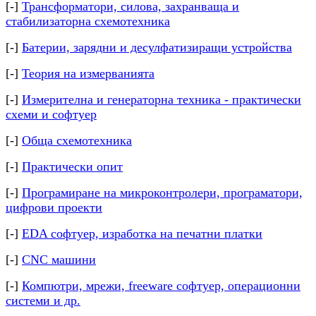
[-]
Трансформатори, силова, захранваща и
стабилизаторна схемотехника
[-]
Батерии, зарядни и десулфатизиращи устройства
[-]
Теория на измерванията
[-]
Измерителна и генераторна техника - практически
схеми и софтуер
[-]
Обща схемотехника
[-]
Практически опит
[-]
Програмиране на микроконтролери, програматори,
цифрови проекти
[-]
EDA софтуер, изработка на печатни платки
[-]
CNC машини
[-]
Компютри, мрежи, freeware софтуер, операционни
системи и др.