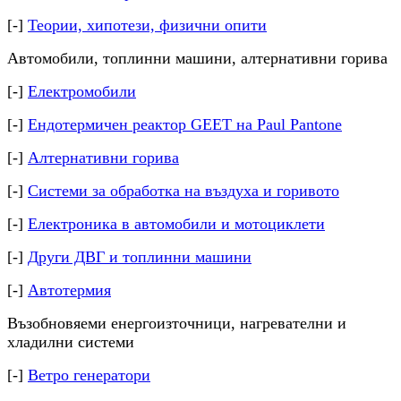
[-]
Теории, хипотези, физични опити
Автомобили, топлинни машини, алтернативни горива
[-]
Електромобили
[-]
Ендотермичен реактор GEET на Paul Pantone
[-]
Алтернативни горива
[-]
Системи за обработка на въздуха и горивото
[-]
Електроника в автомобили и мотоциклети
[-]
Други ДВГ и топлинни машини
[-]
Автотермия
Възобновяеми енергоизточници, нагревателни и
хладилни системи
[-]
Ветро генератори