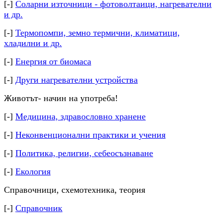
[-]
Соларни източници - фотоволтаици, нагревателни
и др.
[-]
Термопомпи, земно термични, климатици,
хладилни и др.
[-]
Енергия от биомаса
[-]
Други нагревателни устройства
Животът- начин на употреба!
[-]
Медицина, здравословно хранене
[-]
Неконвенционални практики и учения
[-]
Политика, религии, себеосъзнаване
[-]
Екология
Справочници, схемотехника, теория
[-]
Справочник