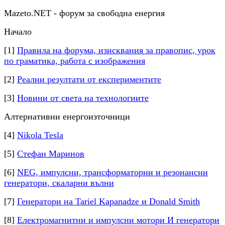
Mazeto.NET - форум за свободна енергия
Начало
[1]
Правила на форума, изисквания за правопис, урок
по граматика, работа с изображения
[2]
Реални резултати от експериментите
[3]
Новини от света на технологиите
Алтернативни енергоизточници
[4]
Nikola Tesla
[5]
Стефан Маринов
[6]
NEG, импулсни, трансформаторни и резонансни
генератори, скаларни вълни
[7]
Генератори на Tariel Kapanadze и Donald Smith
[8]
Електромагнитни и импулсни мотори И генератори