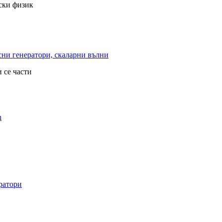
рски физик
ни генератори, скаларни вълни
 се части
h
ратори