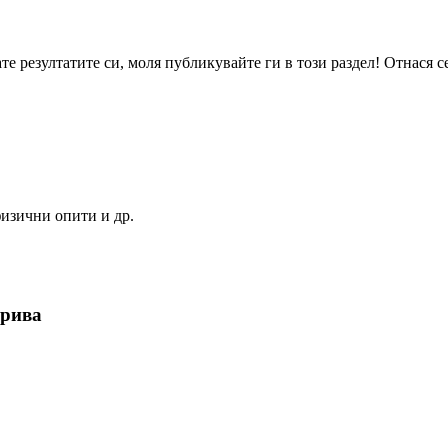
те резултатите си, моля публикувайте ги в този раздел! Отнася се
изични опити и др.
орива