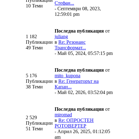
Публикации
Стефан...
10 Теми
- Септември 08, 2023,
12:59:01 pm
Последна публикация
от
1 182
juliang
Публикации
в
Re: Резонанс
49 Теми
Трансформат...
- Май 05, 2024, 05:57:15 pm
Последна публикация
от
5 176
mito_kupona
Публикации
в
Re: Генераторът на
38 Теми
Капан...
- Май 02, 2026, 03:52:04 pm
Последна публикация
от
miromad
2 529
в
Re: ОПРОСТЕН
Публикации
РОТОВЕРТЕР
51 Теми
- Април 26, 2025, 01:12:05
am