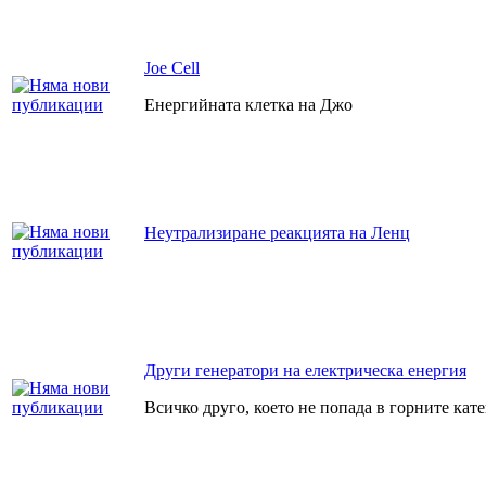
Joe Cell
Енергийната клетка на Джо
Неутрализиране реакцията на Ленц
Други генератори на електрическа енергия
Всичко друго, което не попада в горните кат