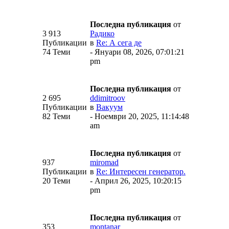
Последна публикация
от
3 913
Радико
Публикации
в
Re: А сега де
74 Теми
- Януари 08, 2026, 07:01:21
pm
Последна публикация
от
2 695
ddimitroov
Публикации
в
Вакуум
82 Теми
- Ноември 20, 2025, 11:14:48
am
Последна публикация
от
937
miromad
Публикации
в
Re: Интересен генератор.
20 Теми
- Април 26, 2025, 10:20:15
pm
Последна публикация
от
353
montanar