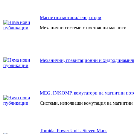
Магнитни мотори/генератори
Механични системи с постоянни магнити
Механични, гравитационни и хидродинамич
MEG, INKOMP, комутатори на магнитни пото
Системи, изполващи комутация на магнитни
Toroidal Power Unit - Steven Mark