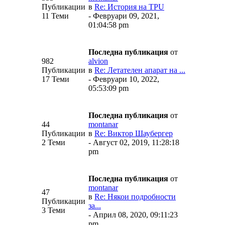
Публикации
в
Re: История на TPU
11 Теми
- Февруари 09, 2021,
01:04:58 pm
Последна публикация
от
982
alvion
Публикации
в
Re: Летателен апарат на ...
17 Теми
- Февруари 10, 2022,
05:53:09 pm
Последна публикация
от
44
montanar
Публикации
в
Re: Виктор Шаубергер
2 Теми
- Август 02, 2019, 11:28:18
pm
Последна публикация
от
montanar
47
в
Re: Някои подробности
Публикации
за...
3 Теми
- Април 08, 2020, 09:11:23
pm