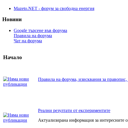
Mazeto.NET - форум за свободна енергия
Новини
Google търсене във форума
Правила на форума
Чат на форума
Начало
Правила на форума, изисквания за правопис, 
Реални резултати от експериментите
Актуализирана информация за интересните 