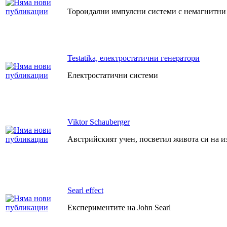
Тороидални импулсни системи с немагнитни
Testatika, електростатични генератори
Електростатични системи
Viktor Schauberger
Австрийският учен, посветил живота си на и
Searl effect
Експериментите на John Searl