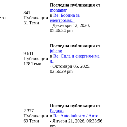
Последна публикация
от
montanar
841
в
Re: Бобина за
 за
Публикации
електромаг...
31 Теми
- Декември 12, 2020,
05:46:24 pm
Последна публикация
от
juliang
9 611
в
Re: Сила и енергия-има
Публикации
л...
178 Теми
- Октомври 05, 2025,
02:56:29 pm
Последна публикация
от
2 377
Радико
Публикации
в
Re: Auto industry / Авто...
69 Теми
- Януари 21, 2026, 06:33:56
pm