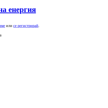
на енергия
име
или
се регистрирай
.
а