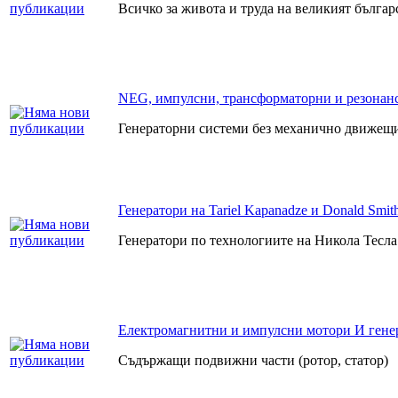
Всичко за живота и труда на великият бълга
NEG, импулсни, трансформаторни и резонанс
Генераторни системи без механично движещи
Генератори на Tariel Kapanadze и Donald Smit
Генератори по технологиите на Никола Тесла
Електромагнитни и импулсни мотори И гене
Съдържащи подвижни части (ротор, статор)