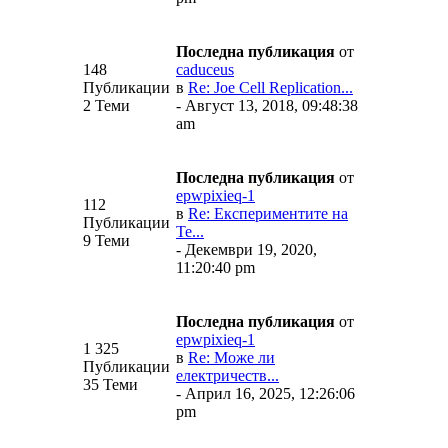
Последна публикация
от
148
caduceus
Публикации
в
Re: Joe Cell Replication...
2 Теми
- Август 13, 2018, 09:48:38
am
Последна публикация
от
epwpixieq-1
112
в
Re: Експериментите на
Публикации
Те...
9 Теми
- Декември 19, 2020,
11:20:40 pm
Последна публикация
от
epwpixieq-1
1 325
в
Re: Може ли
Публикации
електричеств...
35 Теми
- Април 16, 2025, 12:26:06
pm