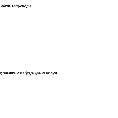
 магнитопроводи
зучаването на флуидните вихри