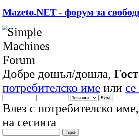
Mazeto.NET - форум за свобод
Добре дошъл/дошла,
Гост
потребителско име
или
се
Влез с потребителско име
на сесията