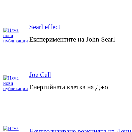
Searl effect
Експериментите на John Searl
Joe Cell
Енергийната клетка на Джо
Неутрализиране реакцията на Ленц