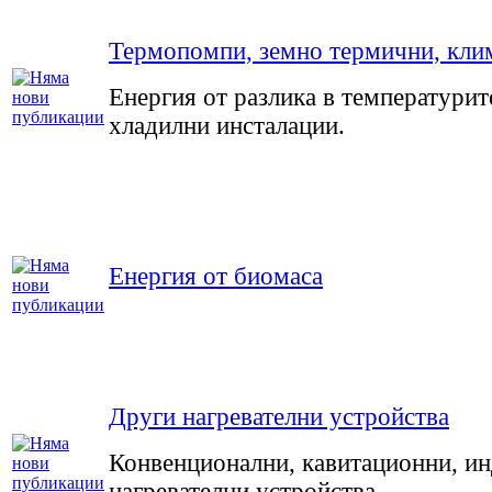
Термопомпи, земно термични, клим
Енергия от разлика в температурит
хладилни инсталации.
Енергия от биомаса
Други нагревателни устройства
Конвенционални, кавитационни, ин
нагревателни устройства