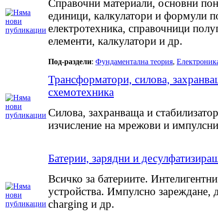
Справочни материали, основни пон
единици, калкулатори и формули п
електротехника, справочници пол
елементи, калкулатори и др.
Под-раздели
:
Фундаментална теория
,
Електроник
Трансформатори, силова, захранва
схемотехника
Силова, захранваща и стабилизато
изчисление на мрежови и импулсн
Батерии, зарядни и десулфатизира
Всичко за батериите. Интелигентн
устройства. Импулсно зареждане, 
charging и др.