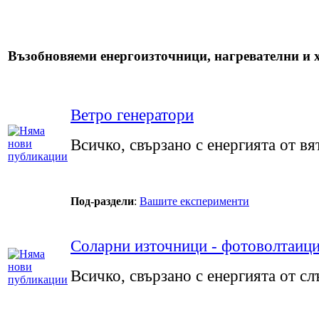
Възобновяеми енергоизточници, нагревателни и 
Ветро генератори
Всичко, свързано с енергията от вя
Под-раздели
:
Вашите експерименти
Соларни източници - фотоволтаици,
Всичко, свързано с енергията от с