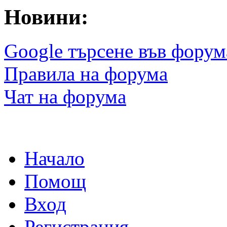
Новини:
Google търсене във форум
Правила на форума
Чат на форума
Начало
Помощ
Вход
Регистрация