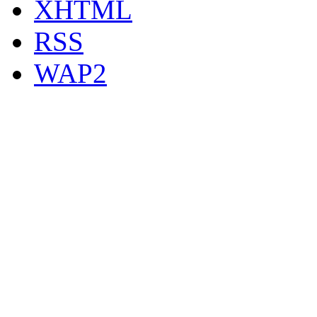
XHTML
RSS
WAP2