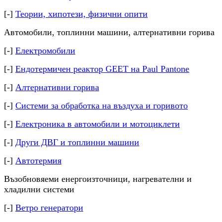
[-]
Теории, хипотези, физични опити
Автомобили, топлинни машини, алтернативни горива
[-]
Електромобили
[-]
Ендотермичен реактор GEET на Paul Pantone
[-]
Алтернативни горива
[-]
Системи за обработка на въздуха и горивото
[-]
Електроника в автомобили и мотоциклети
[-]
Други ДВГ и топлинни машини
[-]
Автотермия
Възобновяеми енергоизточници, нагревателни и
хладилни системи
[-]
Ветро генератори