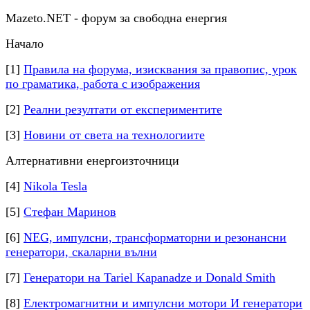
Mazeto.NET - форум за свободна енергия
Начало
[1]
Правила на форума, изисквания за правопис, урок
по граматика, работа с изображения
[2]
Реални резултати от експериментите
[3]
Новини от света на технологиите
Алтернативни енергоизточници
[4]
Nikola Tesla
[5]
Стефан Маринов
[6]
NEG, импулсни, трансформаторни и резонансни
генератори, скаларни вълни
[7]
Генератори на Tariel Kapanadze и Donald Smith
[8]
Електромагнитни и импулсни мотори И генератори