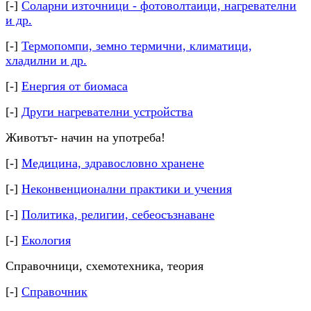
[-]
Соларни източници - фотоволтаици, нагревателни
и др.
[-]
Термопомпи, земно термични, климатици,
хладилни и др.
[-]
Енергия от биомаса
[-]
Други нагревателни устройства
Животът- начин на употреба!
[-]
Медицина, здравословно хранене
[-]
Неконвенционални практики и учения
[-]
Политика, религии, себеосъзнаване
[-]
Екология
Справочници, схемотехника, теория
[-]
Справочник