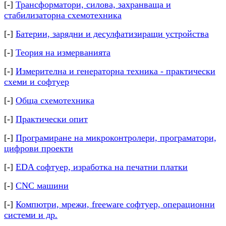
[-]
Трансформатори, силова, захранваща и
стабилизаторна схемотехника
[-]
Батерии, зарядни и десулфатизиращи устройства
[-]
Теория на измерванията
[-]
Измерителна и генераторна техника - практически
схеми и софтуер
[-]
Обща схемотехника
[-]
Практически опит
[-]
Програмиране на микроконтролери, програматори,
цифрови проекти
[-]
EDA софтуер, изработка на печатни платки
[-]
CNC машини
[-]
Компютри, мрежи, freeware софтуер, операционни
системи и др.