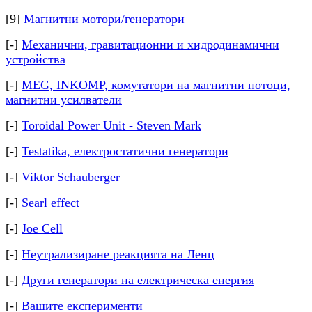
[9]
Магнитни мотори/генератори
[-]
Механични, гравитационни и хидродинамични
устройства
[-]
MEG, INKOMP, комутатори на магнитни потоци,
магнитни усилватели
[-]
Toroidal Power Unit - Steven Mark
[-]
Testatika, електростатични генератори
[-]
Viktor Schauberger
[-]
Searl effect
[-]
Joe Cell
[-]
Неутрализиране реакцията на Ленц
[-]
Други генератори на електрическа енергия
[-]
Вашите експерименти