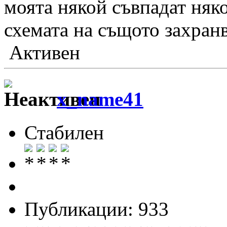
моята някой съвпадат няко
схемата на същото захранв
Активен
x_name41
Стабилен
Публикации: 933