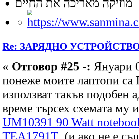
מוזיקה מאריכה את החיים
Re: ЗАРЯДНО УСТРОЙСТВО З
«
Отговор #25 -:
Януари 0
понеже моите лаптопи са
използват такъв подобен а
време търсех схемата му и
UM10391 90 Watt notebook
TEA1791T
(и ако не е съ