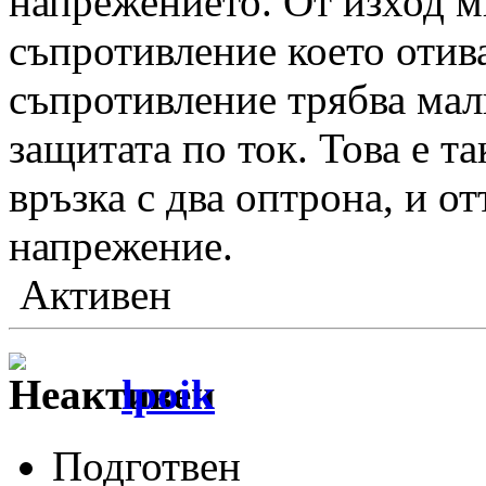
напрежението. От изход 
съпротивление което отива
съпротивление трябва малк
защитата по ток. Това е т
връзка с два оптрона, и о
напрежение.
Активен
lpoik
Подготвен