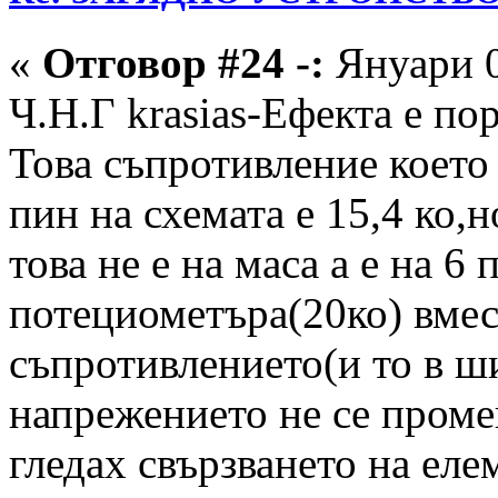
«
Отговор #24 -:
Януари 0
Ч.Н.Г krasias-Ефекта е по
Това съпротивление което 
пин на схемата е 15,4 ко,н
това не е на маса а е на 6
потециометъра(20ко) вмес
съпротивлението(и то в 
напрежението не се проме
гледах свързването на еле