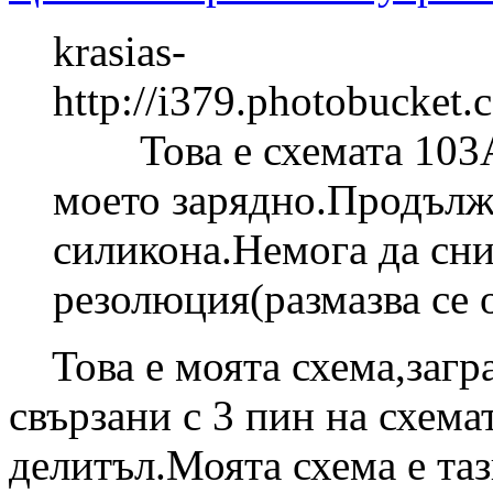
krasias-
http://i379.photobucket
Toва е схемата 103АI
моето зарядно.Продълж
силикона.Немога да сни
резолюция(размазва се о
Toва е моята схема,загра
свързани с 3 пин на схемат
делитъл.Моята схема е т