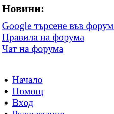
Новини:
Google търсене във форум
Правила на форума
Чат на форума
Начало
Помощ
Вход
Регистрация