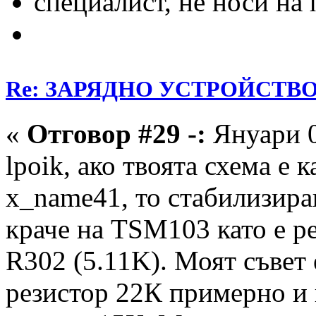
специалист, не носи на
Re: ЗАРЯДНО УСТРОЙСТВО З
«
Отговор #29 -:
Януари 0
lpoik, ако твоята схема е 
x_name41, то стабилизиращ
краче на TSM103 като е р
R302 (5.11K). Моят съвет
резистор 22К примерно и 