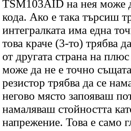
TSM103AID на нея може да
кода. Ако е така търсиш тр
интегралката има една точ
това краче (3-то) трябва д
от другата страна на плюс
може да не е точно същата
резистор трябва да се нам
негово място запояваш по
намаляваш стойността кат
напрежение. Това е само 