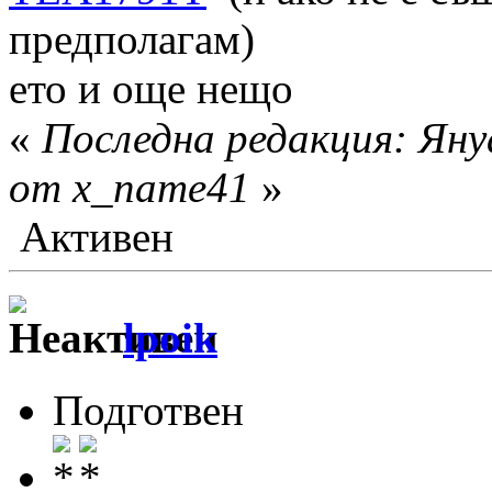
предполагам)
ето и още нещо
«
Последна редакция: Яну
от x_name41
»
Активен
lpoik
Подготвен