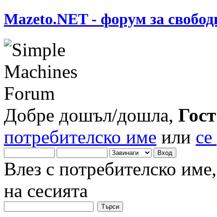
Mazeto.NET - форум за свобод
Добре дошъл/дошла,
Гост
потребителско име
или
се
Влез с потребителско име
на сесията