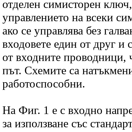
отделен симисторен ключ,
управлението на всеки сим
ако се управлява без галв
входовете един от друг и
от входните проводници, 
път. Схемите са натъкмени
работоспособни.
На Фиг. 1 е с входно напр
за използване със стандар