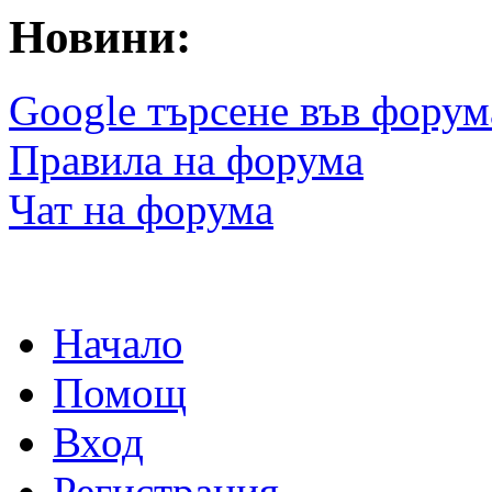
Новини:
Google търсене във форум
Правила на форума
Чат на форума
Начало
Помощ
Вход
Регистрация