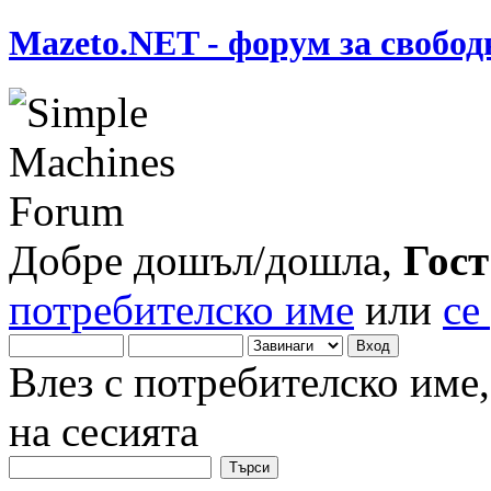
Mazeto.NET - форум за свобод
Добре дошъл/дошла,
Гост
потребителско име
или
се
Влез с потребителско име
на сесията