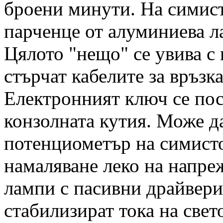
броени минути. На симист
парченце от алуминиева ла
Цялото "нещо" се увива с
стърчат кабелите за връзк
Електронният ключ се пос
конзолната кутия. Може да
потенциометър на симистор
намаляване леко на напреж
лампи с пасивни драйвери,
стабилизират тока на свет