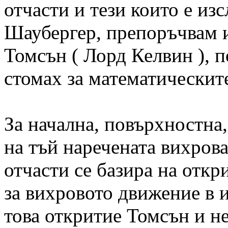
отчасти и тези които е из
Шаубергер, препоръчвам 
Томсън ( Лорд Келвин ), п
стомах за математическит
За начална, повърхностна,
на тъй наречената вихрова
отчасти се базира на откр
за вихровото движение в и
това откритие Томсън и не