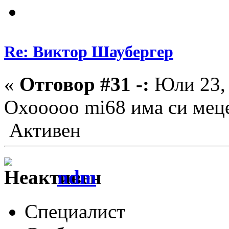
Re: Виктор Шаубергер
«
Отговор #31 -:
Юли 23, 
Охооооо mi68 има си ме
Активен
ndm
Специалист