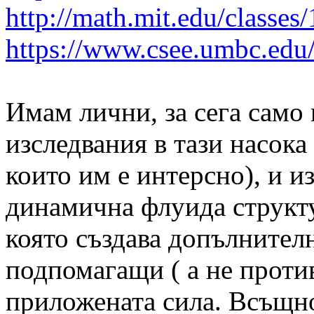
http://math.mit.edu/classes
https://www.csee.umbc.edu
Имам лични, за сега само
изследвания в тази насока
които им е интерсно), и из
динамична флуида структ
която създава допълнител
подпомагащи ( а не проти
приложената сила. Всъщно