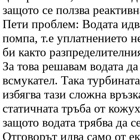
защото се ползва реактивн
Пети проблем: Водата идв
помпа, т.е уплатнението н
би както разпределителния
За това решавам водата да
всмукател. Така турбината
избягва тази сложна връзк
статичната тръба от кожух
защото водата трябва да се
Отговорът идва само от е