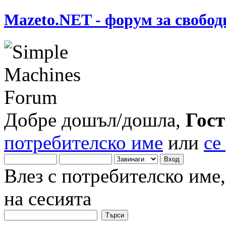
Mazeto.NET - форум за свобод
Добре дошъл/дошла,
Гост
потребителско име
или
се
Влез с потребителско име
на сесията