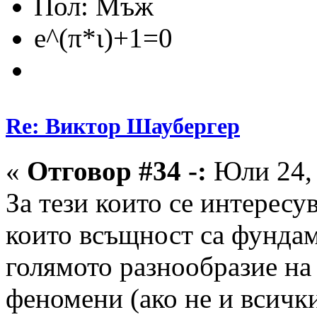
Пол:
e^(π*ι)+1=0
Re: Виктор Шаубергер
«
Отговор #34 -:
Юли 24, 
За тези които се интересу
които всъщност са фундам
голямото разнообразие н
феномени (ако не и всичк