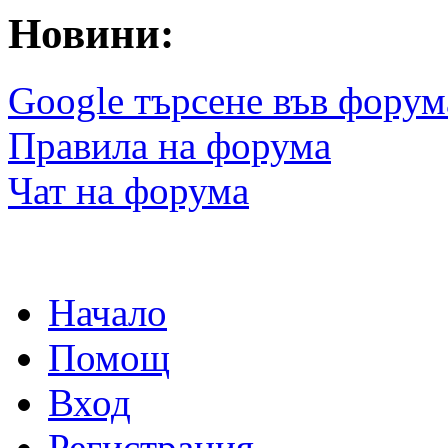
Новини:
Google търсене във форум
Правила на форума
Чат на форума
Начало
Помощ
Вход
Регистрация