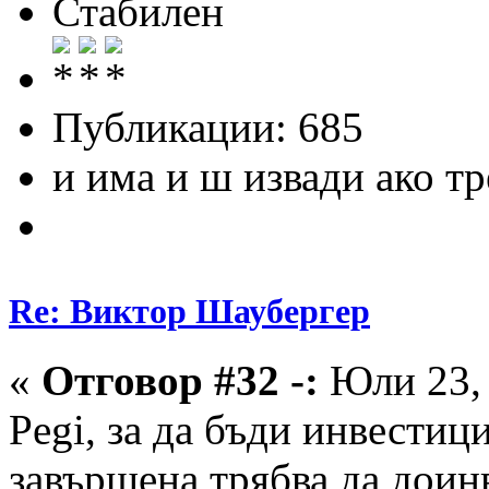
Стабилен
Публикации: 685
и има и ш извади ако тр
Re: Виктор Шаубергер
«
Отговор #32 -:
Юли 23, 
Pegi, за да бъди инвестиц
завършена трябва да доин