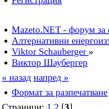
Mazeto.NET - форум за 
Алтернативни енергоиз
Viktor Schauberger
»
Виктор Шаубергер
« назад
напред »
Формат за разпечатване
Страници:
1
2
[
3
]