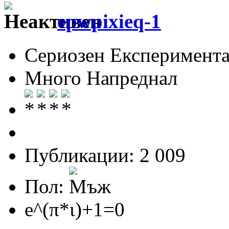
epwpixieq-1
Сериозен Експеримента
Много Напреднал
Публикации: 2 009
Пол:
e^(π*ι)+1=0