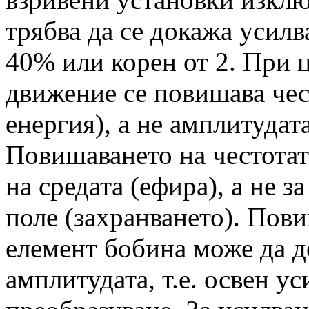
трябва да се докажа усил
40% или корен от 2. При 
движение се повишава чес
енергия), а не амплитудат
Повишаването на честотата
на средата (ефира), а не з
поле (захранването). Пови
елемент бобина може да д
амплитудата, т.е. освен у