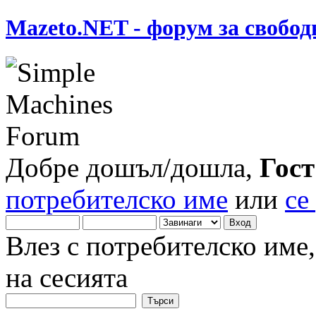
Mazeto.NET - форум за свобод
Добре дошъл/дошла,
Гост
потребителско име
или
се
Влез с потребителско име
на сесията