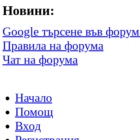
Новини:
Google търсене във форум
Правила на форума
Чат на форума
Начало
Помощ
Вход
Регистрация