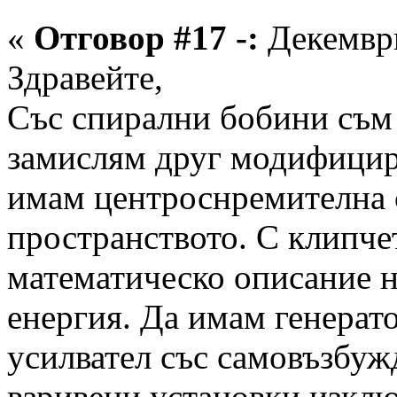
«
Отговор #17 -:
Декември
Здравейте,
Със спирални бобини съм 
замислям друг модифицира
имам центроснремителна с
пространството. С клипч
математическо описание н
енергия. Да имам генерат
усилвател със самовъзбуж
взривени установки изкл