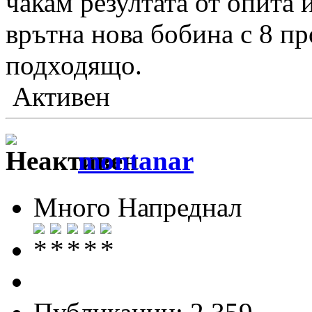
чакам резултата от опита 
врътна нова бобина с 8 п
подходящо.
Активен
montanar
Много Напреднал