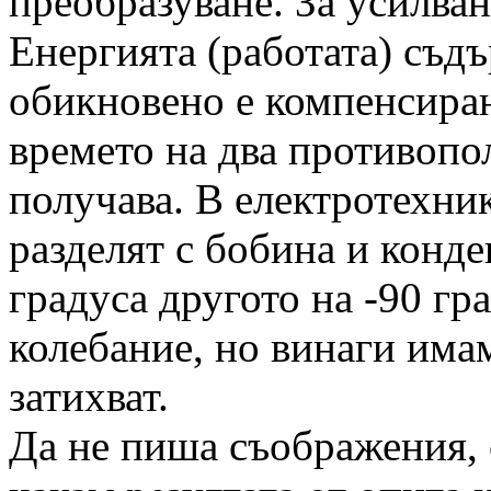
преобразуване. За усилван
Енергията (работата) съдъ
обикновено е компенсиран
времето на два противопо
получава. В електротехник
разделят с бобина и конде
градуса другото на -90 гр
колебание, но винаги има
затихват.
Да не пиша съображения, 