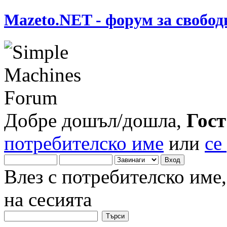
Mazeto.NET - форум за свобод
Добре дошъл/дошла,
Гост
потребителско име
или
се
Влез с потребителско име
на сесията