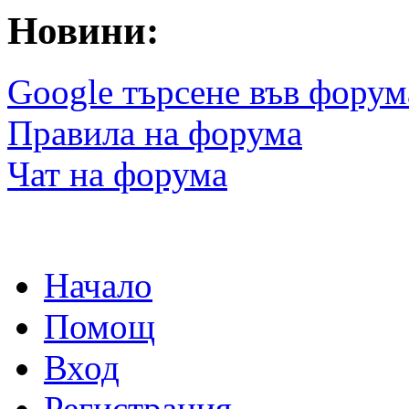
Новини:
Google търсене във форум
Правила на форума
Чат на форума
Начало
Помощ
Вход
Регистрация