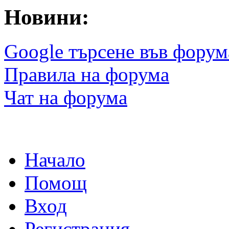
Новини:
Google търсене във форум
Правила на форума
Чат на форума
Начало
Помощ
Вход
Регистрация