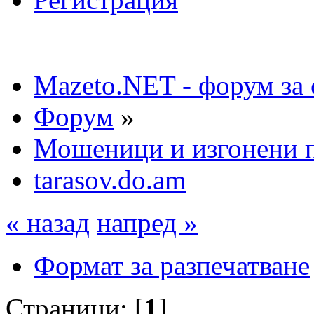
Mazeto.NET - форум за 
Форум
»
Мошеници и изгонени п
tarasov.do.am
« назад
напред »
Формат за разпечатване
Страници: [
1
]