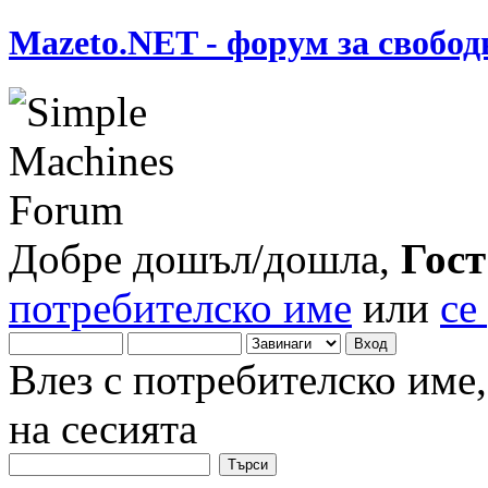
Mazeto.NET - форум за свобод
Добре дошъл/дошла,
Гост
потребителско име
или
се
Влез с потребителско име
на сесията