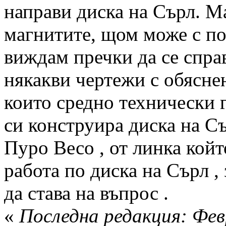
направи диска на Сърл. Ма
магнитите, щом може с по
виждам пречки да се спр
някакви чертежи с обясне
които средно технически 
си конструира диска на Съ
Пуро Весо , от линка койт
работа по диска на Сърл ,
да става на въпрос .
«
Последна редакция: Фев