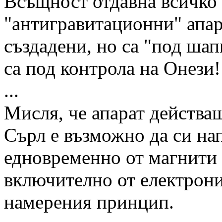
Всъщност отдавна всичко 
"антигравитационни" апар
създадени, но са "под шап
са под контрола на Онези!
...
Мисля, че апарат действа
Сърл е възможно да си на
едновременно от магнити 
включително от електроник
намерения принцип.