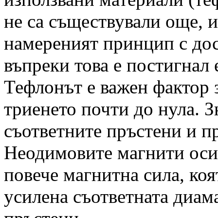
не са съществували още, 
намереният принцип с дос
въпреки това е постигнал 
Тефлонът е важен фактор з
триенето почти до нула. З
съответните пръстени и п
Неодимовите магнити оси
повече магнитна сила, коя
усилена съответната диам