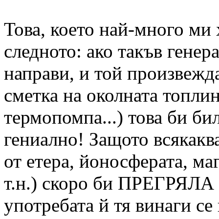
Това, което най-много ми 
следното: ако такъв ген
направи, и той произвежда
сметка на околната топлин
термопомпа...) това би би
гениално! Защото всякаква
от етера, йоносферата, ма
т.н.) скоро би ПРЕГРЯЛА 
употребата й тя винаги с