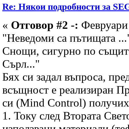
Re: Някои подробности за SE
«
Отговор #2 -:
Февруари 
"Неведоми са пътищата ...
Снощи, сигурно по същит
Сърл..."
Бях си задал въпроса, пр
всъщност е реализиран Пр
си (Mind Control) получих
1. Току след Втората Свет
използвани материали (те