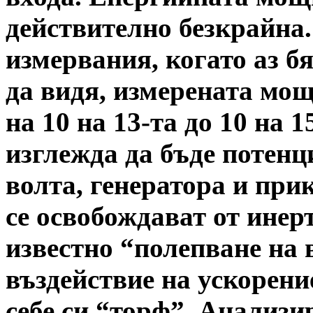
действително безкрайна
измервания, когато аз б
да видя, измерената мощ
на 10 на 13-та до 10 на 1
изглежда да бъде потенци
волта, генератора и при
се освобождават от инер
известно “полепване на 
въздействие на ускорени
себе си “торф”. Анализир