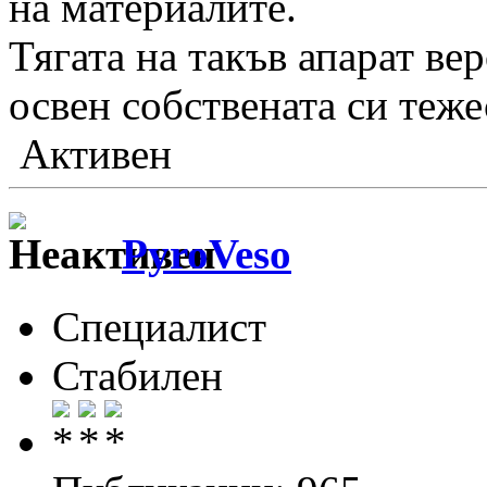
на материалите.
Тягата на такъв апарат ве
освен собствената си теже
Активен
PyroVeso
Специалист
Стабилен