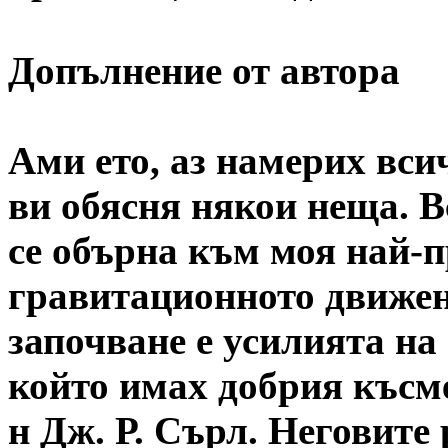
Допълнение от автора
Ами ето, аз намерих вси
ви обясня някои неща. В
се обърна към моя най-п
гравитационното движен
започване е усилията на
който имах добрия късме
н Дж. Р. Сърл. Неговите