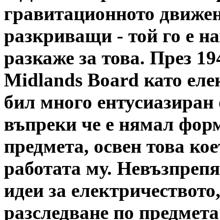
гравитационното движени
разкриващи - той го е н
разкаже за това. През 194
Midlands Board като еле
бил много ентусиазиран 
въпреки че е нямал фор
предмета, освен това кое
работата му. Невъзпреп
идеи за електричеството,
разследване по предмета