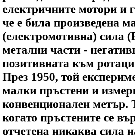
електричните мотори и г
че е била произведена м
(електромотивна) сила 
метални части - негати
позитивната към ротаци
През 1950, той експерим
малки пръстени и изме
конвенционален метър. Т
когато пръстените се вър
отчетена никаква сила н