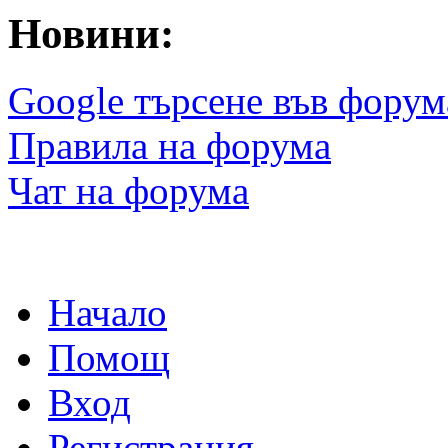
Новини:
Google търсене във форум
Правила на форума
Чат на форума
Начало
Помощ
Вход
Регистрация