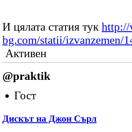
И цялата статия тук
http:/
bg.com/statii/izvanzemen/14
Активен
@praktik
Гост
Дискът на Джон Сърл