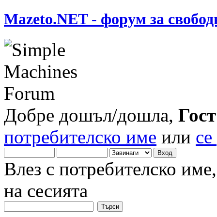
Mazeto.NET - форум за свобод
Добре дошъл/дошла,
Гост
потребителско име
или
се
Влез с потребителско име
на сесията