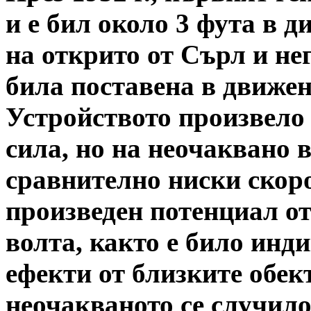
и е бил около 3 фута в д
на открито от Сърл и не
била поставена в движен
Устройството произвело
сила, но на неочаквано 
сравнително ниски скоро
произведен потенциал от
волта, както е било инд
ефекти от близките обек
неочакваното се случило