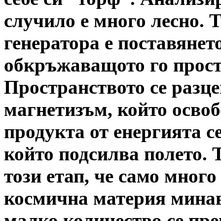
случило е много лесно. Т
генератора е поставянет
обкръжаващото го прост
Пространството се разце
магнетизъм, който осво
продукта от енергията с
който подсилва полето. 
този етап, че само мног
космична материя минав
малко количество се пре