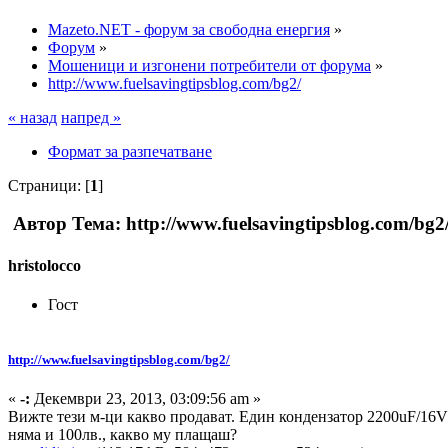
Mazeto.NET - форум за свободна енергия
»
Форум
»
Мошеници и изгонени потребители от форума
»
http://www.fuelsavingtipsblog.com/bg2/
« назад
напред »
Формат за разпечатване
Страници: [
1
]
Автор
Тема: http://www.fuelsavingtipsblog.com/bg
hristolocco
Гост
http://www.fuelsavingtipsblog.com/bg2/
«
-:
Декември 23, 2013, 03:09:56 am »
Вижте тези м-ци какво продават. Един кондензатор 2200uF/16V(в
няма и 100лв., какво му плащаш?