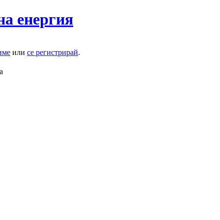
на енергия
име
или
се регистрирай
.
а