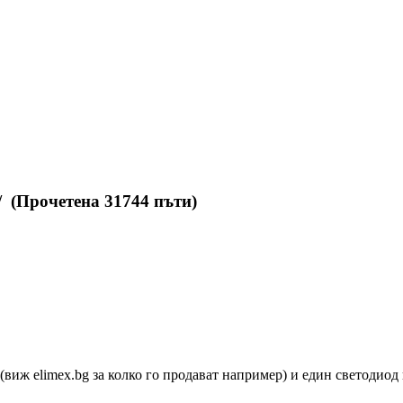
2/ (Прочетена 31744 пъти)
иж elimex.bg за колко го продават например) и един светодиод в