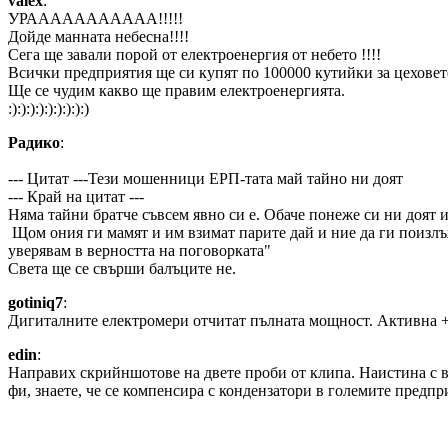
valex
:
УРААААААААААА!!!!!
Дойде манната небесна!!!!
Сега ще завали порой от електроенергия от небето !!!!
Всички предприятия ще си купят по 100000 кутийки за цеховет
Ще се чудим какво ще правим електроенергията.
:):):):):):):):):)
Радико
:
--- Цитат ---Тези мошенници ЕРП-тата май тайно ни доят
--- Край на цитат ---
Няма тайни братче съвсем явно си е. Обаче понеже си ни доят и
Щом ония ги мамят и им взимат парите дай и ние да ги поизлъж
уверявам в верността на поговорката"
Света ще се свърши балъците не.
gotiniq7
:
Дигиталните електромери отчитат пълната мощност. Активна + 
edin
:
Направих скрийншотове на двете проби от клипа. Наистина с вк
фи, знаете, че се компенсира с кондензатори в големите предпр