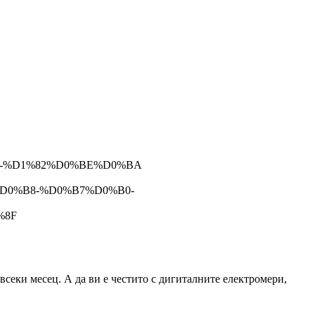
B0-%D1%82%D0%BE%D0%BA
4%D0%B8-%D0%B7%D0%B0-
%8F
всеки месец. А да ви е честито с дигиталните електромери,