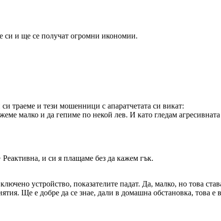
е си и ще се получат огромни икономии.
 си траеме и тези мошенници с апаратчетата си викат:
еме малко и да гепиме по некой лев. И като гледам агресивната 
Реактивна, и си я плащаме без да кажем гък.
лючено устройство, показателите падат. Да, малко, но това став
иятия. Ще е добре да се знае, дали в домашна обстановка, това е