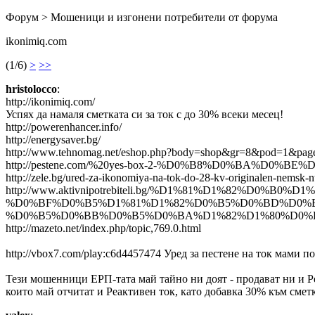
Форум > Мошеници и изгонени потребители от форума
ikonimiq.com
(1/6)
>
>>
hristolocco
:
http://ikonimiq.com/
Успях да намаля сметката си за ток с до 30% всеки месец!
http://powerenhancer.info/
http://energysaver.bg/
http://www.tehnomag.net/eshop.php?body=shop&gr=8&pod=1&pag
http://pestene.com/%20yes-box-2-%D0%B8%D0%BA%
http://zele.bg/ured-za-ikonomiya-na-tok-do-28-kv-originalen-
http://www.aktivnipotrebiteli.bg/%D1%81%D1%82%D0
%D0%BF%D0%B5%D1%81%D1%82%D0%B5%D0%BD%D0%B
%D0%B5%D0%BB%D0%B5%D0%BA%D1%82%D1%80%D0%
http://mazeto.net/index.php/topic,769.0.html
http://vbox7.com/play:c6d4457474 Уред за пестене на ток мами п
Тези мошенници ЕРП-тата май тайно ни доят - продават ни и Реа
които май отчитат и Реактивен ток, като добавка 30% към смет