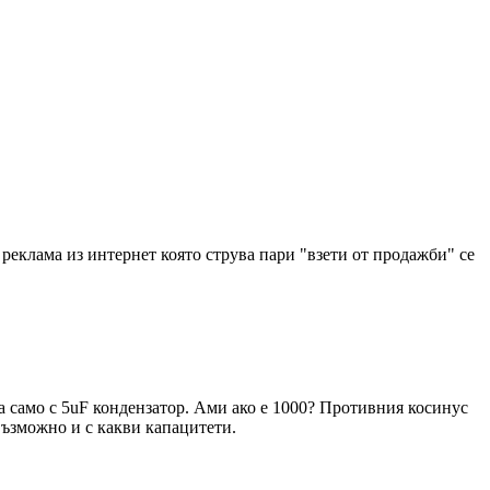
реклама из интернет която струва пари "взети от продажби" се
а само с 5uF кондензатор. Ами ако е 1000? Противния косинус
 възможно и с какви капацитети.