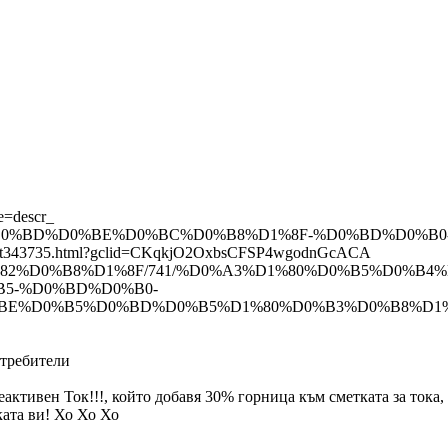
e=descr_
D0%BE%D0%BD%D0%BE%D0%BC%D0%B8%D1%8F-%D0%BD%D0%
nemsk-nt343735.html?gclid=CKqkjO2OxbsCFSP4wgodnGcACA
%B0%D1%82%D0%B8%D1%8F/741/%D0%A3%D1%80%D0%B5%D0%B
5-%D0%BD%D0%B0-
BE%D0%B5%D0%BD%D0%B5%D1%80%D0%B3%D0%B8%D1
отребители
ктивен Ток!!!, който добавя 30% горница към сметката за тока, 
ката ви! Хо Хо Хо