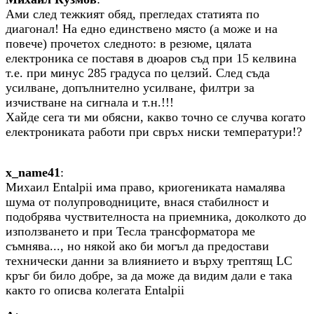
Ами след тежкият обяд, прегледах статията по
диагонал! На едно единствено място (а може и на
повече) прочетох следното: в резюме, цялата
електроника се поставя в дюаров съд при 15 келвина
т.е. при минус 285 градуса по целзий. След съда
усилване, допълнително усилване, филтри за
изчистване на сигнала и т.н.!!!
Хайде сега ти ми обясни, какво точно се случва когато
електрониката работи при свръх ниски температури!?
x_name41
:
Михаил Entalpii има право, криогениката намалява
шума от полупроводниците, внася стабилност и
подобрява чуствителноста на приемника, доколкото до
използването и при Тесла трансформатора ме
съмнява..., но някой ако би могъл да предостави
технически данни за влиянието и върху трептящ LC
кръг би било добре, за да може да видим дали е така
както го описва колегата Entalpii