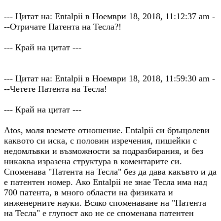
--- Цитат на: Entalpii в Ноември 18, 2018, 11:12:37 am -
--Отричате Патента на Тесла?!
--- Край на цитат ---
--- Цитат на: Entalpii в Ноември 18, 2018, 11:59:30 am -
--Четете Патента на Тесла!
--- Край на цитат ---
Atos, моля вземете отношение. Entalpii си бръщолеви
каквото си иска, с половин изречения, пишейки с
недомлъвки и възможности за подразбирания, и без
никаква изразена структура в коментарите си.
Споменава "Патента на Тесла" без да дава какъвто и да
е патентен номер. Ако Entalpii не знае Тесла има над
700 патента, в много области на физиката и
инженерните науки. Всяко споменаване на "Патента
на Тесла" е глупост ако не се споменава патентен