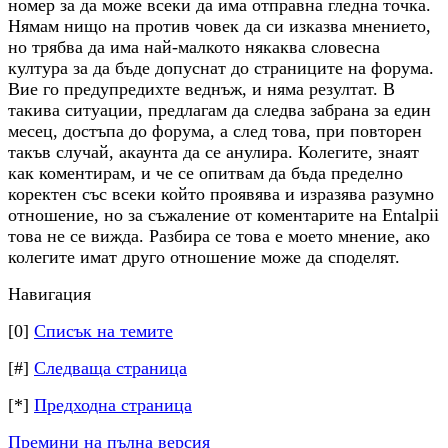
номер за да може всеки да има отправна гледна точка.
Нямам нищо на против човек да си изказва мнението,
но трябва да има най-малкото някаква словесна
култура за да бъде допуснат до страниците на форума.
Вие го предупредихте веднъж, и няма резултат. В
такива ситуации, предлагам да следва забрана за един
месец, достъпа до форума, а след това, при повторен
такъв случай, акаунта да се анулира. Колегите, знаят
как коментирам, и че се опитвам да бъда пределно
коректен със всеки който проявява и изразява разумно
отношение, но за съжаление от коментарите на Entalpii
това не се вижда. Разбира се това е моето мнение, ако
колегите имат друго отношение може да споделят.
Навигация
[0]
Списък на темите
[#]
Следваща страница
[*]
Предходна страница
Премини на пълна версия