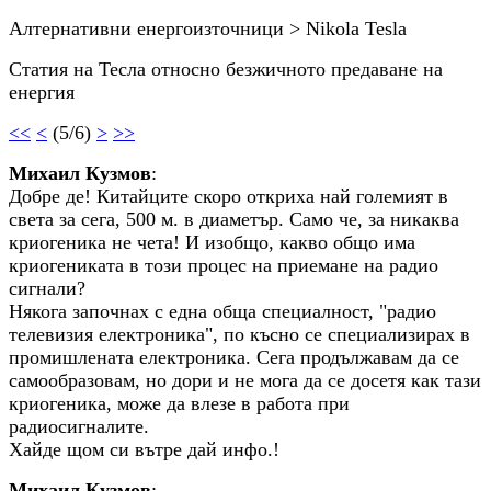
Алтернативни енергоизточници > Nikola Tesla
Статия на Тесла относно безжичното предаване на
енергия
<<
<
(5/6)
>
>>
Михаил Кузмов
:
Добре де! Китайците скоро откриха най големият в
света за сега, 500 м. в диаметър. Само че, за никаква
криогеника не чета! И изобщо, какво общо има
криогениката в този процес на приемане на радио
сигнали?
Някога започнах с една обща специалност, "радио
телевизия електроника", по късно се специализирах в
промишлената електроника. Сега продължавам да се
самообразовам, но дори и не мога да се досетя как тази
криогеника, може да влезе в работа при
радиосигналите.
Хайде щом си вътре дай инфо.!
Михаил Кузмов
: