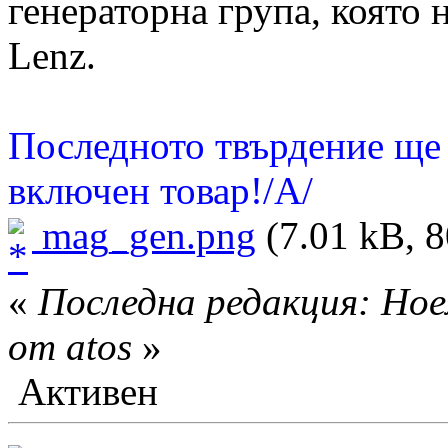
генераторна група, която 
Lenz.
Последното твърдение ще 
включен товар!/А/
mag_gen.png
(7.01 kB, 8
«
Последна редакция: Ное
от atos
»
Активен