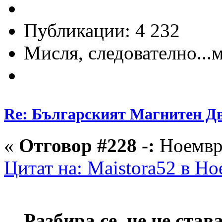
Публикации: 4 232
Мисля, следователно...
Re: Българският Магнитен Д
«
Отговор #228 -:
Ноември
Цитат на: Maistora52 в Но
Разбира се, че
не става