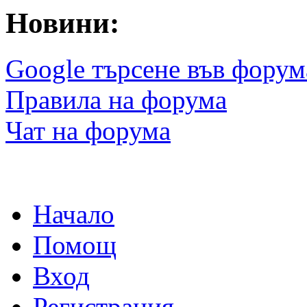
Новини:
Google търсене във форум
Правила на форума
Чат на форума
Начало
Помощ
Вход
Регистрация