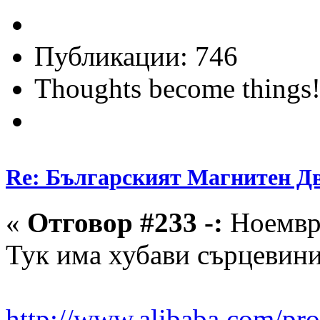
Публикации: 746
Thoughts become things
Re: Българският Магнитен Д
«
Отговор #233 -:
Ноември
Тук има хубави сърцевин
http://www.alibaba.com/pro