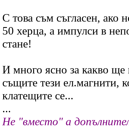
С това съм съгласен, ако 
50 херца, а импулси в не
стане!
И много ясно за какво ще 
същите тези ел.магнити,
клатещите се...
...
Не "вместо" а допълните