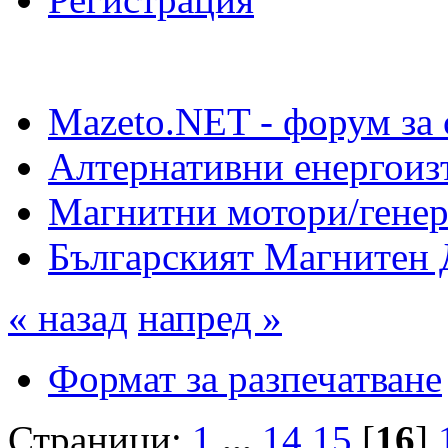
Mazeto.NET - форум за 
Алтернативни енергоиз
Магнитни мотори/генер
Българският Магнитен 
« назад
напред »
Формат за разпечатване
Страници:
1
...
14
15
[
16
]