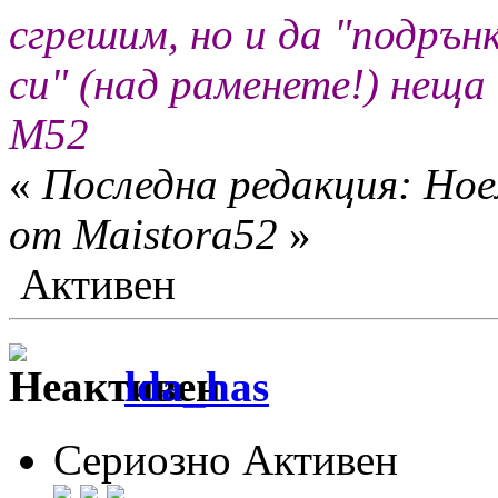
сгрешим, но и да "подрън
си" (над раменете!) неща
M52
«
Последна редакция: Ное
от Maistora52
»
Активен
lda_has
Сериозно Активен