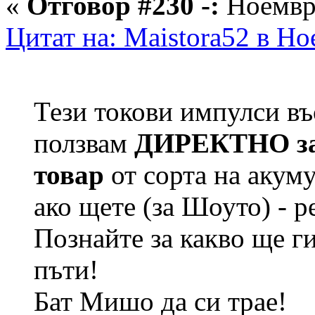
«
Отговор #230 -:
Ноември
Цитат на: Maistora52 в Но
Тези токови импулси в
ползвам
ДИРЕКТНО за 
товар
от сорта на акум
ако щете (за Шоуто) - р
Познайте за какво ще ги
пъти!
Бат Мишо да си трае!