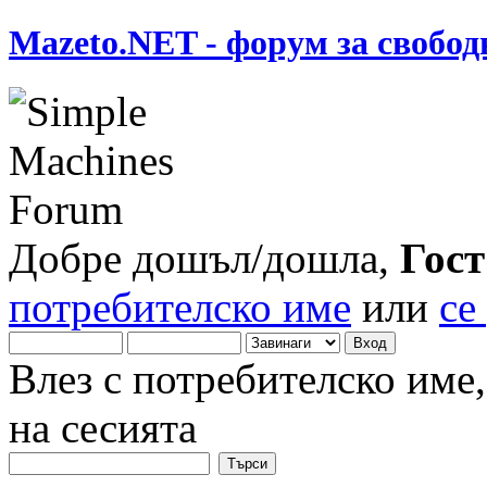
Mazeto.NET - форум за свобод
Добре дошъл/дошла,
Гост
потребителско име
или
се
Влез с потребителско име
на сесията