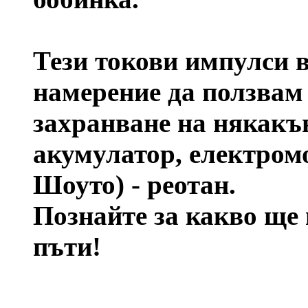
Тези токови импулси
намерение да ползва
захранване на някакъ
акумулатор, електромо
Шоуто) - реотан.
Познайте за какво ще 
пъти!