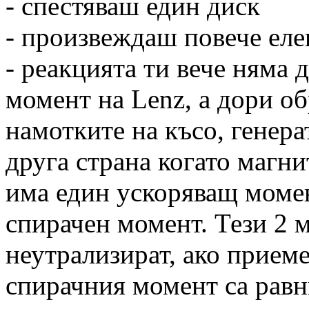
- спестяваш един диск
- произвеждаш повече еле
- реакцията ти вече няма 
момент на Lenz, а дори о
намотките на късо, генера
друга страна когато магн
има един ускоряващ момен
спирачен момент. Тези 2 м
неутрализират, ако прием
спирачния момент са равн