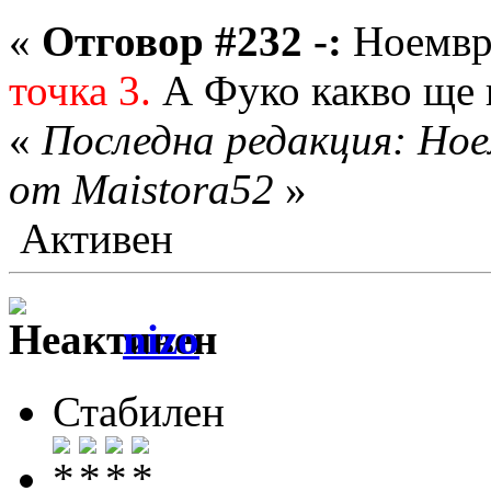
«
Отговор #232 -:
Ноември
точка 3.
А Фуко какво ще 
«
Последна редакция: Ное
от Maistora52
»
Активен
nizo
Стабилен