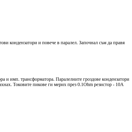
тови кондензатори и повече в паралел. Започнал съм да правя
тора и имп. трансформатора. Паралелните гроздове кондензатори
махнах. Токовите пикове ги мерих през 0.1Ohm резистор - 10A