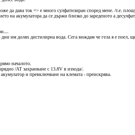
же да дава ток => е много сулфатизиран според мене. /т.е. площ
то на акумулатора да се държи близко до зареденото а десулфат
....
 дни им долях дистилирна вода. Сега виждам че гела я е поел, щ
прямо началото.
рядно /AT захранване с 13.8V в изхода/.
 акумулатор и превключване на клемата - преискрява.