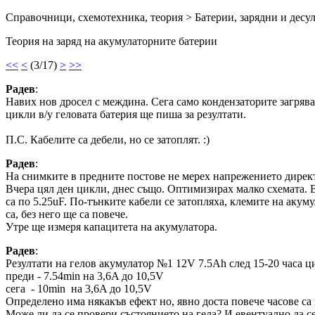
Справочници, схемотехника, теория > Батерии, зарядни и дес
Теория на заряд на акумулаторните батерии
<<
<
(3/17)
>
>>
Радeв
:
Навих нов дросел с междина. Сега само кондензаторите загрява
цикли в/у геловата батерия ще пиша за резултати.
П.С. Кабелите са дебели, но се затоплят. :)
Радeв
:
На снимките в предните постове не мерех напрежението директн
Вчера цял ден цикли, днес също. Оптимизирах малко схемата. В
са по 5.25uF. По-тънките кабели се затопляха, клемите на акум
са, без него ще са повече.
Утре ще измеря капацитета на акумулатора.
Радeв
:
Резултати на гелов акумулатор №1 12V 7.5Ah след 15-20 часа ц
преди - 7.54min на 3,6A до 10,5V
сега - 10min на 3,6A до 10,5V
Определено има някакъв ефект но, явно доста повече часове са
Може ли да се провери състоянието на гела? И евентуално да се