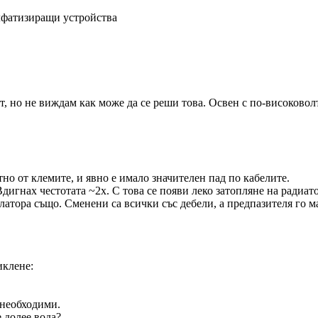
улфатизиращи устройства
т, но не виждам как може да се реши това. Освен с по-високовол
о от клемите, и явно е имало значителен пад по кабелите.
дигнах честотата ~2x. С това се появи леко затопляне на радиа
улатора също. Сменени са всички със дебели, а предпазителя го 
иклeне:
 необходими.
 долее вода?