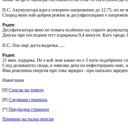
П.С. Акумулатора вдига отворено напрежение до 12.75, но не мо
Според мене най-добрия режим за десулфатизиране е напрежение
Радeв
:
Десуфатизатора явно не помага особенно на старите акумулатори
Днеска при последния тест издържаха 9,4 минути. Като преди 3
П.С. Пое още доста водичка .....
Радeв
:
21 мин. издържа. Не е кой знае какво но е 3 пъти подобрение с
След доливането свода, и няколко дена на нефилтрирано имп. за
Има реактивна енергия при това зарядно - при напълно зареден
Навигация
[0]
Списък на темите
[#]
Следваща страница
[*]
Предходна страница
Премини на пълна версия