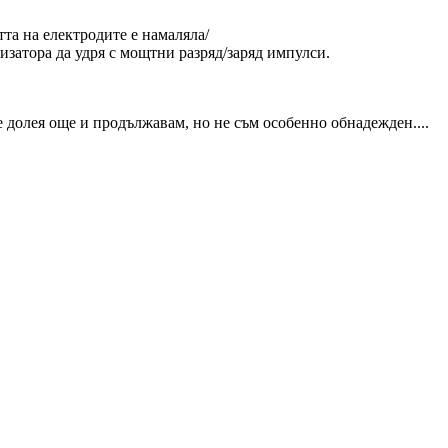
тта на електродите е намаляла/
изатора да удря с мощтни разряд/заряд импулси.
е долея още и продължавам, но не съм особенно обнадежден....