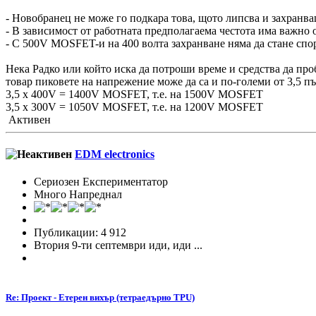
- Новобранец не може го подкара това, щото липсва и захранващ
- В зависимост от работната предполагаема честота има важно о
- С 500V MOSFET-и на 400 волта захранване няма да стане спо
Нека Радко или който иска да потроши време и средства да про
товар пиковете на напрежение може да са и по-големи от 3,5 път
3,5 х 400V = 1400V MOSFET, т.е. на 1500V MOSFET
3,5 x 300V = 1050V MOSFET, т.е. на 1200V MOSFET
Активен
EDM electronics
Сериозен Експериментатор
Много Напреднал
Публикации: 4 912
Втория 9-ти септември иди, иди ...
Re: Проект - Етерен вихър (тетраедърно TPU)