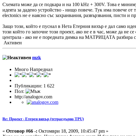
Схемата може да се подкара и на 100 kHz + 300V. Това е минимум
идеята за дадено устройство - нищо повече. Тук има повече от
electonics не е наясно със захранвания, развързвания, писти и 
Защо този, който е пуснал в Нета Етерния вихър е дал само идеят
този който го започне този проект, ако не е в час, може да не с
централа - ако не е поредната димка на МАТРИЦАТА разбира с
Активен
mzk
Много Напреднал
Публикации: 1 622
Пол:
http://analogov.com
Re: Проект - Етерен вихър (тетраедърно TPU)
«
Отговор #66 -:
Октомври 18, 2009, 10:45:47 pm »