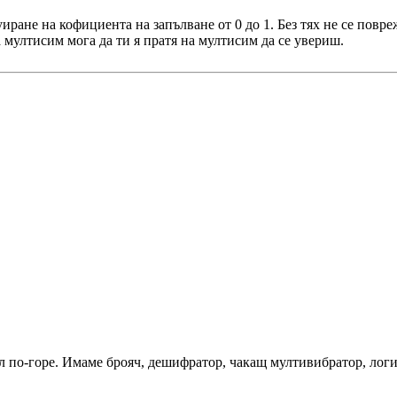
иране на кофициента на запълване от 0 до 1. Без тях не се повре
 мултисим мога да ти я пратя на мултисим да се увериш.
 по-горе. Имаме брояч, дешифратор, чакащ мултивибратор, логи