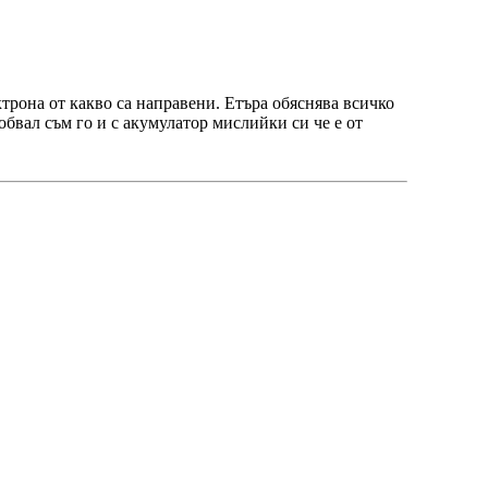
ктрона от какво са направени. Етъра обяснява всичко
бвал съм го и с акумулатор мислийки си че е от