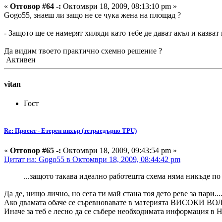
«
Отговор #64 -:
Октомври 18, 2009, 08:13:10 pm »
Gogo55, знаеш ли защо не се чука жена на площад ?
- Защото ще се намерят хиляди като тебе де дават акъл и казват
Да видим твоето практично схемно решение ?
Активен
vitan
Гост
Re: Проект - Етерен вихър (тетраедърно TPU)
«
Отговор #65 -:
Октомври 18, 2009, 09:43:54 pm »
Цитат на: Gogo55 в Октомври 18, 2009, 08:44:42 pm
...защото такава идеално работешта схема няма никъде по 
Да де, нищо лично, но сега ти май стана тоя дето реве за пари...
Ако двамата обаче се съревновавате в материята ВИСОКИ ВОЛ
Иначе за теб е лесно да се събере необходимата информация в Не