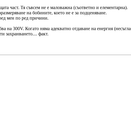
ата част. Тя съвсем не е маловажна (съответно и елементарна).
размеряване на бобините, което не е за подценяване.
ред мен по ред причини.
бва на 300V. Когато няма адекватно отдаване на енергия (несъгл
и захранването.... факт.