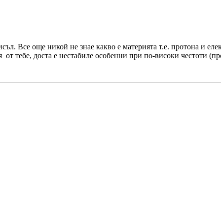
исъл. Все още никой не знае какво е материята т.е. протона и еле
от тебе, доста е нестабиле особенни при по-високи честоти (про