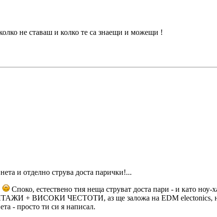
 колко не ставаш и колко те са знаещи и можещи !
нета и отделно струва доста парички!...
.
Споко, естествено тия неща струват доста пари - и като ноу-ха
ТАЖИ + ВИСОКИ ЧЕСТОТИ, аз ще заложа на EDM electonics, най
та - просто ти си я написал.