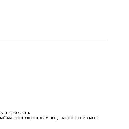
у и като части.
-малкото защото знам неща, които ти не знаеш.