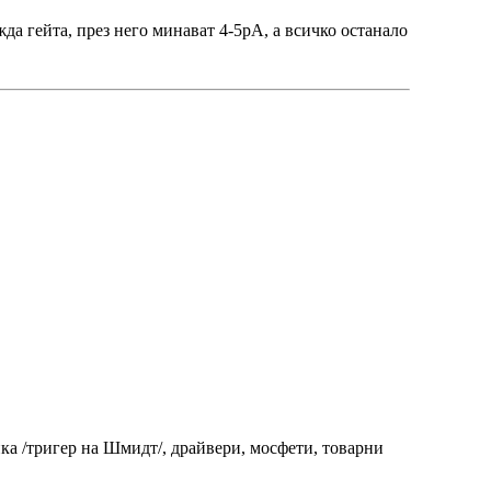
жда гейта, през него минават 4-5pA, а всичко останало
ка /тригер на Шмидт/, драйвери, мосфети, товарни