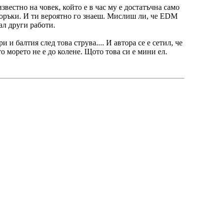
звестно на човек, който е в час му е достатъчна само
епоръки. И ти вероятно го знаеш. Мислиш ли, че EDM
ал други работи.
 и балтия след това струва.... И автора се е сетил, че
ото морето не е до колене. Щото това си е мини ел.