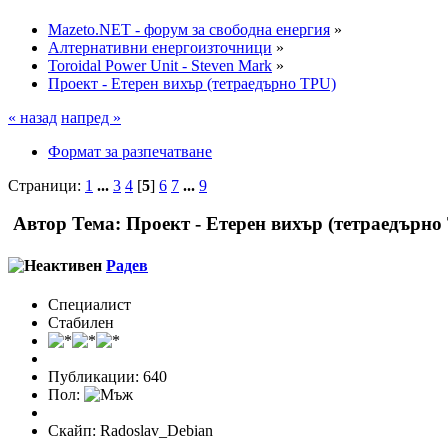
Mazeto.NET - форум за свободна енергия
»
Алтернативни енергоизточници
»
Toroidal Power Unit - Steven Mark
»
Проект - Етерен вихър (тетраедърно TPU)
« назад
напред »
Формат за разпечатване
Страници:
1
...
3
4
[
5
]
6
7
...
9
Автор
Тема: Проект - Етерен вихър (тетраедърно
Радeв
Специалист
Стабилен
Публикации: 640
Пол:
Скайп: Radoslav_Debian