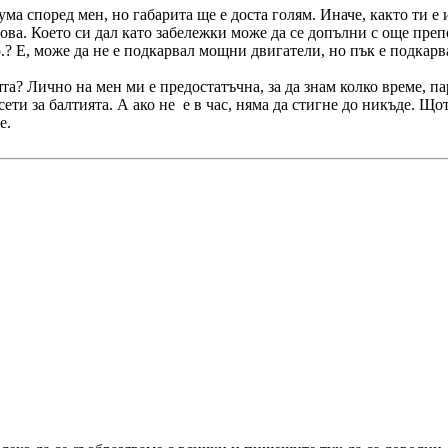
а според мен, но габарита ще е доста голям. Иначе, както ти е и
 това. Което си дал като забележки може да се допълни с още пр
пр.? Е, може да не е подкарвал мощни двигатели, но пък е подкарв
а? Лично на мен ми е предостатъчна, за да знам колко време, пари
е сети за балтията. А ако не е в час, няма да стигне до никъде. Щ
е.