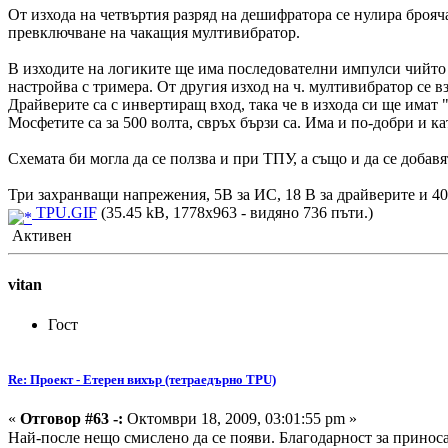
От изхода на четвъртия разряд на дешифратора се нулира брояча
превключване на чакащия мултивибратор.
В изходите на логиките ще има последователни импулси чийто 
настройва с тримера. От другия изход на ч. мултивибратор се в
Драйверите са с инвертиращ вход, така че в изхода си ще имат "ло
Мосфетите са за 500 волта, свръх бързи са. Има и по-добри и к
Схемата би могла да се ползва и при ТПУ, а също и да се доба
Три захранващи напрежения, 5В за ИС, 18 В за драйверите и 40
TPU.GIF
(35.45 kB, 1778x963 - видяно 736 пъти.)
Активен
vitan
Гост
Re: Проект - Етерен вихър (тетраедърно TPU)
«
Отговор #63 -:
Октомври 18, 2009, 03:01:55 pm »
Най-после нещо смислено да се появи. Благодарност за принос