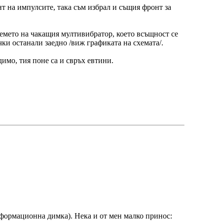
нт на импулсите, така съм избрал и същия фронт за
емето на чакащия мултивибратор, което всъщност се
чки останали заедно /виж графиката на схемата/.
димо, тия поне са и свръх евтини.
нформационна димка). Нека и от мен малко принос: