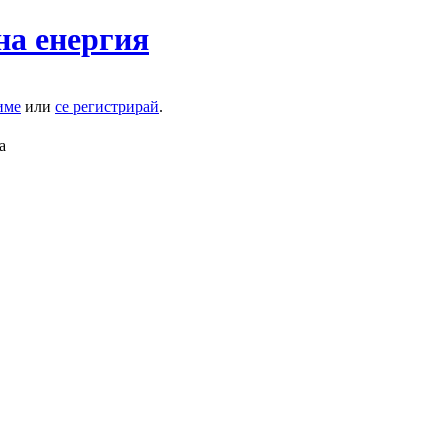
на енергия
име
или
се регистрирай
.
а