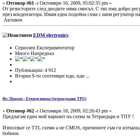
«
Отговор #61 -:
Октомври 16, 2009, 05:02:35 pm »
От резисторите след диодите няма смисъл. С тях нма добро регу
през кондензатора. Имам една подобна схма с шим регулатор на
Активен
EDM electronics
Сериозен Експериментатор
Много Напреднал
Публикации: 4 912
Втория 9-ти септември иди, иди ...
Re: Проект - Етерен вихър (тетраедърно TPU)
«
Отговор #62 -:
Октомври 18, 2009, 02:26:43 pm »
Предлагам един мой вариант на схема за Тетраедъра и ТПУ !
Използват се TTL схеми а не CMOS, причините съм ги изтъкнал
бобини.