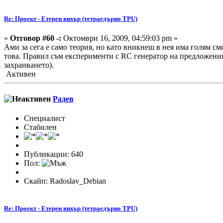
Re: Проект - Етерен вихър (тетраедърно TPU)
«
Отговор #60 -:
Октомври 16, 2009, 04:59:03 pm »
Ами за сега е само теория, но като вникнеш в нея има голям см
това. Правил съм експерименти с RC генератор на предложения 
захранването).
Активен
Радeв
Специалист
Стабилен
Публикации: 640
Пол:
Скайп: Radoslav_Debian
Re: Проект - Етерен вихър (тетраедърно TPU)