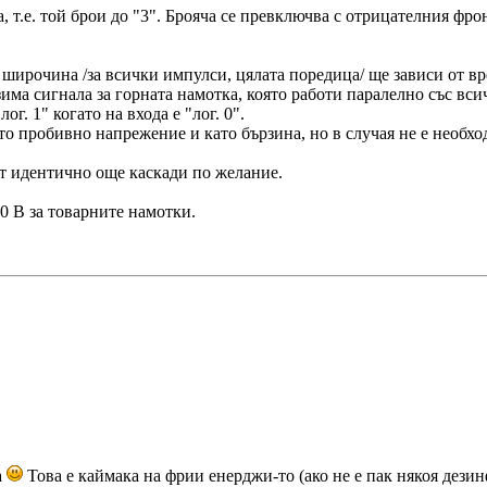
, т.е. той брои до "3". Брояча се превключва с отрицателния фро
широчина /за всички импулси, цялата поредица/ ще зависи от вр
зима сигнала за горната намотка, която работи паралелно със вси
г. 1" когато на входа е "лог. 0".
ато пробивно напрежение и като бързина, но в случая не е необхо
вят идентично още каскади по желание.
0 В за товарните намотки.
а
Това е каймака на фрии енерджи-то (ако не е пак някоя дези