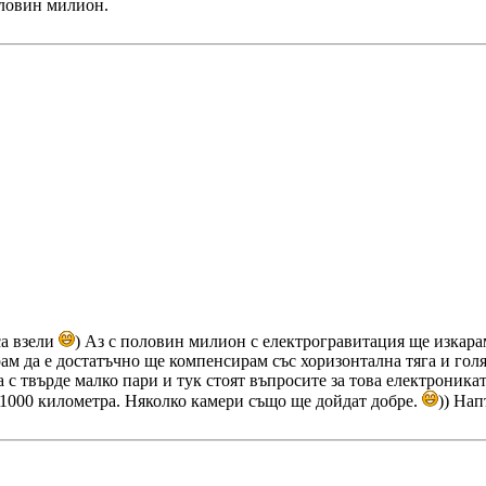
оловин милион.
са взели
) Аз с половин милион с електрогравитация ще изкарам 
рам да е достатъчно ще компенсирам със хоризонтална тяга и гол
а с твърде малко пари и тук стоят въпросите за това електроник
 1000 километра. Няколко камери също ще дойдат добре.
)) На