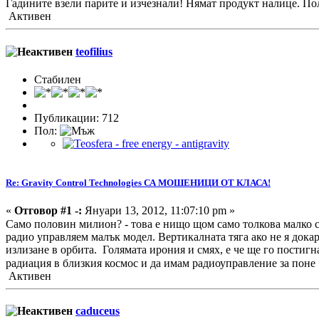
Гадините взели парите и изчезнали! Нямат продукт налице. П
Активен
teofilius
Стабилен
Публикации: 712
Пол:
Re: Gravity Control Technologies СА МОШЕНИЦИ ОТ КЛАСА!
«
Отговор #1 -:
Януари 13, 2012, 11:07:10 pm »
Само половин милион? - това е нищо щом само толкова малко 
радио управляем малък модел. Вертикалната тяга ако не я дока
излизане в орбита. Голямата ирония и смях, е че ще го постигн
радиация в близкия космос и да имам радиоуправление за поне
Активен
caduceus