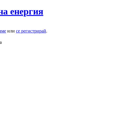
на енергия
име
или
се регистрирай
.
а