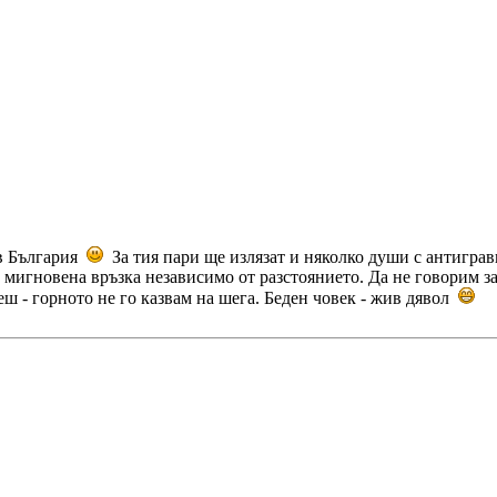
 в България
За тия пари ще излязат и няколко души с антигра
а мигновена връзка независимо от разстоянието. Да не говорим з
еш - горното не го казвам на шега. Беден човек - жив дявол