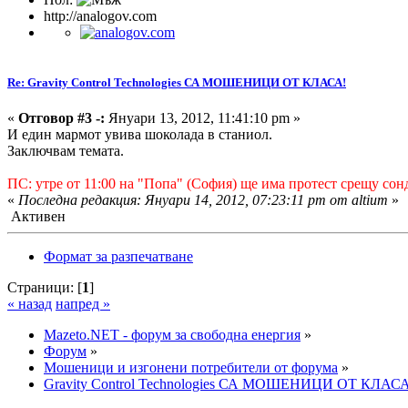
http://analogov.com
Re: Gravity Control Technologies СА МОШЕНИЦИ ОТ КЛАСА!
«
Отговор #3 -:
Януари 13, 2012, 11:41:10 pm »
И един мармот увива шоколада в станиол.
Заключвам темата.
ПС: утре от 11:00 на "Попа" (София) ще има протест срещу сон
«
Последна редакция: Януари 14, 2012, 07:23:11 pm от altium
»
Активен
Формат за разпечатване
Страници: [
1
]
« назад
напред »
Mazeto.NET - форум за свободна енергия
»
Форум
»
Мошеници и изгонени потребители от форума
»
Gravity Control Technologies СА МОШЕНИЦИ ОТ КЛАСА