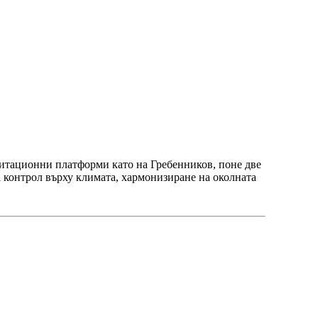
витационни платформи като на Гребенников, поне две
а контрол върху климата, хармонизиране на околната