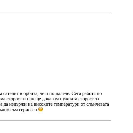
сателит в орбита, че и по-далече. Сега работя по
яма скорост и пак ще докарам нужната скорост за
ата да издържи на високите температури от слънчевата
пълно съм сериозен