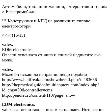
Автомобили, топлинни машини, алтернативни горива
> Електромобили
!!! Конструкция и КПД на различните типове
електромотори
<<
<
(15/15)
valex
:
EDM electronics
Отлепи лепенката от чипа и снимай надписите ако
може.
valex
:
Може би искаш да направиш нещо подобно
http://www.helifreak.com/showthread.php?t=483656
http://thepracticalguideofmulticopters.com/index.php?
id_cms=59&controller=cms
http://penolet.ru/content/110?page=show
EDM electronics
:
valex, да, нещо такова искам да направя. Интересни,