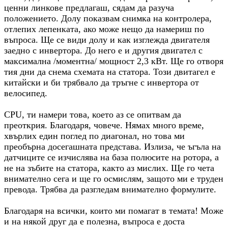
ценни линкове предлагаш, сядам да разуча
положението. Долу показвам снимка на контролера,
отлепих лепенката, ако може нещо да намериш по
въпроса. Ще се види долу и как изглежда двигателя
заедно с инвертора. До него е и другия двигател с
максимална /моментна/ мощност 2,3 кВт. Ще го отворя
тия дни да снема схемата на статора. Този двитагел е
китайски и би трябвало да тръгне с инвертора от
велосипед.
CPU, ти намери това, което аз се опитвам да
преоткрия. Благодаря, човече. Нямах много време,
хвърлих един поглед по диагонал, но това ми
преобърна досегашната представа. Излиза, че ъгъла на
датчиците се изчислява на база полюсите на ротора, а
не на зъбите на статора, както аз мислих. Ще го чета
внимателно сега и ще го осмислям, защото ми е труден
превода. Трябва да разгледам внимателно формулите.
Благодаря на всички, които ми помагат в темата! Може
и на някой друг да е полезна, въпроса е доста