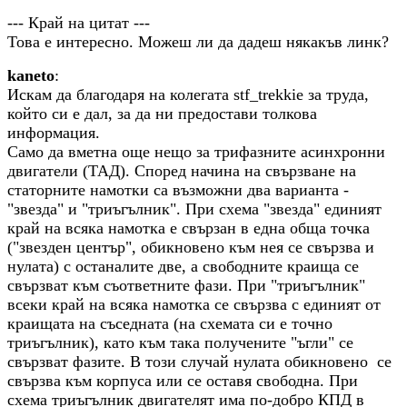
--- Край на цитат ---
Това е интересно. Можеш ли да дадеш някакъв линк?
kaneto
:
Искам да благодаря на колегата stf_trekkie за труда,
който си е дал, за да ни предостави толкова
информация.
Само да вметна още нещо за трифазните асинхронни
двигатели (ТАД). Според начина на свързване на
статорните намотки са възможни два варианта -
"звезда" и "триъгълник". При схема "звезда" единият
край на всяка намотка е свързан в една обща точка
("звезден център", обикновено към нея се свързва и
нулата) с останалите две, а свободните краища се
свързват към съответните фази. При "триъгълник"
всеки край на всяка намотка се свързва с единият от
краищата на съседната (на схемата си е точно
триъгълник), като към така получените "ъгли" се
свързват фазите. В този случай нулата обикновено се
свързва към корпуса или се оставя свободна. При
схема триъгълник двигателят има по-добро КПД в