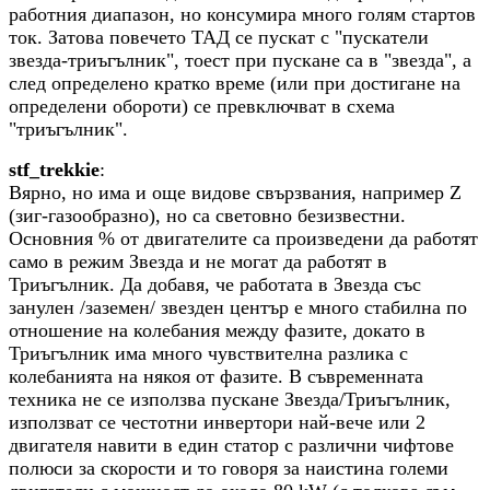
работния диапазон, но консумира много голям стартов
ток. Затова повечето ТАД се пускат с "пускатели
звезда-триъгълник", тоест при пускане са в "звезда", а
след определено кратко време (или при достигане на
определени обороти) се превключват в схема
"триъгълник".
stf_trekkie
:
Вярно, но има и още видове свързвания, например Z
(зиг-газообразно), но са световно безизвестни.
Основния % от двигателите са произведени да работят
само в режим Звезда и не могат да работят в
Триъгълник. Да добавя, че работата в Звезда със
занулен /заземен/ звезден център е много стабилна по
отношение на колебания между фазите, докато в
Триъгълник има много чувствителна разлика с
колебанията на някоя от фазите. В съвременната
техника не се използва пускане Звезда/Триъгълник,
използват се честотни инвертори най-вече или 2
двигателя навити в един статор с различни чифтове
полюси за скорости и то говоря за наистина големи