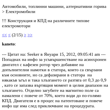
Автомобили, топлинни машини, алтернативни горива
> Електромобили
!!! Конструкция и КПД на различните типове
електромотори
<<
<
(2/15)
>
>>
kaneto
:
--- Цитат на: Seeker в Януари 15, 2012, 09:05:41 am ---
Попаднах на инфо за усъвършенстване на асинхронен
двигател с кафезен ротор чрез добавяне на
допълнителни намотки в статора, които са свързани
към основните, но са дефазирани в статора на
някакъв ъгъл и така хлъзгането се разтяга от 0,3 до 0,9
, като се запазва въртящия момент в целия диапазон на
хлъзгането. Отделно загубите на магнитно поле са
намалени с повече от 70%, което води до по-голямо
КПД. Двигателя е в процес на патентоване и повече
инфо ще има след приключване на процедурата.