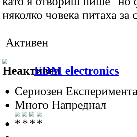
като я отвориш пише "но 
няколко човека питаха за 
Активен
EDM electronics
Сериозен Експеримента
Много Напреднал