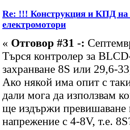
Re: !!! Конструкция и КПД на
електромотори
«
Отговор #31 -:
Септемвр
Търся контролер за BLCD-
захранване 8S или 29,6-33
Ако някой има опит с таки
дали мога да използвам ко
ще издържи превишаване 
напрежение с 4-8V, т.е. 8S