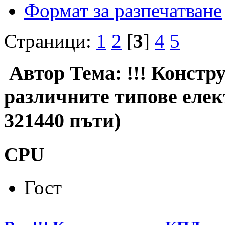
Формат за разпечатване
Страници:
1
2
[
3
]
4
5
Автор
Тема: !!! Констр
различните типове еле
321440 пъти)
CPU
Гост