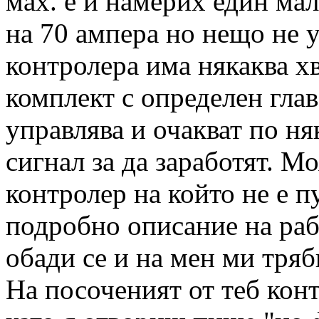
мах. е и намерих един ма
на 70 ампера но нещо не 
контролера има някаква хв
комплект с определен глав
управлява и очакват по ня
сигнал за да заработят. М
контролер на който не е 
подробно описание на раб
обади се и на мен ми тряб
На посоченият от теб кон