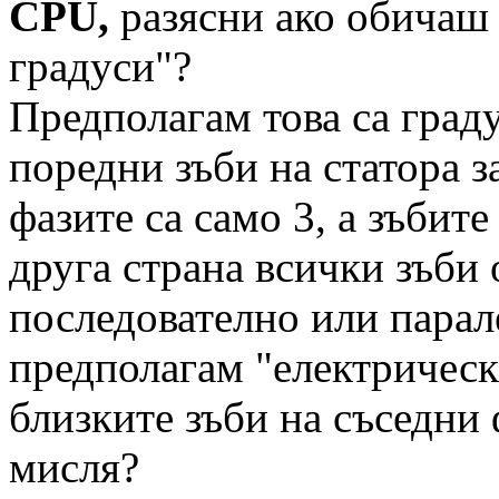
CPU,
разясни ако обичаш
градуси"?
Предполагам това са град
поредни зъби на статора за
фазите са само 3, а зъбите
друга страна всички зъби 
последователно или парале
предполагам "електрическ
близките зъби на съседни 
мисля?