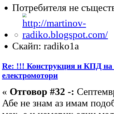
Потребителя не същест
Скайп: radiko1a
Re: !!! Конструкция и КПД на
електромотори
«
Отговор #32 -:
Септемвр
Абе не знам аз имам подо