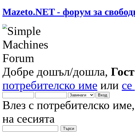
Mazeto.NET - форум за свобод
Добре дошъл/дошла,
Гост
потребителско име
или
се
Влез с потребителско име
на сесията