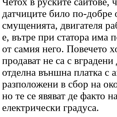
Четох в руските сайтове,
датчиците било по-добре о
смущенията, двигателя ра
е, вътре при статора има
от самия него. Повечето х
продават не са с вградени 
отделна външна платка с а
разположени в сбор на ок
но те се явяват де факто н
електрически градуса.