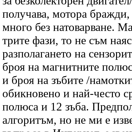
за безколекторен двигател
получава, мотора бражди,
много без натоварване. М
трите фази, то не съм ная
разполагането на сензорит
броя на магнитните полюс
и броя на зъбите /намоткит
обикновено и най-често с
полюса и 12 зъба. Предпо
алгоритъм, но не ми е изв