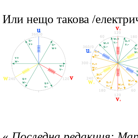
Или нещо такова /електри
«
Последна редакция: Мар