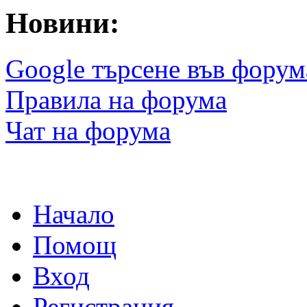
Новини:
Google търсене във форум
Правила на форума
Чат на форума
Начало
Помощ
Вход
Регистрация