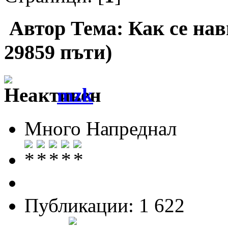
Автор
Тема: Как се на
29859 пъти)
mzk
Много Напреднал
Публикации: 1 622