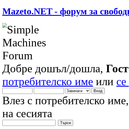
Mazeto.NET - форум за свобод
Добре дошъл/дошла,
Гост
потребителско име
или
се
Влез с потребителско име
на сесията