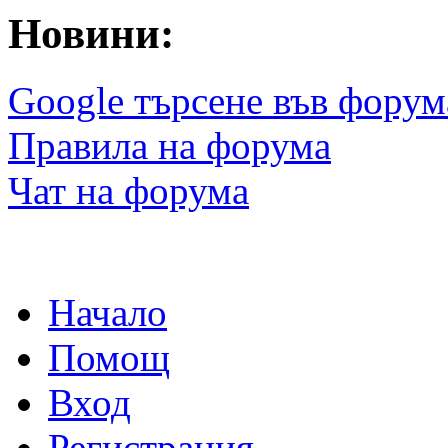
Новини:
Google търсене във форум
Правила на форума
Чат на форума
Начало
Помощ
Вход
Регистрация