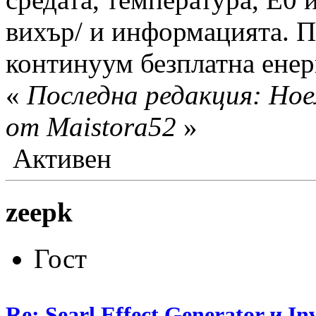
вихър/ и информацията. П
континуум безплатна енер
«
Последна редакция: Ное
от Maistora52
»
Активен
zeepk
Гост
Re: Searl Effect Generator и In