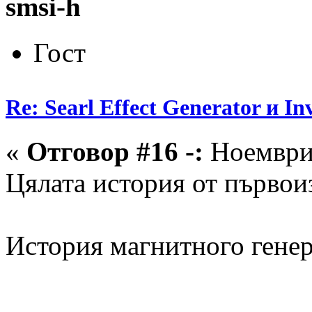
smsi-h
Гост
Re: Searl Effect Generator и In
«
Отговор #16 -:
Ноември 
Цялата история от първои
История магнитного гене