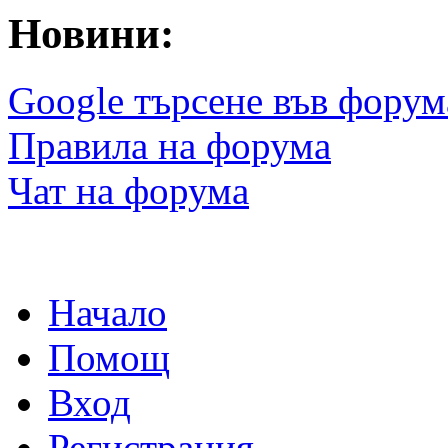
Новини:
Google търсене във форум
Правила на форума
Чат на форума
Начало
Помощ
Вход
Регистрация