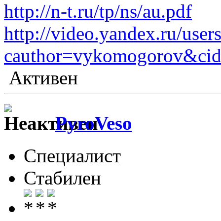
http://n-t.ru/tp/ns/au.pdf
http://video.yandex.ru/user
cauthor=vykomogorov&ci
Активен
PyroVeso
Специалист
Стабилен