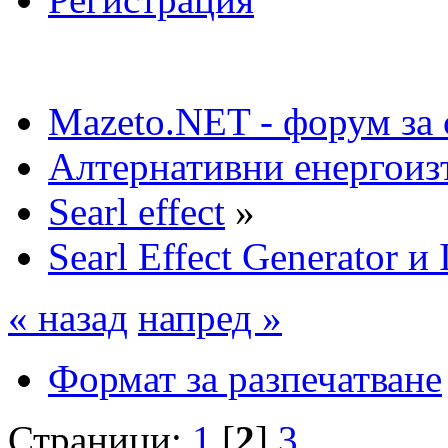
Mazeto.NET - форум за 
Алтернативни енергоиз
Searl effect
»
Searl Effect Generator и 
« назад
напред »
Формат за разпечатване
Страници:
1
[
2
]
3