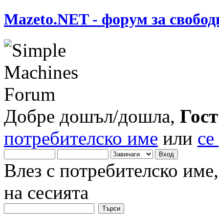
Mazeto.NET - форум за свобод
Добре дошъл/дошла,
Гост
потребителско име
или
се
Влез с потребителско име
на сесията