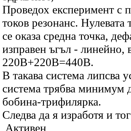
Проведох експеримент с п
токов резонанс. Нулевата 
се оказа средна точка, деф
изправен ъгъл - линейно,
220В+220В=440В.
В такава система липсва у
система трябва минимум д
бобина-трифилярка.
Следва да я изработя и то
Активен