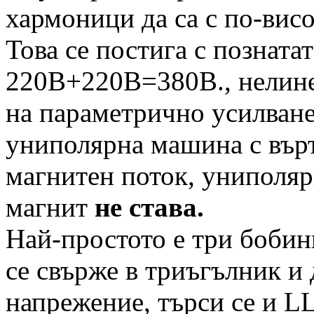
хармоници да са с по-вис
Това се постига с позната
220В+220В=380В., нелине
на параметрично усилване.
униполярна машина с върт
магнитен поток, униполяр
магнит
не става.
Най-простото е три бобин
се свърже в триъгълник и 
напрежение, търси се и LL