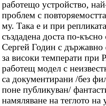
работещо устройство, най
проблем с повторяемостта
му. Така е и при репликат
създадена доста по-късн
Сергей Годин с държавно
за високи температи при 
работещ модел с неизвест
са документирани /без фи
поне публикуван/ фантаст
намяляване на теглото на у