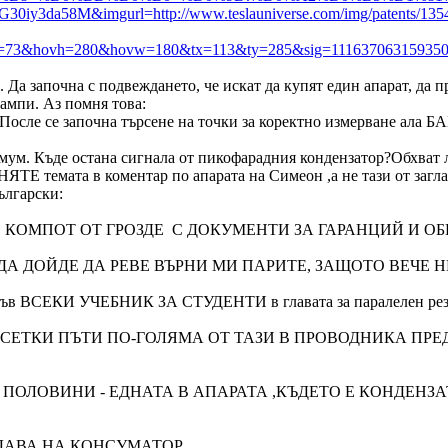
=a0pG30iy3da58M&imgurl=http://www.teslauniverse.com/img/patents
3&hovh=280&hovw=180&tx=113&ty=285&sig=11163706315935005
Да започна с подвеждането, че искат да купят един апарат, да п
ампи. Аз помня това:
 После се започна търсене на точки за коректно измерване ала Б
имум. Къде остана сигнала от пикофарадния кондензатор?Обхват
ТЕ темата в коментар по апарата на Симеон ,а не тази от заглав
ългарски:
, КОМПОТ ОТ ГРОЗДЕ С ДОКУМЕНТИ ЗА ГАРАНЦИЙ И О
А ДОЙДЕ ДА РЕВЕ ВЪРНИ МИ ПАРИТЕ, ЗАЩОТО ВЕЧЕ НЕ
ъв ВСЕКИ УЧЕБНИК ЗА СТУДЕНТИ в главата за паралелен резон
СЕТКИ ПЪТИ ПО-ГОЛЯМА ОТ ТАЗИ В ПРОВОДНИКА ПРЕ
ПОЛОВИНИ - ЕДНАТА В АПАРАТА ,КЪДЕТО Е КОНДЕНЗА
ДАВА НА КОНСУМАТОР.