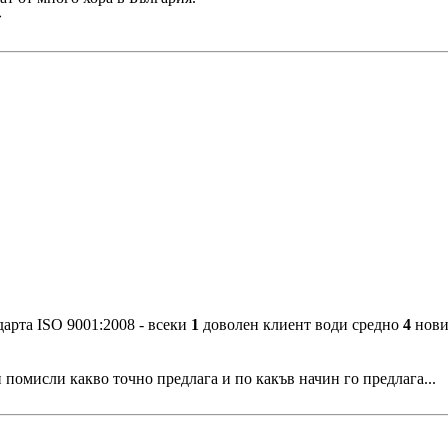
»
арта ISO 9001:2008 - всеки
1
доволен клиент води средно
4
нови 
и помисли какво точно предлага и по какъв начин го предлага...