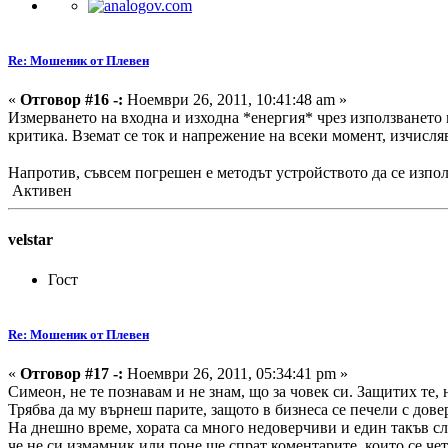
Re: Мошеник от Плевен
«
Отговор #16 -:
Ноември 26, 2011, 10:41:48 am »
Измерването на входна и изходна *енергия* чрез използването 
критика. Вземат се ток и напрежение на всеки момент, изчисля
Напротив, съвсем погрешен е методът устройството да се използ
Активен
velstar
Гост
Re: Мошеник от Плевен
«
Отговор #17 -:
Ноември 26, 2011, 05:34:41 pm »
Симеон, не те познавам и не знам, що за човек си. Защитих те, 
Трябва да му върнеш парите, защото в бизнеса се печели с довер
На днешно време, хората са много недоверчиви и един такъв слу
че не си измамник или поне ще спрат коментарите, които се че