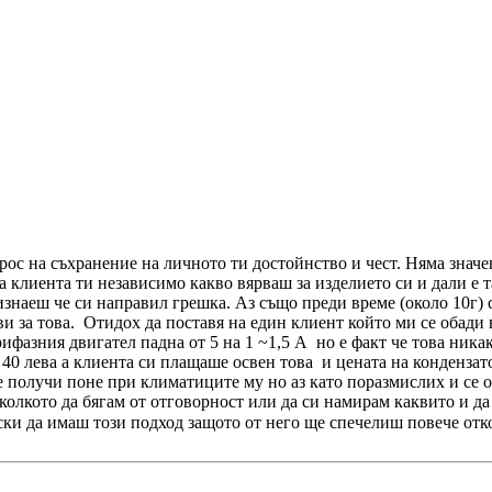
ос на съхранение на личното ти достойнство и чест. Няма значе
 клиента ти независимо какво вярваш за изделието си и дали е т
изнаеш че си направил грешка. Аз също преди време (около 10г)
ви за това. Отидох да поставя на един клиент който ми се обади
рифазния двигател падна от 5 на 1 ~1,5 А но е факт че това ника
40 лева а клиента си плащаше освен това и цената на кондензато
 получи поне при климатиците му но аз като поразмислих и се от
тколкото да бягам от отговорност или да си намирам каквито и да
лски да имаш този подход защото от него ще спечелиш повече от