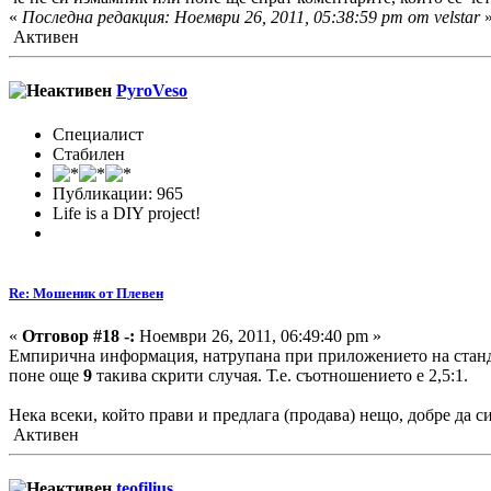
«
Последна редакция: Ноември 26, 2011, 05:38:59 pm от velstar
Активен
PyroVeso
Специалист
Стабилен
Публикации: 965
Life is a DIY project!
Re: Мошеник от Плевен
«
Отговор #18 -:
Ноември 26, 2011, 06:49:40 pm »
Емпирична информация, натрупана при приложението на станд
поне още
9
такива скрити случая. Т.е. съотношението е 2,5:1.
Нека всеки, който прави и предлага (продава) нещо, добре да с
Активен
teofilius