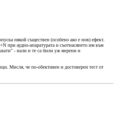
пуска някой съществен (особено ако е нов) ефект.
+N при аудио-апаратурата и съотнасянето им към
хвати" - нали и те са били уж мерени и
ци. Мисля, че по-обективен и достоверен тест от