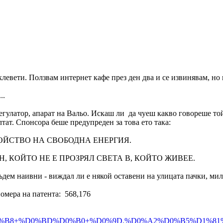
клевети. Ползвам интернет кафе през ден два и се извинявам, но 
..
гулатор, апарат на Вальо. Искаш ли да чуеш какво говореше той
тат. Спонсора беше предупреден за това ето така:
ОЙСТВО НА СВОБОДНА ЕНЕРГИЯ.
, КОЙТО НЕ Е ПРОЗРЯЛ СВЕТА В, КОЙТО ЖИВЕЕ.
ъдем наивни - виждал ли е някой оставени на улицата пачки, мили
номера на патента: 568,176
BD%D0%B0+%D0%9D.%D0%A2%D0%B5%D1%81%D0%BB%D0%B0&sta