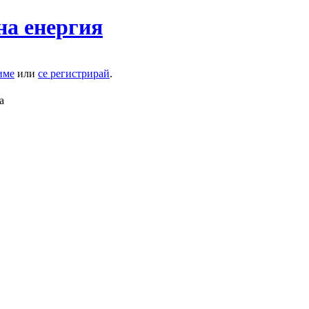
на енергия
име
или
се регистрирай
.
а