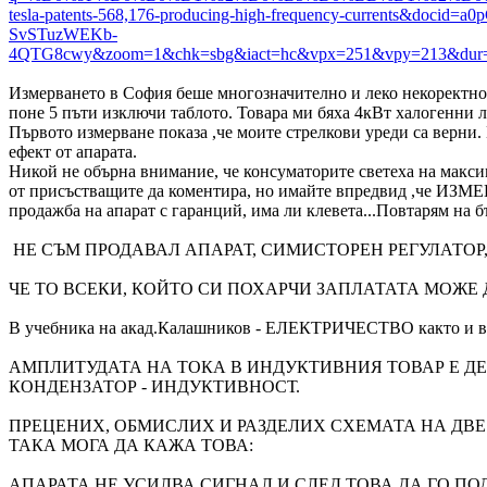
tesla-patents-568,176-producing-high-frequency-currents&docid
SvSTuzWEKb-
4QTG8cwy&zoom=1&chk=sbg&iact=hc&vpx=251&vpy=213&dur=7
Измерването в София беше многозначително и леко некоректно. 
поне 5 пъти изключи таблото. Товара ми бяха 4кВт халогенни л
Първото измерване показа ,че моите стрелкови уреди са верни.
ефект от апарата.
Никой не обърна внимание, че консуматорите светеха на макс
от присъстващите да коментира, но имайте впредвид ,че ИЗМЕНЯ
продажба на апарат с гаранций, има ли клевета...Повтарям на б
НЕ СЪМ ПРОДАВАЛ АПАРАТ, СИМИСТОРЕН РЕГУЛАТОР
ЧЕ ТО ВСЕКИ, КОЙТО СИ ПОХАРЧИ ЗАПЛАТАТА МОЖЕ Д
В учебника на акад.Калашников - ЕЛЕКТРИЧЕСТВО както и в
АМПЛИТУДАТА НА ТОКА В ИНДУКТИВНИЯ ТОВАР Е ДЕ
КОНДЕНЗАТОР - ИНДУКТИВНОСТ.
ПРЕЦЕНИХ, ОБМИСЛИХ И РАЗДЕЛИХ СХЕМАТА НА ДВЕ 
ТАКА МОГА ДА КАЖА ТОВА:
АПАРАТА НЕ УСИЛВА СИГНАЛ И СЛЕД ТОВА ДА ГО ПО