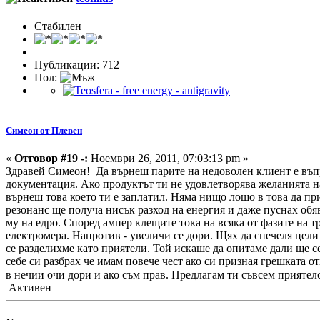
Стабилен
Публикации: 712
Пол:
Симеон от Плевен
«
Отговор #19 -:
Ноември 26, 2011, 07:03:13 pm »
Здравей Симеон! Да върнеш парите на недоволен клиент е въпр
документация. Ако продуктът ти не удовлетворява желанията на
върнеш това което ти е заплатил. Няма нищо лошо в това да пр
резонанс ще получа нисък разход на енергия и даже пуснах обя
му на едро. Според ампер клещите тока на всяка от фазите на т
електромера. Напротив - увеличи се дори. Щях да спечеля цели 
се разделихме като приятели. Той искаше да опитаме дали ще се
себе си разбрах че имам повече чест ако си призная грешката о
в нечии очи дори и ако съм прав. Предлагам ти съвсем прияте
Активен