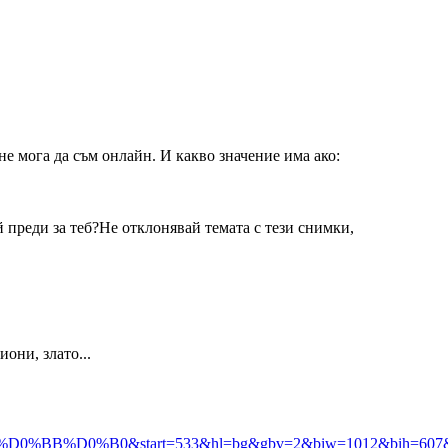
не мога да съм онлайн. И какво значение има ако:
 преди за теб?Не отклонявай темата с тези снимки,
они, злато...
rt=533&hl=bg&gbv=2&biw=1012&bih=607&tbm=isch&tbnid