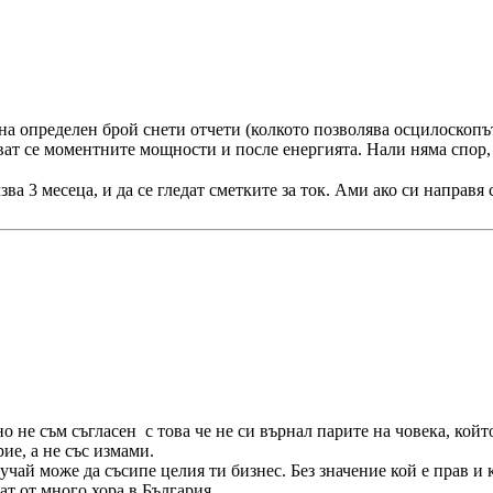
на определен брой снети отчети (колкото позволява осцилоскопъ
ват се моментните мощности и после енергията. Нали няма спор, 
ва 3 месеца, и да се гледат сметките за ток. Ами ако си направя
но не съм съгласен с това че не си върнал парите на човека, койт
ие, а не със измами.
чай може да съсипе целия ти бизнес. Без значение кой е прав и 
тат от много хора в България.