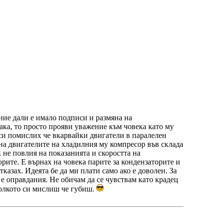
ние дали е имало подписи и размяна на
ака, то просто прояви уважение към човека като му
 си помислих че вкарвайки двигатели в паралелен
 на двигателите на хладилния му компресор във склада
к не повлия на показанията и скоростта на
рите. Е върнах на човека парите за кондензаторите и
казах. Идеята бе да ми плати само ако е доволен. За
 е оправдания. Не обичам да се чувствам като крадец
колкото си мислиш че губиш.