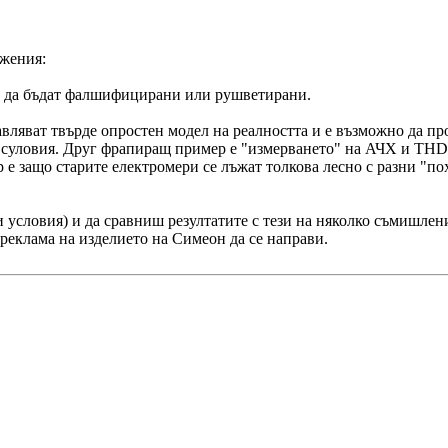
ажения:
о да бъдат фалшифицирани или рушветирани.
вляват твърде опростен модел на реалността и е възможно да про
и суловия. Друг фрапиращ пример е "измерването" на АЧХ и THD
 е защо старите електромери се лъжат толкова лесно с разни "по
 условия) и да сравниш резултатите с тези на няколко съмишлени
а реклама на изделието на Симеон да се направи.