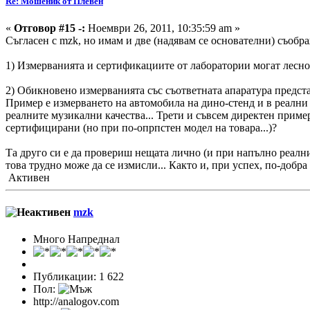
Re: Мошеник от Плевен
«
Отговор #15 -:
Ноември 26, 2011, 10:35:59 am »
Съгласен с mzk, но имам и две (надявам се основателни) съобр
1) Измерванията и сертификациите от лаборатории могат лесн
2) Обикновено измерванията със съответната апаратура предста
Пример е измерването на автомобила на дино-стенд и в реалн
реалните музикални качества... Трети и съвсем директен пример
сертифицирани (но при по-опрпстен модел на товара...)?
Та друго си е да провериш нещата лично (и при напълно реални
това трудно може да се измисли... Както и, при успех, по-добр
Активен
mzk
Много Напреднал
Публикации: 1 622
Пол:
http://analogov.com