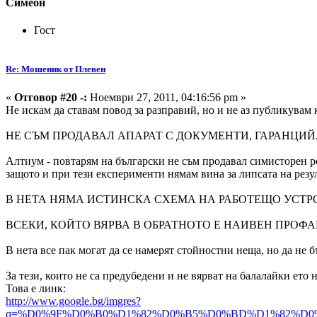
Симеон
Гост
Re: Мошеник от Плевен
«
Отговор #20 -:
Ноември 27, 2011, 04:16:56 pm »
Не искам да ставам повод за разправий, но и не аз публикувам 
НЕ СЪМ ПРОДАВАЛ АПАРАТ С ДОКУМЕНТИ, ГАРАНЦИЙ.
Алтиум - повтарям на български не съм продавал симисторен ре
защото и при тези експерименти нямам вина за липсата на резул
В НЕТА НЯМА ИСТИНСКА СХЕМА НА РАБОТЕЩО УСТР
ВСЕКИ, КОЙТО ВЯРВА В ОБРАТНОТО Е НАИВЕН ПРОФАН
В нета все пак могат да се намерят стойностни неща, но да не б
За тези, които не са предубедени и не вярват на балалайки ето 
Това е линк:
http://www.google.bg/imgres?
q=%D0%9F%D0%B0%D1%82%D0%B5%D0%BD%D1%82%D0%B8+%D0%