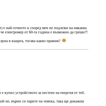
т) е най-точното и според мен не подлежи на някаква
че електромер от 60-та година е възможно да греши?!
 сауна в къщата, тогава какво правим?
о е купил устройството за пестене на енергия от теб.
кой не, върни си парите на човека, така ще докажеш