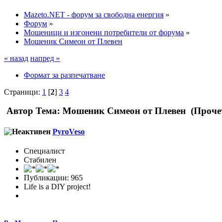
Mazeto.NET - форум за свободна енергия
»
Форум
»
Мошеници и изгонени потребители от форума
»
Мошеник Симеон от Плевен
« назад
напред »
Формат за разпечатване
Страници:
1
[
2
]
3
4
Автор
Тема: Мошеник Симеон от Плевен (Прочет
PyroVeso
Специалист
Стабилен
Публикации: 965
Life is a DIY project!