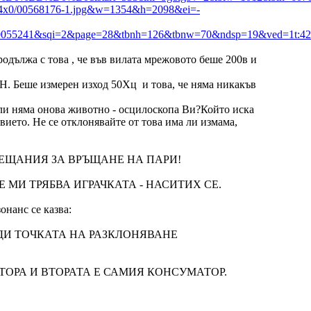
/1354x0/00568176-1.jpg&w=1354&h=2098&ei=-
5241&sqi=2&page=28&tbnh=126&tbnw=70&ndsp=19&ved=1t:429,
родължа с това , че във вилата мрежовото беше 200в и
АН. Беше измерен изход 50Хц и това, че няма никакъв
 ли няма онова животно - осцилоскопа Ви?Който иска
ието. Не се отклонявайте от това има ли измама,
БЕЩАНИЯ ЗА ВРЪЩАНЕ НА ПАРИ!
 МИ ТРЯБВА ИГРАЧКАТА - НАСИТИХ СЕ.
анс се казва:
ДИ ТОЧКАТА НА РАЗКЛОНЯВАНЕ
ТОРА И ВТОРАТА Е САМИЯ КОНСУМАТОР.