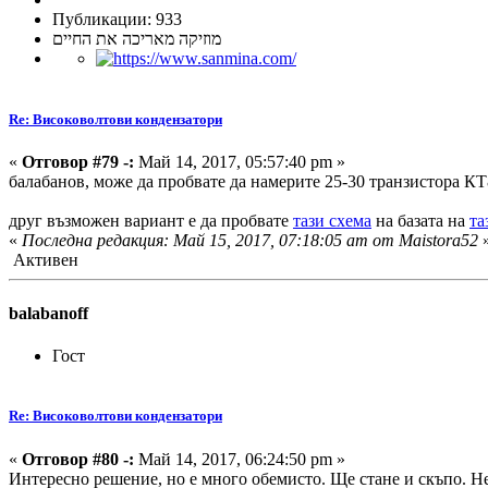
Публикации: 933
מוזיקה מאריכה את החיים
Re: Високоволтови кондензатори
«
Отговор #79 -:
Май 14, 2017, 05:57:40 pm »
балабанов, може да пробвате да намерите 25-30 транзистора КТ8
друг възможен вариант е да пробвате
тази схема
на базата на
та
«
Последна редакция: Май 15, 2017, 07:18:05 am от Maistora52
Активен
balabanoff
Гост
Re: Високоволтови кондензатори
«
Отговор #80 -:
Май 14, 2017, 06:24:50 pm »
Интересно решение, но е много обемисто. Ще стане и скъпо. Не 