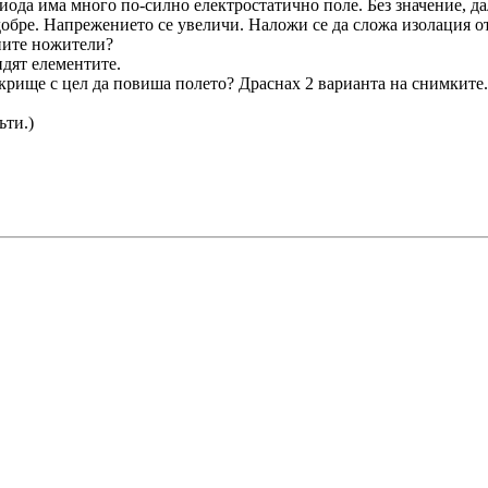
диода има много по-силно електростатично поле. Без значение, дал
добре. Напрежението се увеличи. Наложи се да сложа изолация о
хните ножители?
идят елементите.
скрище с цел да повиша полето? Драснах 2 варианта на снимките.
ъти.)