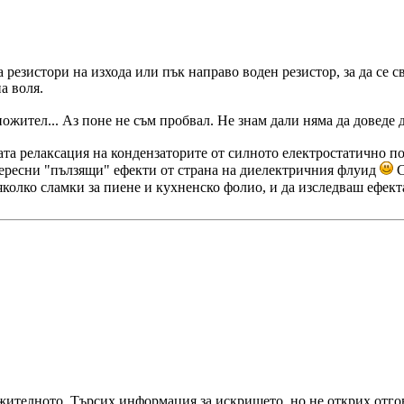
резистори на изхода или пък направо воден резистор, за да се св
а воля.
ожител... Аз поне не съм пробвал. Не знам дали няма да доведе 
ата релаксация на кондензаторите от силното електростатично 
тересни "пълзящи" ефекти от страна на диелектричния флуид
С
олко сламки за пиене и кухненско фолио, и да изследваш ефекта
лжителното. Търсих информация за искрището, но не открих отго