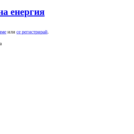
на енергия
име
или
се регистрирай
.
а