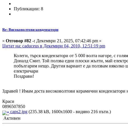
Публикации: 8
Re: Високоволтови кондензатори
«
Отговор #82 -:
Декември 21, 2025, 07:42:46 pm »
Цитат на: caduceus в Декември 04, 2010, 12:51:19 pm
Колеги, търся кондензатори от 5 000 волта нагоре, с голя
Доналд Смит. Той ползва едни плоски жълти, май електрол
побългарим нещо. Другия вариант е да ползвам няколко щ
електричари
Поздрави!
Здравей ! Имам доста високоволтови керамични кондензатори н
Краси
0896507850
caps2.jpg
(235.38 kB, 1600x1600 - видяно 216 пъти.)
Активен