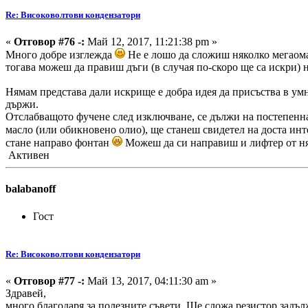
Re: Високоволтови кондензатори
«
Отговор #76 -:
Май 12, 2017, 11:21:38 pm »
Много добре изглежда
Не е лошо да сложиш няколко мегаома 
тогава можеш да правиш дъги (в случая по-скоро ще са искри) н
Нямам представа дали искрище е добра идея да присъства в умн
държи.
Отслабващото фучене след изключване, се дължи на постепенн
масло (или обикновено олио), ще станеш свидетел на доста ин
стане направо фонтан
Можеш да си направиш и лифтер от няк
Активен
balabanoff
Гост
Re: Високоволтови кондензатори
«
Отговор #77 -:
Май 13, 2017, 04:11:30 am »
Здравей,
много благодаря за полезните съвети. Ще сложа резистор задъ