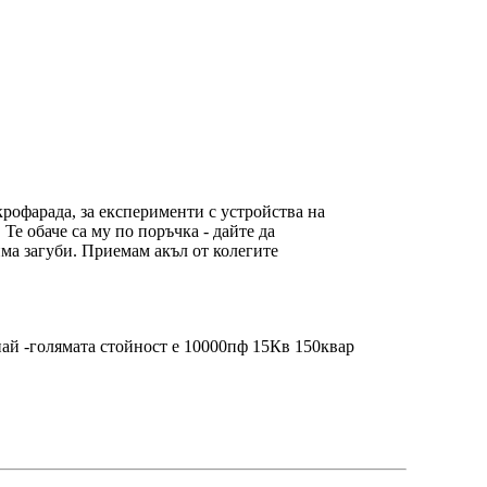
икрофарада, за експерименти с устройства на
е обаче са му по поръчка - дайте да
има загуби. Приемам акъл от колегите
най -голямата стойност е 10000пф 15Кв 150квар