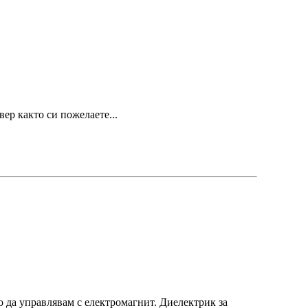
ер както си пожелаете...
о да управлявам с електромагнит. Диелектрик за