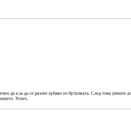
чно да е,за да се разлее хубаво из бутилката. След това увиите 
шишето. Успех.