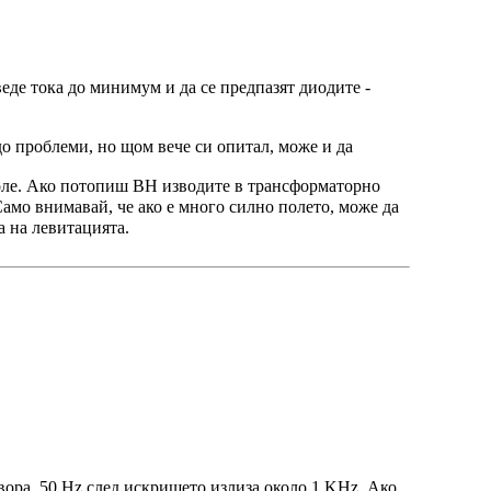
еде тока до минимум и да се предпазят диодите -
до проблеми, но щом вече си опитал, може и да
поле. Ако потопиш ВН изводите в трансформаторно
амо внимавай, че ако е много силно полето, може да
 на левитацията.
вора. 50 Hz след искрището излиза около 1 KHz. Ако