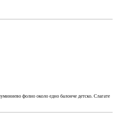
алуминиево фолио около едно балонче детско. Слагате