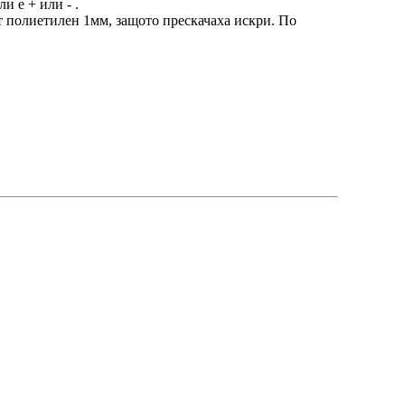
и е + или - .
т полиетилен 1мм, защото прескачаха искри. По