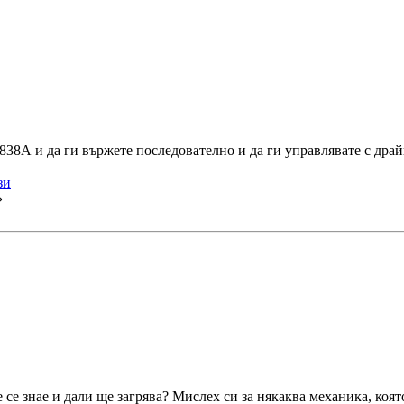
38А и да ги вържете последователно и да ги управлявате с драйв
зи
»
се знае и дали ще загрява? Мислех си за някаква механика, коят