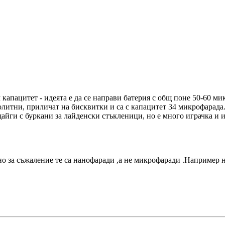
м капацитет - идеята е да се направи батерия с общ поне 50-60 м
итни, приличат на бисквитки и са с капацитет 34 микрофарада. Т
айги с буркани за лайденски стъкленици, но е много играчка и 
о за съжаление те са нанофаради ,а не микрофаради .Например 