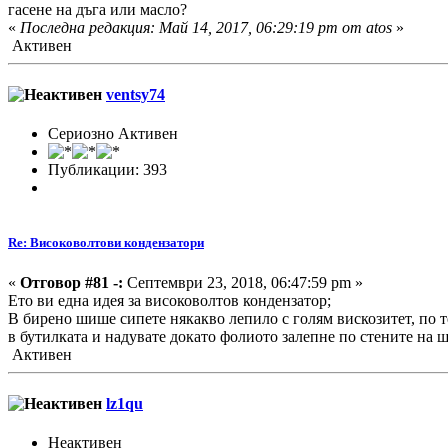
гасене на дъга или масло?
«
Последна редакция: Май 14, 2017, 06:29:19 pm от atos
»
Активен
ventsy74
Сериозно Активен
Публикации: 393
Re: Високоволтови кондензатори
«
Отговор #81 -:
Септември 23, 2018, 06:47:59 pm »
Ето ви една идея за високоволтов кондензатор;
В бирено шише сипете някакво лепило с голям вискозитет, по те
в бутилката и надувате докато фолиото залепне по стените на 
Активен
lz1qu
Неактивен