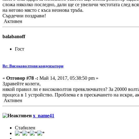
сложа няколко последно, дали ще се увеличи честотата след в
на негово място с къса неонова тръба.
Сърдечни поздрави!
Активен
balabanoff
Гост
Re: Високоволтови кондензатори
«
Отговор #78 -:
Май 14, 2017, 05:38:50 pm »
Здравейте колеги,
някой правил ли е високоволтов превключвател? За 20000 волта
процеса в 1 устройство. Проблема е в прескачането на искри, а
Активен
x_name41
Стабилен