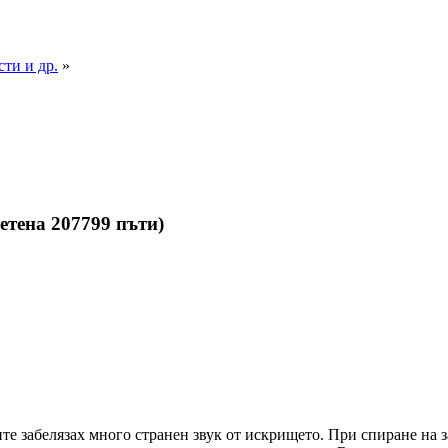
ти и др.
»
тена 207799 пъти)
те забелязах много странен звук от искрището. При спиране на з