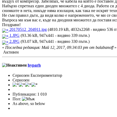
въздух от компресор. Забелязах, че кабела на който е поставен 
Набързо спретнах един диоден множител с 4 диода. Работи си 
снимките в нета, никъде няма изолация, как така не искрят те
Не съм правил дъги, да видя колко е напрежението, че ми се св
Въпроса ми към вас е, къде на диодния множител да поставя и
Поздрави!
20170512_204911.jpg
(4810.19 kB, 4032x2268 - видяно 536 п
1.JPG
(93.36 kB, 947x441 - видяно 339 пъти.)
2.JPG
(93.07 kB, 947x441 - видяно 330 пъти.)
«
Последна редакция: Май 12, 2017, 09:34:03 pm от balabanoff
»
Активен
hyparh
Сериозен Експериментатор
Сериозен
Публикации: 1 010
Пол:
As above, so below