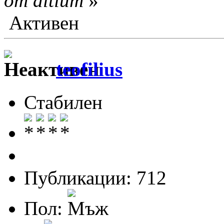
от altium
»
Активен
teofilius
Стабилен
Публикации: 712
Пол: