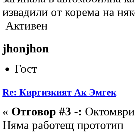
извадили от корема на н
Активен
jhonjhon
Гост
Re: Киргизкият Ак Эмгек
«
Отговор #3 -:
Октомври 
Няма работещ прототип