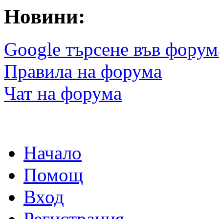
Новини:
Google търсене във форум
Правила на форума
Чат на форума
Начало
Помощ
Вход
Регистрация