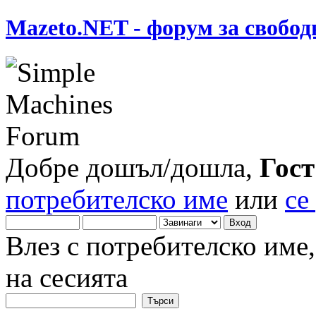
Mazeto.NET - форум за свобод
Добре дошъл/дошла,
Гост
потребителско име
или
се
Влез с потребителско име
на сесията