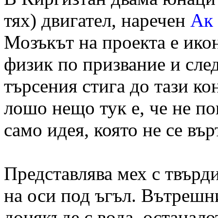
тях) двигател, наречен
Ак
Мозъкът на проекта е ико
физик по призвание и сле
търсения стига до тази к
лошо нещо тук е, че не по
само идея, която не се въ
Представлява мех с твърд
на оси под ъгъл. Вътрешн
донякъде с вода, останало