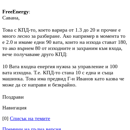
FreeEnergy
:
Савана,
Това с КПД-то, което варира от 1.3 до 20 и прочие е
много лесно за разбиране. Ако например в момента то
е 2.0 и имаме едни 90 вата, които на изхода стават 180,
то ако върнем 80 от изходните и захраним към входа,
вече получаваме друго КПД:
10 Вата входна енергия нужна за управление и 100
вата изходна. Т.е. КПД-то стана 10 с една и съща
машинка. Това има предвид Г-н Иванов като казва че
може да се направи и безкрайно.
Поздрави
Навигация
[0]
Списък на темите
Премини на пълна версия