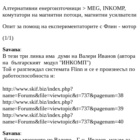
Алтернативни енергоизточници > MEG, INKOMP,
комутатори на магнитни потоци, магнитни усилватели
Опит за помощ на експериментаторите с Флин - мотор
(1/1)
Savana
:
В тези три линка има думи на Валери Иванов (автора
на българският модул "ИНКОМП")
Той е разглеждал системата Flinn и се е произнесъл по
работоспособноста и:
http://www.skif.biz/index.php?
name=Forums&file=viewtopic&t=737&pagenum=38
http://www.skif.biz/index.php?
name=Forums&file=viewtopic&t=737&pagenum=39
http://www.skif.biz/index.php?
name=Forums&file=viewtopic&t=737&pagenum=40
Savana
:
Битува мнението че Валери - Г-н. Иванов искам да