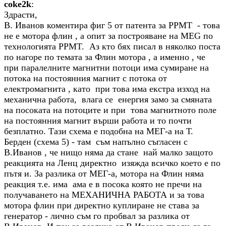
coke2k
:
Здрасти,
В. Иванов коментира фиг 5 от патента за PPMT - това
не е мотора флин , а опит за построяване на МЕG по
технологията PPMT. Аз кто бях писал в няколко поста
по нагоре по темата за Флин мотора , а именно , че
при паралелните магнитни потоци има сумиране на
потока на постоянния магнит с потока от
електромагнита , като при това има екстра изход на
механична работа, влага се енергия замо за смяната
на посоката на потоците и при това магнитното поле
на постоянния магнит върши работа и то почти
безплатно. Тази схема е подобна на МЕГ-а на Т.
Берден (схема 5) - там съм напълно съгласен с
В.Иванов , че нищо няма да стане най малко защото
реакцията на Ленц директно изяжда всичко което е по
пътя и. За разлика от МЕГ-а, мотора на Флин няма
реакция т.е. има ама е в посока която не пречи на
получаването на МЕХАНИЧНА РАБОТА и за това
мотора флин при директно куплиране не става за
генератор - лично съм го пробвал за разлика от