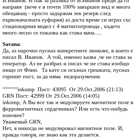
В.Иванов. И пак за разлика от В.Иванов преди да го
направя (вече е в почти 100% завършен вид и много
обещаващ - просто задържам лек резерв след
първоначалната еуфория) аз доста време си играх със
стационарния модел с 4 магнитопровода , където
много лесно се показва как става мача.....
Savana
:
Дa, аз нарочно пуснах конкретните линкове, в които е
писал В. Иванов. А той, именно казва ,че не става за
генератор. Aз не разбрах и писах че не става изобщо
нищо от Флин. Tа като си осъзнах грешката, пуснах
горният пост, за да няма недоразумения.
"""""""inkomp Пост: 43095 От 29.Oct.2006 (21:13)
GRN Пост: 42999 От 29.Oct.2006 (14:05)
inkomp, А Вы все так и модулируете магнитное поле в
ферромагнитных сердечниках? Или есть что-нибудь
поновее?
Уважемый GRN,
Нет, я никогда не модулировал магнитное поле. И,
правда говоря, не знаю как эта делается.