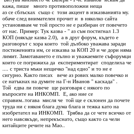
кажа, пише много противоположни неща
аз се сблъсках също с този акцент в изказванията му.
обаче след внимателен прочит и в няколко сайта
установявам че той просто не е разбиран от повечето
от нас. Пример: Тук казва - " аз съм постигнал 1.3
КОП (някъде казва 2.0), а в друг форум, където е
разговорът с хора които той дълбоко уважава заради
постиженията им, се изказва за КОП 20 и че дори няма
лимит. Замотаването е пълно и уважаемите съфорумци
които се погрижиха да експериментират споделиха че
.... с триста мъки нещичко "над едно" и то не е
сигурно. Както писах вече аз рових малко повечко и
се натъкнах на думите на Г-н Иванов " каскада" .
Той едва ли повече ще разговаря с някого по
въпросите на ИНКОМП. Е, ако ние се
справим..тогава мисля че той ще е склонен да почете
труда ни с някоя блага дума блага и тежка като на
изобретател на ИНКОМП. Трябва да се чете всичко от
него навсякъде, непрекъснато, също както са чели
китайците речите на Мао..