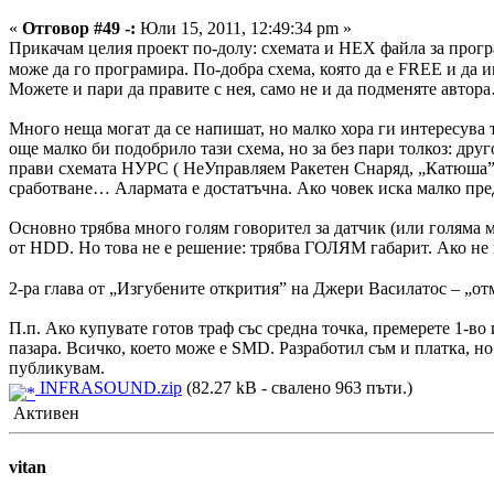
«
Отговор #49 -:
Юли 15, 2011, 12:49:34 pm »
Прикачам целия проект по-долу: схемата и HEX файла за прогр
може да го програмира. По-добра схема, която да е FREE и да и
Можете и пари да правите с нея, само не и да подменяте автор
Много неща могат да се напишат, но малко хора ги интересува 
още малко би подобрило тази схема, но за без пари толкоз: дру
прави схемата НУРС ( НеУправляем Ракетен Снаряд, „Катюша” п
сработване… Алармата е достатъчна. Ако човек иска малко пред
Основно трябва много голям говорител за датчик (или голяма м
от HDD. Но това не е решение: трябва ГОЛЯМ габарит. Ако не в
2-ра глава от „Изгубените открития” на Джери Василатос – „о
П.п. Ако купувате готов траф със средна точка, премерете 1-в
пазара. Всичко, което може е SMD. Разработил съм и платка, но
публикувам.
INFRASOUND.zip
(82.27 kB - свалено 963 пъти.)
Активен
vitan