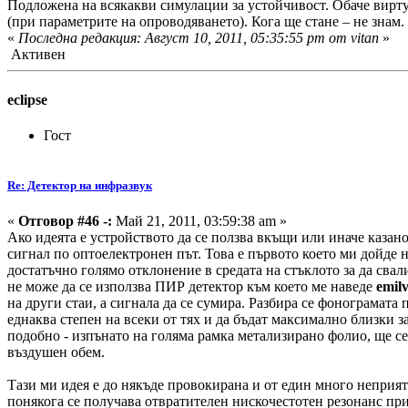
Подложена на всякакви симулации за устойчивост. Обаче виртуа
(при параметрите на опроводяването). Кога ще стане – не знам.
«
Последна редакция: Август 10, 2011, 05:35:55 pm от vitan
»
Активен
eclipse
Гост
Re: Детектор на инфразвук
«
Отговор #46 -:
Май 21, 2011, 03:59:38 am »
Ако идеята е устройството да се ползва вкъщи или иначе казано 
сигнал по оптоелектронен път. Това е първото което ми дойде 
достатъчно голямо отклонение в средата на стъклото за да сва
не може да се използва ПИР детектор към което ме наведе
emilv
на други стаи, а сигнала да се сумира. Разбира се фонограмата
еднаква степен на всеки от тях и да бъдат максимално близки з
подобно - изпънато на голяма рамка метализирано фолио, ще се 
въздушен обем.
Тази ми идея е до някъде провокирана и от един много неприят
понякога се получава отвратителен нискочестотен резонанс при 