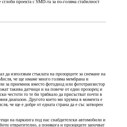
 сглоби проекта с SMD-та за по-голяма стабилност
вал да използвам стъклата на прозорците за снемане на
. Мисля, че ще имаме много голяма мембрана и
дали за приемник вместо фотодиод или фототранзистор
ложат такива датчици и на повече от един прозорец и
ски честоти то те би трябвало да присъстват почти в
ковия диапазон. Другото което ми хрумна в момента е
я, че ще е добре от едната страна да е със затворен
отещи на паркинга под нас снабдителски автомобили и
оботи отвратително, а понякога и прозорците започват