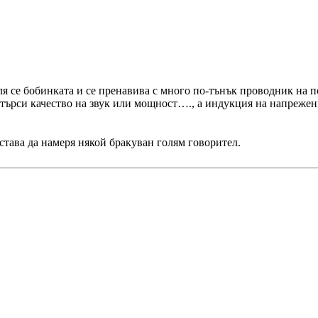
ля се бобинката и се пренавива с много по-тънък проводник на 
 търси качество на звук или мощност…., а индукция на напрежен
Остава да намеря някой бракуван голям говорител.