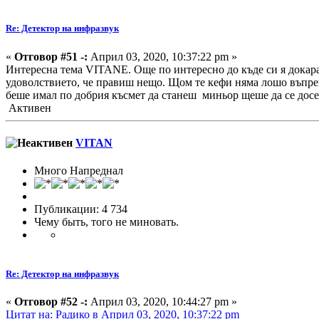
Re: Детектор на инфразвук
«
Отговор #51 -:
Април 03, 2020, 10:37:22 pm »
Интересна тема VITANE. Още по интересно до къде си я докара
удоволствието, че правиш нещо. Щом те кефи няма лошо въпрек
беше имал по добрия късмет да станеш миньор щеше да се досе
Активен
VITAN
Много Напреднал
Публикации: 4 734
Чему быть, того не миновать.
Re: Детектор на инфразвук
«
Отговор #52 -:
Април 03, 2020, 10:44:27 pm »
Цитат на: Радико в Април 03, 2020, 10:37:22 pm