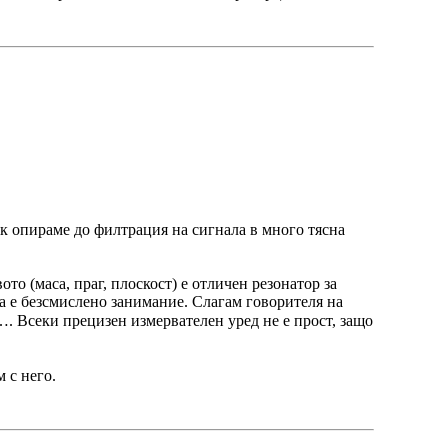
пак опираме до филтрация на сигнала в много тясна
о (маса, праг, плоскост) е отличен резонатор за
ка е безсмислено занимание. Слагам говорителя на
. Всеки прецизен измервателен уред не е прост, защо
 с него.