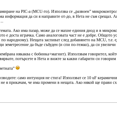
амиране на PIC-a (MCU-то). Използва се „развоен” микроконтрол
ма информация да си я направите от-до, в Нета не съм срещал. А
а…
темата. Ако има пазар, може да се махне единия диод и в микрок
гото е доста играчка. Само аналоговата част не е добре. Общото 
о народному). Нещата заспиват след добавянето на MCU, т.е. ед
и земетресение да бъде събуден (и спи по-тежко), да си увеличи
ембрана някаква с бобинка+магнит). Използвам говорител, който
ярвате, потърсете в Нета и вижте за какви габарити си говорим
тметната”
о изводите: само интуиция не стига! Използват се 10 uF керамич
 не я прикачам, че има промени в нещата. Ако някой ще прави сх