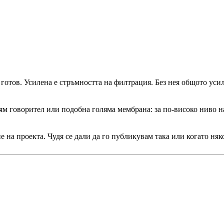
готов. Усилена е стръмността на филтрация. Без нея общото усил
м говорител или подобна голяма мембрана: за по-високо ниво на
е на проекта. Чудя се дали да го публикувам така или когато ня