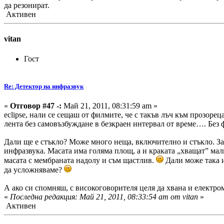
да резонират.
Активен
vitan
Гост
Re: Детектор на инфразвук
«
Отговор #47 -:
Май 21, 2011, 08:31:59 am »
eclipse, нали се сещаш от филмите, че с такъв лъч към прозоре
лента без самовъзбуждане в безкраен интервал от време…. Без 
Дали ще е стъкло? Може много неща, включително и стъкло. За с
инфразвука. Mасата има голяма площ, а и краката „хващат” мал
масата с мембраната надолу и съм щастлив.
Дали може така и
да усложняваме?
А ако си спомняш, с високоговорителя целя да хвана и електром
«
Последна редакция: Май 21, 2011, 08:33:54 am от vitan
»
Активен