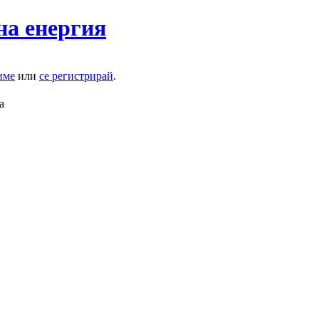
на енергия
име
или
се регистрирай
.
а