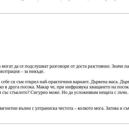
ца могат да се подслушват разговори от доста разстояние. Значи 
филтрация – за никъде.
ебе си съм открил най-практичния вариант. Дървена маса. Дървот
ко в друга посока. Макар че, при инфразвука хващането на посо
 със стъклото? Сигурно може. Но да усложнявам нещата с лъчи…
агнитни вълни с ултраниска честота – колкото мога. Затова и съм