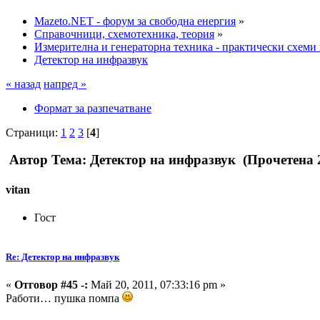
Mazeto.NET - форум за свободна енергия
»
Справочници, схемотехника, теория
»
Измерителна и генераторна техника - практически схеми
Детектор на инфразвук
« назад
напред »
Формат за разпечатване
Страници:
1
2
3
[
4
]
Автор
Тема: Детектор на инфразвук (Прочетена 
vitan
Гост
Re: Детектор на инфразвук
«
Отговор #45 -:
Май 20, 2011, 07:33:16 pm »
Работи… пушка помпа