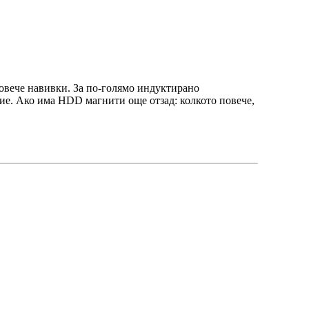
повече навивки. За по-голямо индуктирано
ие. Ако има HDD магнити още отзад: колкото повече,