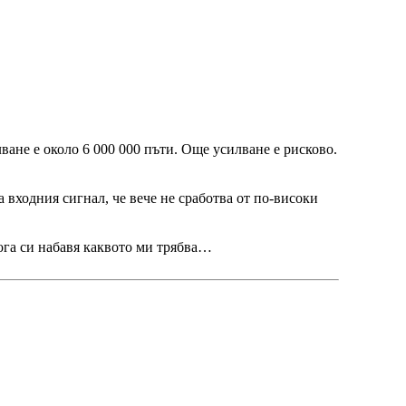
ване е около 6 000 000 пъти. Още усилване е рисково.
 входния сигнал, че вече не сработва от по-високи
кога си набавя каквото ми трябва…