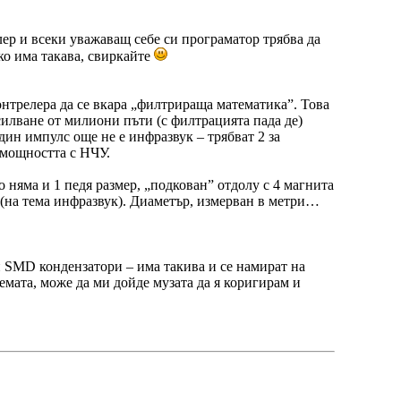
ер и всеки уважаващ себе си програматор трябва да
ко има такава, свиркайте
онтрелера да се вкара „филтрираща математика”. Това
усилване от милиони пъти (с филтрацията пада де)
ин импулс още не е инфразвук – трябват 2 за
 мощността с НЧУ.
 няма и 1 педя размер, „подкован” отдолу с 4 магнита
 (на тема инфразвук). Диаметър, измерван в метри…
ни SMD кондензатори – има такива и се намират на
емата, може да ми дойде музата да я коригирам и