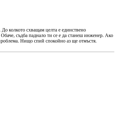
 До колкото схващам целта е единствено
Обаче, съдба паднало ти се е да станеш инженер. Ако
проблема. Нищо спий спокойно аз ще отмъстя.