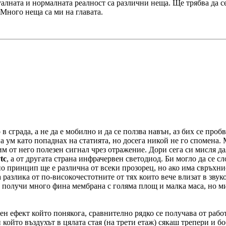
лната и нормалната реалност са различни неща. Ще трябва да се
 Много неща са ми на главата.
в сграда, а не да е мобилно и да се ползва навън, аз бих се проб
на ум като попаднах на статията, но досега никой не го спомена
лим от него полезен сигнал чрез отражение. Дори сега си мисля 
tc
, а от другата страна инфрачервен светодиод. Би могло да се с
 по принцип ще е различна от всеки прозорец, но ако има свръхни
а разлика от по-високочестотните от тях които вече влизат в зву
получи много фина мембрана с голяма площ и малка маса, но мисл
ен ефект който понякога, сравнително рядко се получава от раб
който въздухът в цялата стая (на трети етаж) сякаш трепери и б