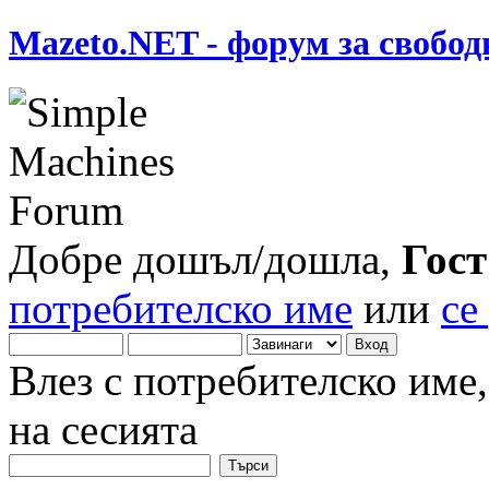
Mazeto.NET - форум за свобод
Добре дошъл/дошла,
Гост
потребителско име
или
се
Влез с потребителско име
на сесията