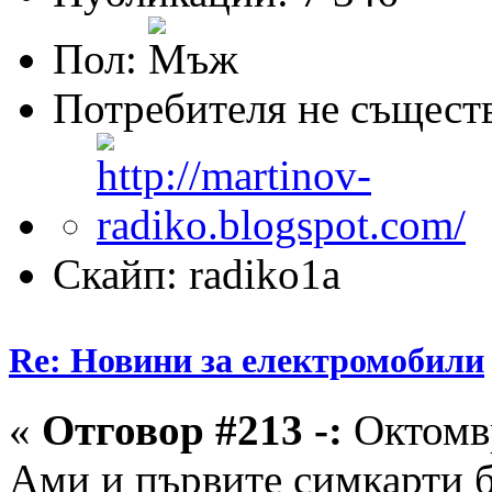
Пол:
Потребителя не същест
Скайп: radiko1a
Re: Новини за електромобили
«
Отговор #213 -:
Октомвр
Ами и първите симкарти б