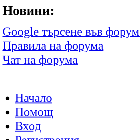
Новини:
Google търсене във форум
Правила на форума
Чат на форума
Начало
Помощ
Вход
Регистрация