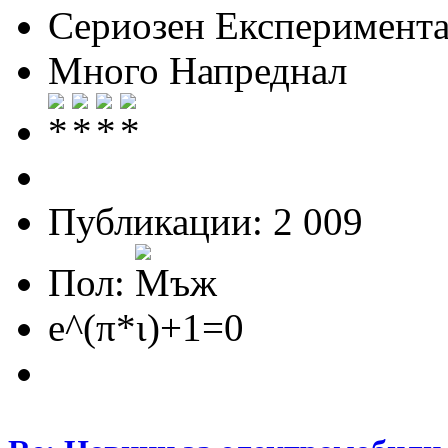
Сериозен Експеримента
Много Напреднал
Публикации: 2 009
Пол:
e^(π*ι)+1=0