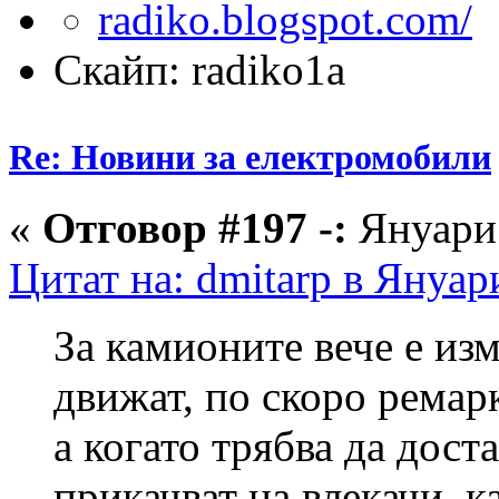
Скайп: radiko1a
Re: Новини за електромобили
«
Отговор #197 -:
Януари 
Цитат на: dmitarp в Януар
За камионите вече е из
движат, по скоро ремарк
а когато трябва да доста
прикачват на влекачи, к