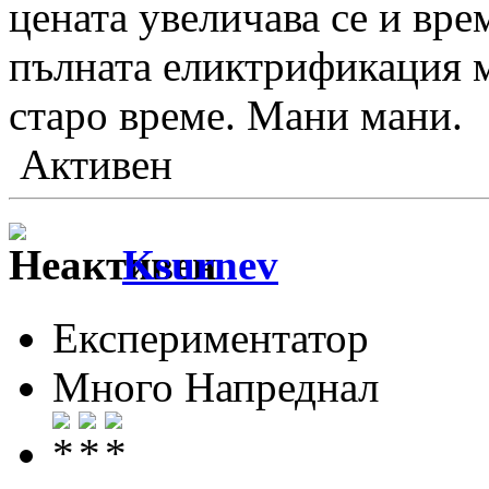
цената увеличава се и вре
пълната еликтрификация м
старо време. Мани мани.
Активен
Ksurnev
Експериментатор
Много Напреднал