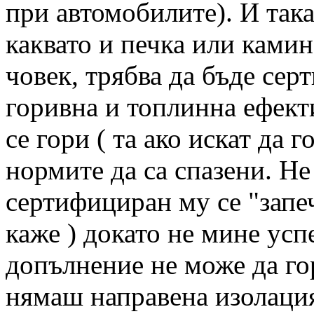
при автомобилите). И така
каквато и печка или камин
човек, трябва да бъде сер
горивна и топлинна ефект
се гори ( та ако искат да 
нормите да са спазени. Не
сертифициран му се "запеч
каже ) докато не мине ус
допълнение не може да г
нямаш направена изолация