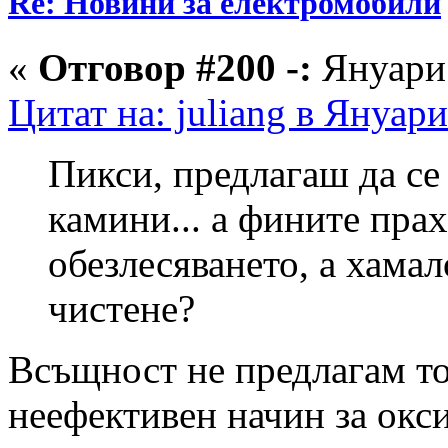
Re: Новини за електромобили
«
Отговор #200 -:
Януари 
Цитат на: juliang в Януари
Пикси, предлагаш да се
камини... а фините прах
обезлесяването, а хамал
чистене?
Всъщност не предлагам то
неефективен начин за окси