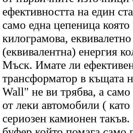
ефективността на един ста
само една цепеница която 
килограмова, еквивалетно
(еквивалентна) енергия ко
Мъск. Имате ли ефективе
трансформатор в къщата н
Wall" не ви трябва, а сам
от леки автомобили ( като
сериозен камионен такъв. 
буфер който помага само 