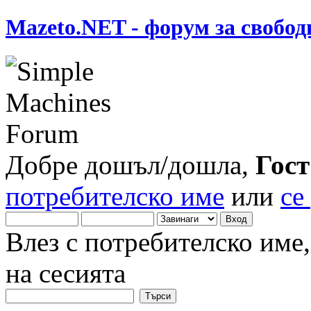
Mazeto.NET - форум за свобод
Добре дошъл/дошла,
Гост
потребителско име
или
се
Влез с потребителско име
на сесията