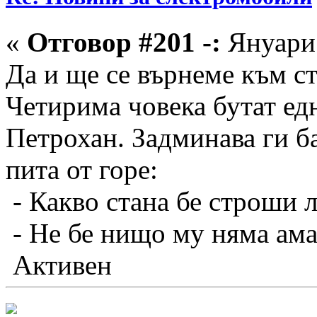
«
Отговор #201 -:
Януари 
Да и ще се върнеме към ст
Четирима човека бутат ед
Петрохан. Задминава ги б
пита от горе:
- Какво стана бе строши л
- Не бе нищо му няма ама 
Активен