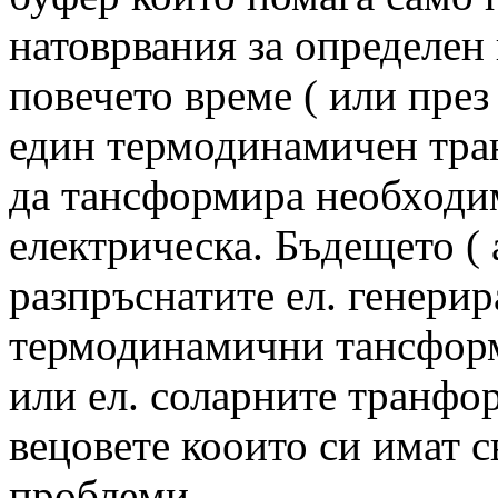
натоврвания за определен 
повечето време ( или през
един термодинамичен тра
да тансформира необходим
електрическа. Бъдещето ( а
разпръснатите ел. генери
термодинамични тансформа
или ел. соларните транфо
вецовете кооито си имат 
проблеми.