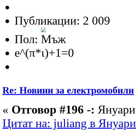
Публикации: 2 009
Пол:
e^(π*ι)+1=0
Re: Новини за електромобили
«
Отговор #196 -:
Януари 
Цитат на: juliang в Януари