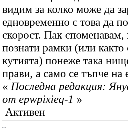
видим за колко може да з
едновременно с това да п
скорост. Пак споменавам,
познати рамки (или както 
кутията) понеже така нищ
прави, а само се тъпче на 
«
Последна редакция: Яну
от epwpixieq-1
»
Активен