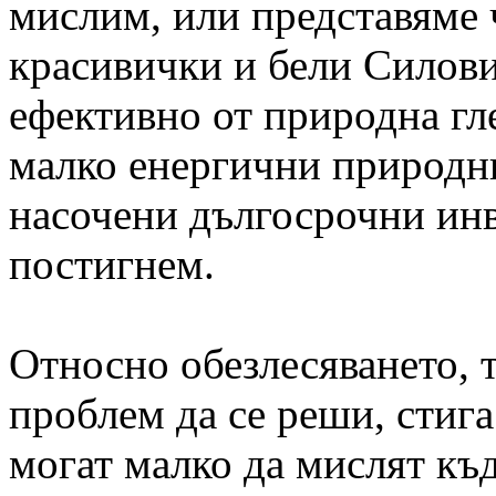
мислим, или представяме ч
красивички и бели Силови 
ефективно от природна гле
малко енергични природни
насочени дългосрочни ин
постигнем.
Относно обезлесяването, т
проблем да се реши, стига
могат малко да мислят къ