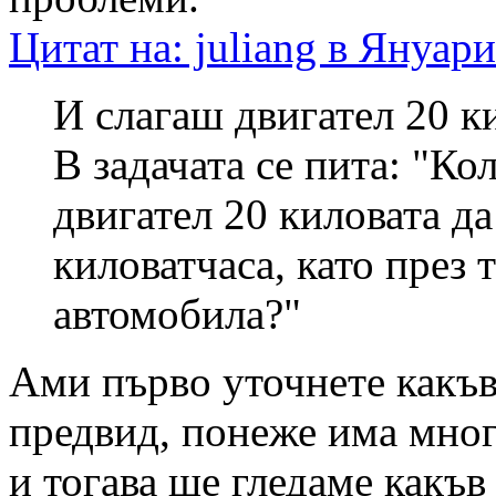
Цитат на: juliang в Януари
И слагаш двигател 20 к
В задачата се пита: "Ко
двигател 20 киловата да
киловатчаса, като през 
автомобила?"
Ами първо уточнете какъ
предвид, понеже има мног
и тогава ще гледаме какъв