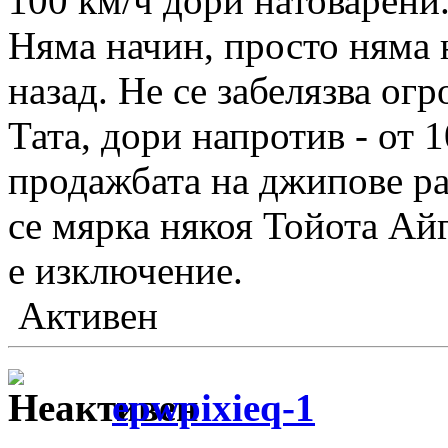
100 км/ч дори натоварени
Няма начин, просто няма 
назад. Не се забелязва ог
Тата, дори напротив - от 
продажбата на джипове рас
се мярка някоя Тойота Ай
е изключение.
Активен
epwpixieq-1