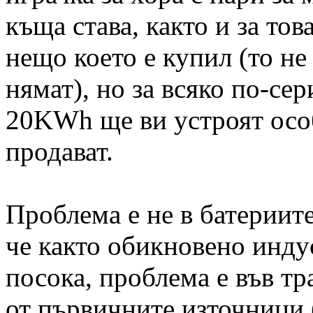
къща става, както и за тов
нещо което е купил (то н
нямат), но за всяко по-се
20KWh ще ви устроят особ
продават.
Проблема е не в батериите
че както обикновено инду
посока, проблема е във т
от първичните източници 