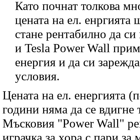
Като почнат толкова мно
цената на ел. енргията 
стане рентабилно да си
и Tesla Power Wall при
енергия и да си зарежд
условия.
Цената на ел. енергията (
години няма да се вдигне 
Мъсковия "Power Wall" рен
играчка за хора с пари за