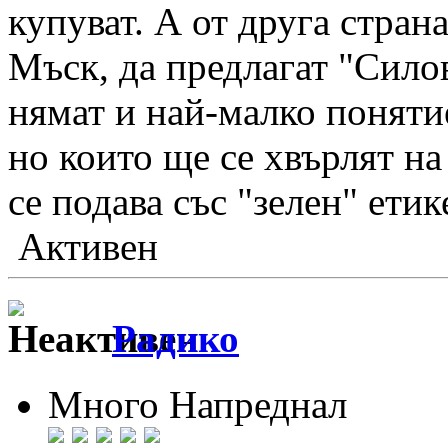
купуват. А от друга стран
Мъск, да предлагат "Силов
нямат и най-малко поняти
но които ще се хвърлят на
се подава със "зелен" етик
Активен
Радико
Много Напреднал