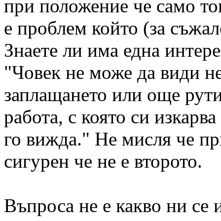
при положение че само то
е проблем който (за съжал
Знаете ли има една интер
"Човек не може да види н
заплащането или още рути
работа, с която си изкарва
го вижда." Не мисля че пр
сигурен че не е второто.
Въпроса не е какво ни се и