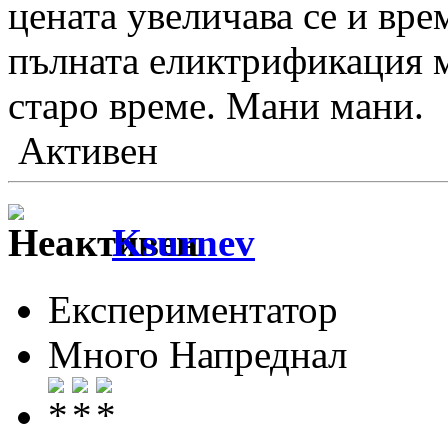
цената увеличава се и вре
пълната еликтрификация м
старо време. Мани мани.
Активен
Ksurnev
Експериментатор
Много Напреднал