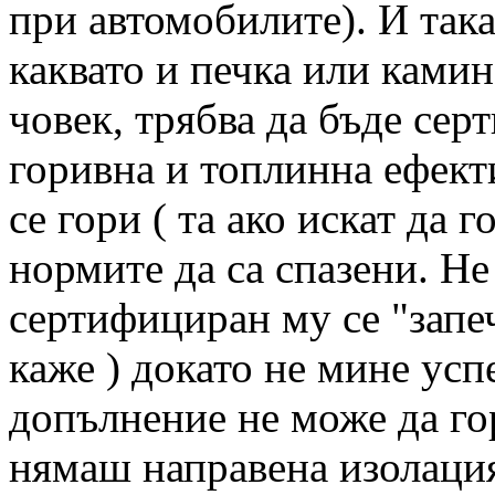
при автомобилите). И така
каквато и печка или камин
човек, трябва да бъде сер
горивна и топлинна ефект
се гори ( та ако искат да 
нормите да са спазени. Не
сертифициран му се "запеч
каже ) докато не мине ус
допълнение не може да г
нямаш направена изолация