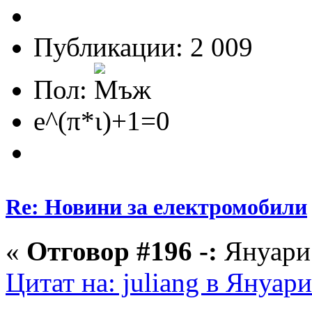
Публикации: 2 009
Пол:
e^(π*ι)+1=0
Re: Новини за електромобили
«
Отговор #196 -:
Януари 
Цитат на: juliang в Януари