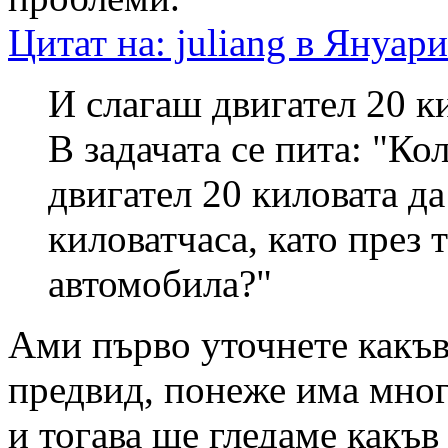
Цитат на: juliang в Януари
И слагаш двигател 20 к
В задачата се пита: "Ко
двигател 20 киловата да
киловатчаса, като през 
автомобила?"
Ами първо уточнете какъ
предвид, понеже има мног
и тогава ще гледаме какъв