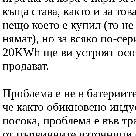
къща става, както и за тов
нещо което е купил (то н
нямат), но за всяко по-се
20KWh ще ви устроят особ
продават.
Проблема е не в батериите
че както обикновено инду
посока, проблема е във т
от първичните източници 