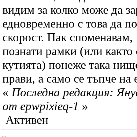
видим за колко може да з
едновременно с това да п
скорост. Пак споменавам,
познати рамки (или както 
кутията) понеже така нищ
прави, а само се тъпче на 
«
Последна редакция: Яну
от epwpixieq-1
»
Активен