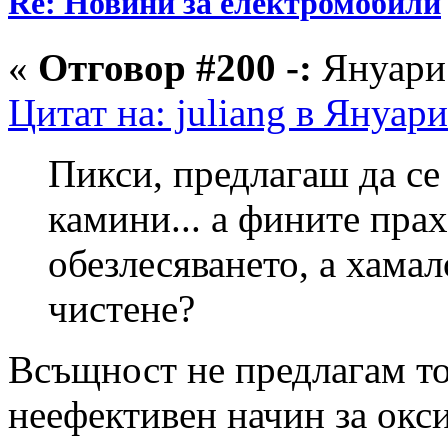
Re: Новини за електромобили
«
Отговор #200 -:
Януари 
Цитат на: juliang в Януари
Пикси, предлагаш да се
камини... а фините прах
обезлесяването, а хамал
чистене?
Всъщност не предлагам то
неефективен начин за окси