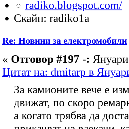
Скайп: radiko1a
Re: Новини за електромобили
«
Отговор #197 -:
Януари 
Цитат на: dmitarp в Януар
За камионите вече е из
движат, по скоро ремарк
а когато трябва да доста
прикачват на влекачи, к