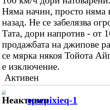
100 км/ч дори натоварени
Няма начин, просто няма 
назад. Не се забелязва ог
Тата, дори напротив - от 
продажбата на джипове рас
се мярка някоя Тойота Ай
е изключение.
Активен
epwpixieq-1