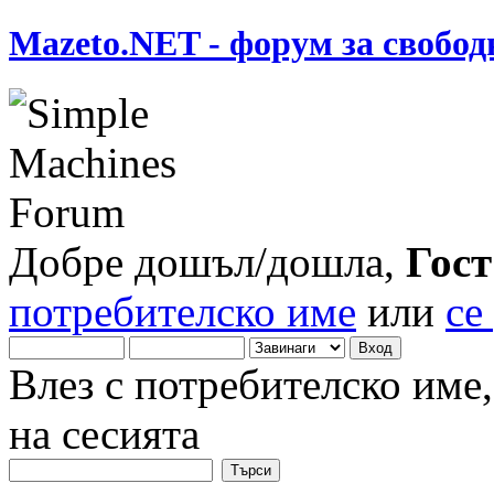
Mazeto.NET - форум за свобод
Добре дошъл/дошла,
Гост
потребителско име
или
се
Влез с потребителско име
на сесията