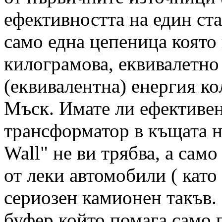
ефективността на един ста
само една цепеница която 
килограмова, еквивалетно
(еквивалентна) енергия ко
Мъск. Имате ли ефективе
трансформатор в къщата н
Wall" не ви трябва, а сам
от леки автомобили ( като
сериозен камионен такъв. 
буфер който помага само 