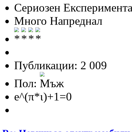
Сериозен Експеримента
Много Напреднал
Публикации: 2 009
Пол:
e^(π*ι)+1=0