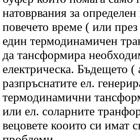
натоврвания за определен 
повечето време ( или през
един термодинамичен тра
да тансформира необходим
електрическа. Бъдещето ( а
разпръснатите ел. генери
термодинамични тансформа
или ел. соларните транфо
вецовете кооито си имат 
проблеми.