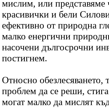
мислим, или представяме ч
красивички и бели Силови 
ефективно от природна гле
малко енергични природни
насочени дългосрочни ин
постигнем.
Относно обезлесяването, т
проблем да се реши, стига
могат малко да мислят къ