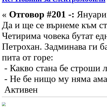
«
Отговор #201 -:
Януари 
Да и ще се върнеме към ст
Четирима човека бутат ед
Петрохан. Задминава ги б
пита от горе:
- Какво стана бе строши л
- Не бе нищо му няма ама 
Активен