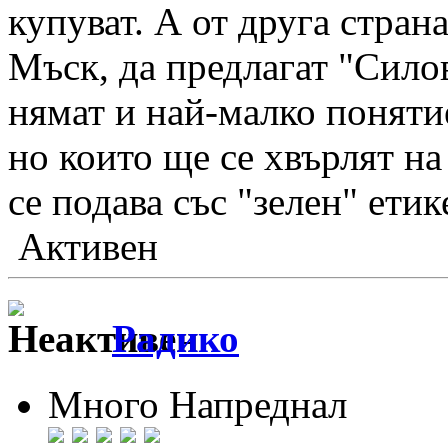
купуват. А от друга стран
Мъск, да предлагат "Силов
нямат и най-малко поняти
но които ще се хвърлят на
се подава със "зелен" етик
Активен
Радико
Много Напреднал