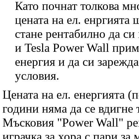
Като почнат толкова мно
цената на ел. енргията 
стане рентабилно да си
и Tesla Power Wall при
енергия и да си зарежд
условия.
Цената на ел. енергията (
години няма да се вдигне 
Мъсковия "Power Wall" рен
играчка за хора с пари за