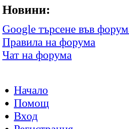
Новини:
Google търсене във форум
Правила на форума
Чат на форума
Начало
Помощ
Вход
Регистрация