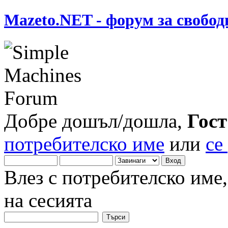
Mazeto.NET - форум за свобод
Добре дошъл/дошла,
Гост
потребителско име
или
се
Влез с потребителско име
на сесията