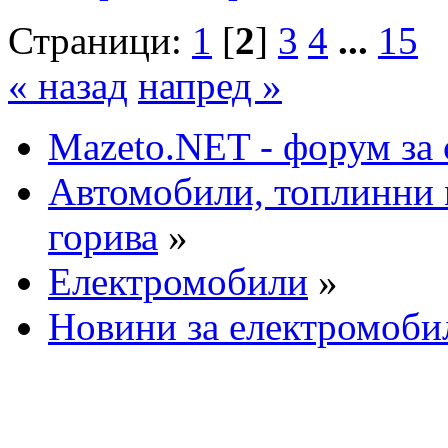
Страници:
1
[
2
]
3
4
...
15
« назад
напред »
Mazeto.NET - форум за 
Автомобили, топлинни 
горива
»
Електромобили
»
Новини за електромоби