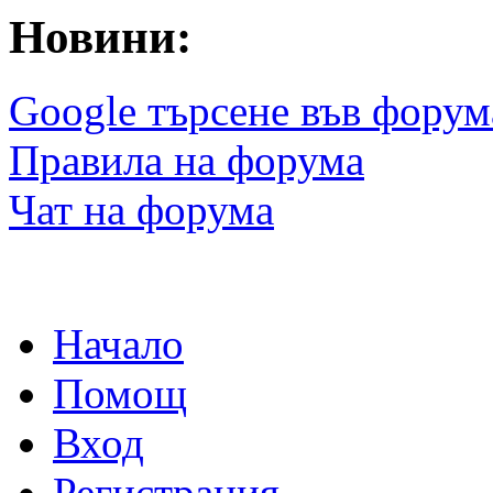
Новини:
Google търсене във форум
Правила на форума
Чат на форума
Начало
Помощ
Вход
Регистрация