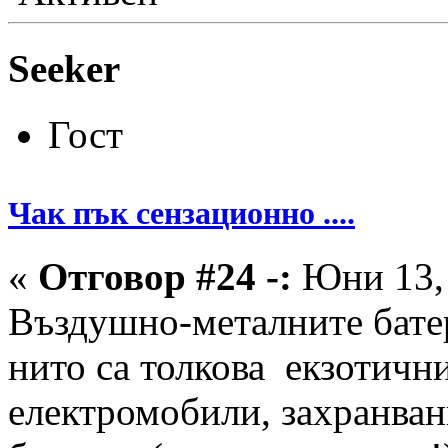
Seeker
Гост
Чак пък сензационно ....
«
Отговор #24 -:
Юни 13, 
Въздушно-металните батер
нито са толкова екзотични
електромобили, захранва