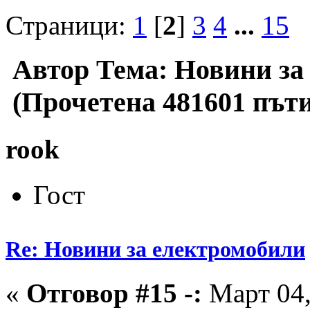
Страници:
1
[
2
]
3
4
...
15
Автор
Тема: Новини за
(Прочетена 481601 пъти
rook
Гост
Re: Новини за електромобили
«
Отговор #15 -:
Март 04,