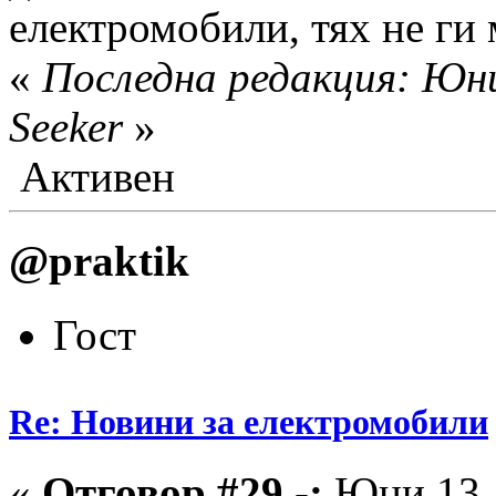
електромобили, тях не ги
«
Последна редакция: Юни
Seeker
»
Активен
@praktik
Гост
Re: Новини за електромобили
«
Отговор #29 -:
Юни 13, 