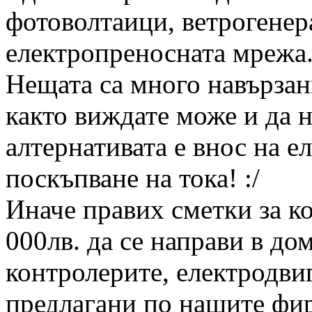
фотоволтаици, ветрогенера
електропреносната мрежа
Нещата са много навързан
както виждате може и да 
алтернативата е внос на е
поскъпване на тока! :/
Иначе правих сметки за ко
000лв. да се направи в до
контролерите, електродви
предлагани по нашите фи