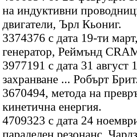
на индуктивни проводниц
двигатели, Ърл Кьониг.
3374376 с дата 19-ти март
генератор, Реймънд CRA
3977191 с дата 31 август 
захранване ... Робърт Брит
3670494, метода на превр
кинетична енергия.
4709323 с дата 24 ноември
паралелен резонанс, Чарл