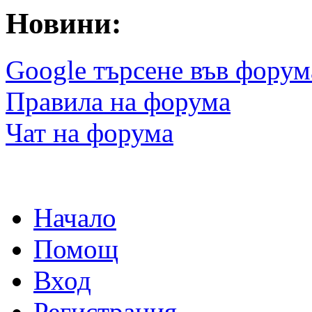
Новини:
Google търсене във форум
Правила на форума
Чат на форума
Начало
Помощ
Вход
Регистрация