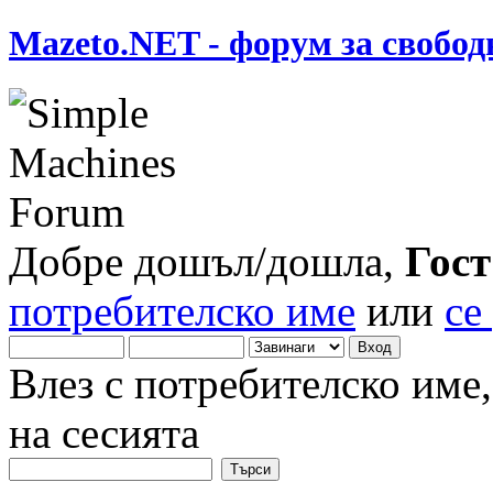
Mazeto.NET - форум за свобод
Добре дошъл/дошла,
Гост
потребителско име
или
се
Влез с потребителско име
на сесията