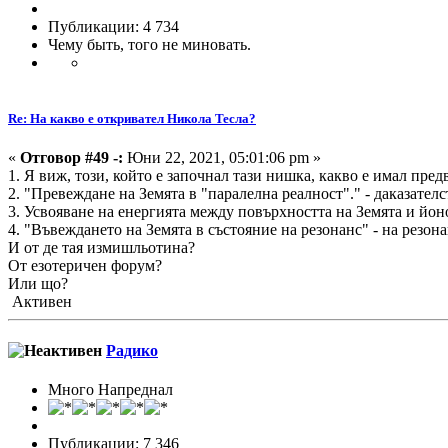
Публикации: 4 734
Чему быть, того не миновать.
Re: На какво е откривател Никола Тесла?
«
Отговор #49 -:
Юни 22, 2021, 05:01:06 pm »
1. Я виж, този, който е започнал тази нишка, какво е имал предв
2. "Превеждане на Земята в "паралелна реалност"." - даказателс
3. Усвояване на енергията между повърхността на Земята и йоно
4. "Въвеждането на Земята в състояние на резонанс" - на резона
И от де тая измишльотина?
От езотеричен форум?
Или що?
Активен
Радико
Много Напреднал
Публикации: 7 346