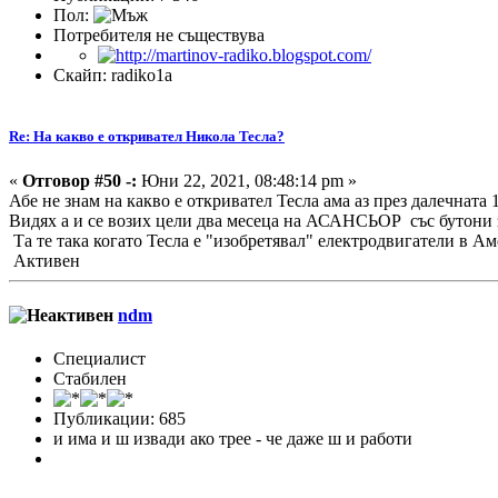
Пол:
Потребителя не съществува
Скайп: radiko1a
Re: На какво е откривател Никола Тесла?
«
Отговор #50 -:
Юни 22, 2021, 08:48:14 pm »
Абе не знам на какво е откривател Тесла ама аз през далечнат
Видях а и се возих цели два месеца на АСАНСЬОР със бутони з
Та те така когато Тесла е "изобретявал" електродвигатели в 
Активен
ndm
Специалист
Стабилен
Публикации: 685
и има и ш извади ако трее - че даже ш и работи