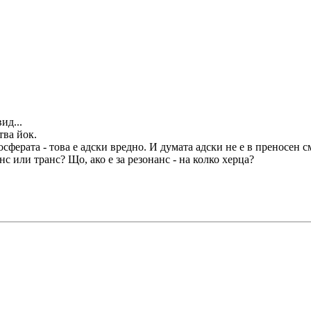
ид...
тва йок.
сферата - това е адски вредно. И думата адски не е в преносен с
нс или транс? Що, ако е за резонанс - на колко херца?