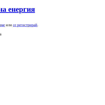
на енергия
име
или
се регистрирай
.
а