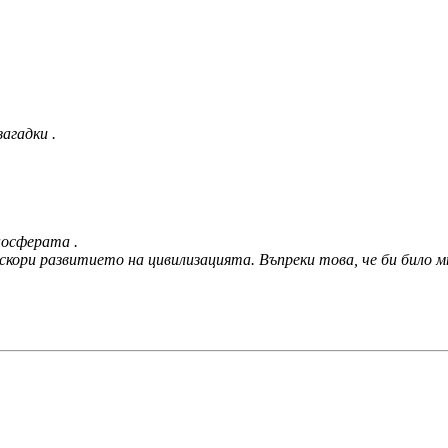
агадки .
носферата .
ускори развитието на цивилизацията. Въпреки това, че би било м