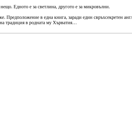
о нещо. Едното е за светлина, другото е за микровълни.
же. Предположение в една книга, заради един свръхсекретен анг
вна традиция в родната му Хърватия…