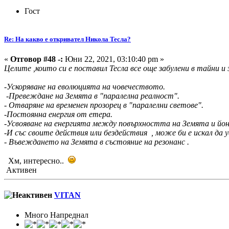
Гост
Re: На какво е откривател Никола Тесла?
«
Отговор #48 -:
Юни 22, 2021, 03:10:40 pm »
Целите ,които си е поставил Тесла все още забулени в тайни и з
-Ускоряване на еволюцията на човечеството.
-Превеждане на Земята в "паралелна реалност".
- Отваряне на временен прозорец в "паралелни светове".
-Постоянна енергия от етера.
-Усвояване на енергията между повърхността на Земята и йо
-И със своите действия или бездействия , може би е искал да 
- Въвеждането на Земята в състояние на резонанс .
Хм, интересно..
Активен
VITAN
Много Напреднал