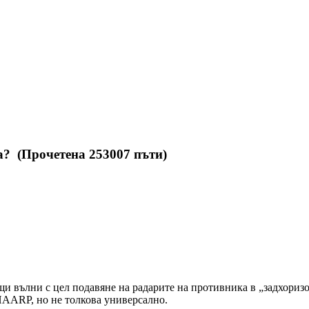
а? (Прочетена 253007 пъти)
ящи вълни с цел подавяне на радарите на противника в „задхори
HAARP, но не толкова универсално.