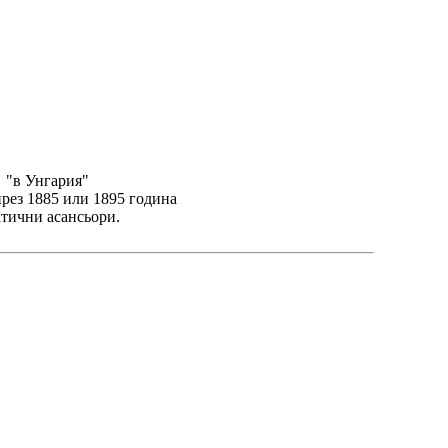
а "в Унгария"
рез 1885 или 1895 година
атични асансьори.