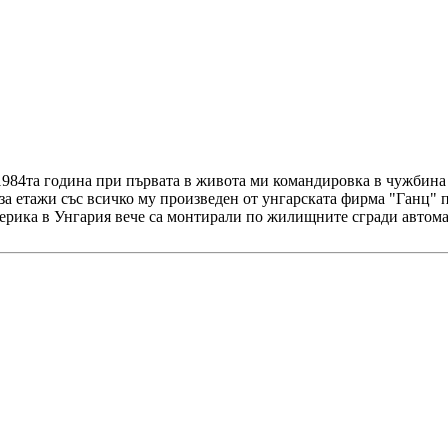
а 1984та година при първата в живота ми командировка в чужбин
а етажи със всичко му произведен от унгарската фирма "Ганц" п
Америка в Унгария вече са монтирали по жилищните сгради автом