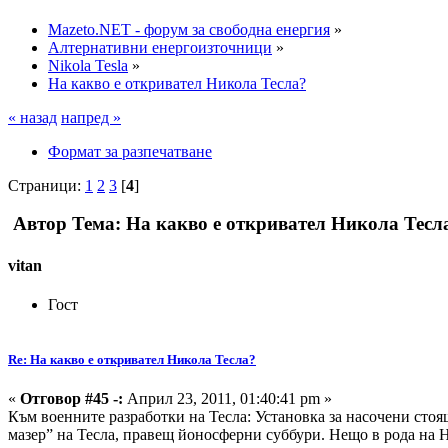
Mazeto.NET - форум за свободна енергия
»
Алтернативни енергоизточници
»
Nikola Tesla
»
На какво е откривател Никола Тесла?
« назад
напред »
Формат за разпечатване
Страници:
1
2
3
[
4
]
Автор
Тема: На какво е откривател Никола Тесл
vitan
Гост
Re: На какво е откривател Никола Тесла?
«
Отговор #45 -:
Април 23, 2011, 01:40:41 pm »
Към военните разработки на Тесла: Установка за насочени сто
мазер” на Тесла, правещ йоносферни суббури. Нещо в рода на 