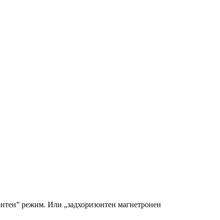
зонтен” режим. Или „задхоризонтен магнетронен